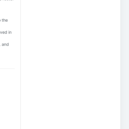
 the
lved in
, and