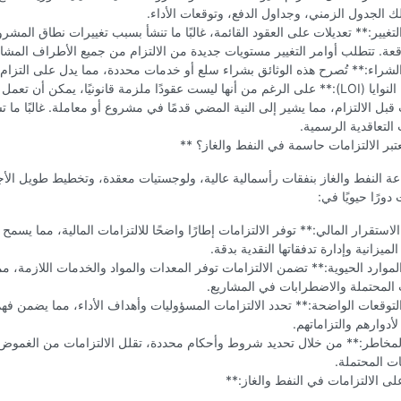
ك الجدول الزمني، وجداول الدفع، وتوقعات الأداء.
لتغيير:** تعديلات على العقود القائمة، غالبًا ما تنشأ بسبب تغييرات نطاق المش
قعة. تتطلب أوامر التغيير مستويات جديدة من الالتزام من جميع الأطراف المشا
لشراء:** تُصرح هذه الوثائق بشراء سلع أو خدمات محددة، مما يدل على التزام 
**رسائل النوايا (LOI):** على الرغم من أنها ليست عقودًا ملزمة قانونيًا، يمكن أن تعم
 قبل الالتزام، مما يشير إلى النية المضي قدمًا في مشروع أو معاملة. غالبًا ما 
 التعاقدية الرسمية.
عتبر الالتزامات حاسمة في النفط والغاز؟ **
عة النفط والغاز بنفقات رأسمالية عالية، ولوجستيات معقدة، وتخطيط طويل الأ
 دورًا حيويًا في:
استقرار المالي:** توفر الالتزامات إطارًا واضحًا للالتزامات المالية، مما يسم
ميزانية وإدارة تدفقاتها النقدية بدقة.
لموارد الحيوية:** تضمن الالتزامات توفر المعدات والمواد والخدمات اللازمة، مم
 المحتملة والاضطرابات في المشاريع.
لتوقعات الواضحة:** تحدد الالتزامات المسؤوليات وأهداف الأداء، مما يضمن فه
أدوارهم والتزاماتهم.
المخاطر:** من خلال تحديد شروط وأحكام محددة، تقلل الالتزامات من الغمو
ت المحتملة.
لى الالتزامات في النفط والغاز:**