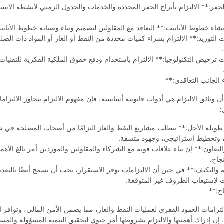
حفر:** الالتزام بأبراج الحفر المحددة والخدمات والجدول الزمني لأنشطة الا
شاء خطوط الأنابيب:** التعاقد مع المقاولين لتصميم وبناء وصيانة خطوط الأنابي
ت التوريد:** الالتزام بشراء كميات محددة من النفط أو الغاز أو المواد ذات الصل
ت ترخيص التكنولوجيا:** الالتزام باستخدام ودفع حقوق الملكية الفكرية للتقنيات
 الجانب التعاقدي:**
 وثائق الالتزام هي أدوات قانونية أساسية، فإن مفهوم الالتزام يتجاوز الالتزامات
:
طويلة الأجل:** تتطلب مشاريع النفط والغاز التزامًا من أصحاب المصلحة في 
تخطيط استراتيجي، وجهود متسقة.
التعاون:** إن بناء علاقات قوية مع الشركاء والمقاولين والموردين أمر بالغ الأهم
نجاح.
 والتكيف:** في حين أن الالتزامات توفر الاستقرار، يجب أن تسمح أيضًا بالتعدي
ت لاستيعاب الظروف غير المتوقعة.
اج:**
تزامات العمود الفقري لعمليات النفط والغاز، مما يضمن الأمن المالي، وتوافر ا
إن إدراك أهميتها والالتزام بشروطها أمر حيوي لتحقيق التنمية المسؤولة والمس