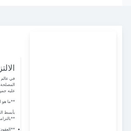
الالت
في عالم 
المصلحة، 
عليه جميع
**ما هو ا
بأبسط الع
**بالتزام
**العقود: