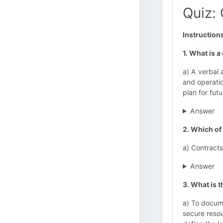
Quiz:
Instruction
1. What is 
a) A verbal 
and operatio
plan for futu
Answer
2. Which of
a) Contract
Answer
3. What is 
a) To docume
secure resou