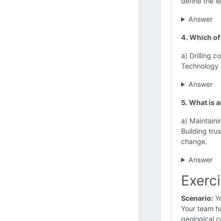
define the l
Answer
4. Which of
a) Drilling 
Technology 
Answer
5. What is 
a) Maintainin
Building tru
change.
Answer
Exerc
Scenario:
Yo
Your team h
geological c