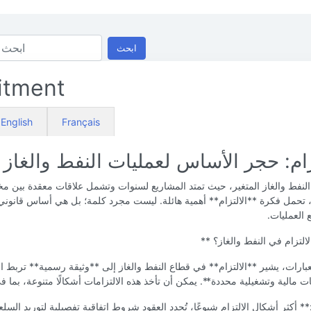
ابحث
tment
English
Français
زام: حجر الأساس لعمليات النفط والغاز
النفط والغاز المتغير، حيث تمتد المشاريع لسنوات وتشمل علاقات معقدة بين 
تحمل فكرة **الالتزام** أهمية هائلة. ليست مجرد كلمة؛ بل هي أساس قانوني 
 العمليات.
لالتزام في النفط والغاز؟ **
بارات، يشير **الالتزام** في قطاع النفط والغاز إلى **وثيقة رسمية** تربط 
ات مالية وتشغيلية محددة**. يمكن أن تأخذ هذه الالتزامات أشكالًا متنوعة، بما ف
** أكثر أشكال الالتزام شيوعًا، تُحدد العقود شروط اتفاقية تفصيلية لتوريد السلع