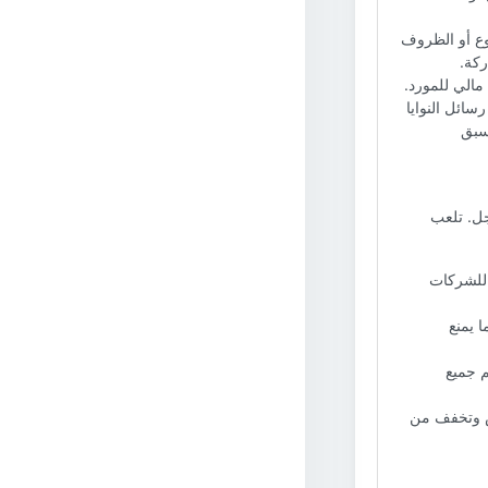
روع أو الظروف
ركة.
مالي للمورد.
ل رسائل النوايا
تسبق
جل. تلعب
ح للشركات
ا يمنع
م جميع
ض وتخفف من