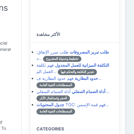
ns
الأكثر مشاهدة
cial
eneral
طلب تبرير المصروفات
طلب مبرر الإنفاق:
د…
تخطيط وجدولة المشروع
التكلفة الميزانية للعمل المجدول
فهم تكلفة
العمل الم…
تقدير التكلفة والتحكم فيها
فهم حدود البطارية ف…
حدود البطارية
المصطلحات الفنية العامة
أداة الصمام السفلي:…
أداة الصمام السفلي
الحفر واستكمال الآبار
TOC: فهم قمة الإسمن…
جدول المحتويات
المصطلحات الفنية العامة
nd
 To
CATEGORIES