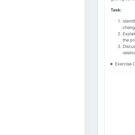
Task:
Identi
chang
Explai
the pr
Discus
relati
Exercise 