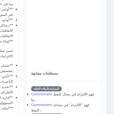
بما في ذل
**أوامر ا
غير المتو
**أوامر ا
كاتفاقيات
الاتفاقيات
**لماذا ت
تتميز صنا
الالتزامات
**ضمان ال
بتخصيص ال
مصطلحات مشابهة
**تأمين ا
التأخيرات
**تحديد ا
الميزانية والرقابة المالية
الأطراف ل
فهم الالتزام في مجال النفط
Commitment
**إدارة 
وا…
المسؤوليا
فهم "الالتزام" في صناعة
Commitment
**أمثلة ع
النفط…