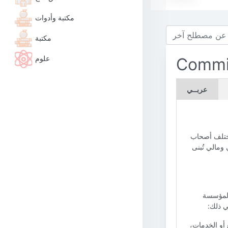
مكتبة وأدوات
مكتبة
علوم
Commi
عربــي
مختلف أصحاب
ومالي تُبنى
المؤسسة
ي ذلك:
 أو الخدمات،