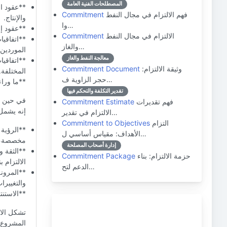
المصطلحات الفنية العامة
**عقود ال
فهم الالتزام في مجال النفط
Commitment
والإنتاج.
وا…
**عقود إن
الالتزام في مجال النفط
Commitment
**اتفاقيا
والغاز…
الموردين.
معالجة النفط والغاز
**اتفاقيا
وثيقة الالتزام:
Commitment Document
المختلفة.
حجر الزاوية ف…
**ما وراء
تقدير التكلفة والتحكم فيها
في حين أن
فهم تقديرات
Commitment Estimate
إنه يشمل
الالتزام في تقدير…
التزام
Commitment to Objectives
**الرؤية 
الأهداف: مقياس أساسي ل…
مخصصة، و
إدارة أصحاب المصلحة
**الثقة و
حزمة الالتزام: بناء
Commitment Package
الالتزام ب
الدعم لتح…
**المرونة
والتغييرا
**الاستنت
تشكل الال
المشروع. 