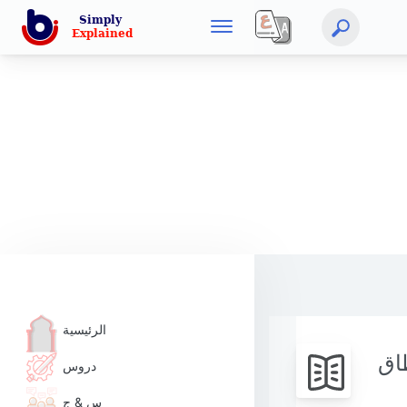
الرئيسية
طاق
دروس
س & ج