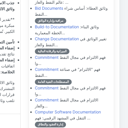
عالم النفط والغاز: …
جذب الاست
وثائق العطاء: أساس شراء
Bid Documents
وثائق الال
النفط…
**تقدير ا
مراقبة وإدارة الوثائق
مبكرة من 
وثائق البناء:
Build-to Documentation
الكبير. تُ
الخطة المعمارية…
تغيير الوثائق في
Change Documentation
تأمين الت
النفط والغاز…
إضفاء ال
الميزانية والرقابة المالية
نتائج تقدي
فهم الالتزام في مجال النفط
Commitment
إضفاء الط
وا…
اتفاقيات م
فهم "الالتزام" في صناعة
Commitment
الخلاصة:
النفط…
المصطلحات الفنية العامة
وثائق الا
فهم الالتزام في مجال النفط
Commitment
المشترك و
وا…
قرارات ا
الالتزام في مجال النفط
Commitment
تلعب وثائ
والغاز…
Computer Software Documentation
التنقل في المشهد الرقمي: فهم …
إدارة العقود والنطاق