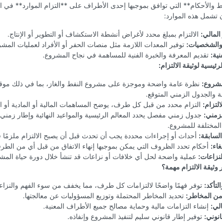
 والأحكام** التي توافق بموجبها إحدى الأطراف على **التزام الموارد** في ا
 تشمل هذه الموارد:
المالي:
الالتزام بمبلغ محدد لأغراض أنشطة الاستكشاف أو التطوير أو الإنتاج.
والشخصيات:
توفير المعدات اللازمة مثل منصات الحفر أو الأفراد لعمليات المشر
نية:
تقديم المعرفة والخبرة الفنية للمساهمة في نجاح المشروع.
رئيسية لوثيقة الالتزام:
شروع:
نظرة عامة واضحة وموجزة على مشروع النفط والغاز، بما في ذلك موقع
 والجدول الزمني المتوقع.
لتزام:
التزام محدد من قبل كل طرف، يوضح المساهمات المالية أو المادية أو ال
زمني:
جدول زمني مفصل يحدد المعالم الرئيسية والمواعيد النهائية وإطار زمني 
المختلفة للمشروع.
لسابقة:
أحداث أو إجراءات محددة يجب أن تحدث قبل أن يصبح الالتزام ملزمًا قانو
اء:
أحكام تحدد الظروف التي يمكن بموجبها إنهاء الاتفاق من قبل أي من الطرف
لنزاعات:
عملية واضحة لحل أي خلافات أو نزاعات قد تنشأ خلال دورة حياة المش
ر وثيقة الالتزام مهمة؟
لتأكد:
توفر فهمًا واضحًا لالتزامات كل طرف، مما يخفف من سوء الفهم والنزاع
من المخاطر:
تحديد المخاطر المحتملة وتوزيع المسؤوليات عن معالجتها.
الي:
إنشاء التزامات مالية وحماية مصالح جميع الأطراف المعنية.
انوني:
توفير إطار قانوني سليم لتنفيذ المشروع وإنفاذه.