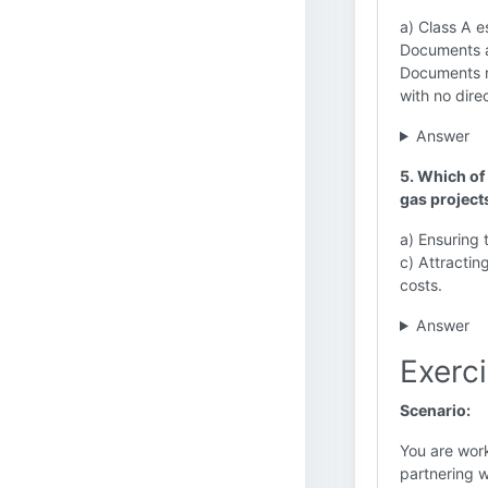
a) Class A 
Documents a
Documents r
with no dire
Answer
5. Which of
gas project
a) Ensuring 
c) Attractin
costs.
Answer
Exerc
Scenario:
You are work
partnering w