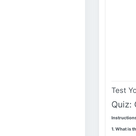
Test Y
Quiz:
Instruction
1. What is 