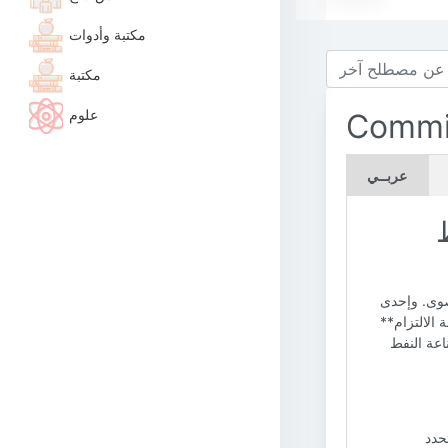
مكتبة وأدوات
مكتبة
علوم
Commi
عربــي
ط
قصوى. وإحدى
 الالتزام**
اعة النفط
حدد