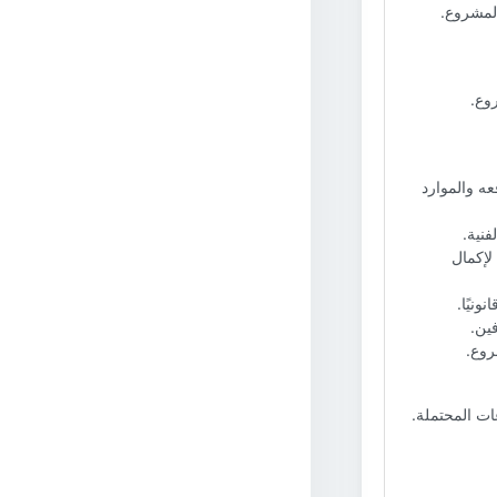
لمشروع.
وع.
ه والموارد
فنية.
لإكمال
نيًا.
ين.
روع.
ات المحتملة.