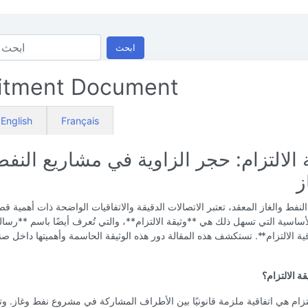
ابحث
tment Document
English
Français
 الالتزام: حجر الزاوية في مشاريع النف
ز
لنفط والغاز المعقد، تعتبر الاتصالات الدقيقة والاتفاقيات الواضحة ذات أهمية 
لأساسية التي تسهل ذلك هي **وثيقة الالتزام**، والتي تُعرف أيضًا باسم **رسالة
قية الالتزام**. تستكشف هذه المقالة دور هذه الوثيقة الحاسمة وأهميتها داخل صن
ة الالتزام؟
لتزام هي اتفاقية ملزمة قانونيًا بين الأطراف المشاركة في مشروع نفط وغاز. وت