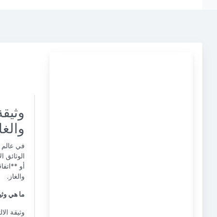
وثيقة
والغا
في عالم ا
الوثائق ا
أو **اتفا
والغاز.
ما هي وثيق
وثيقة الا