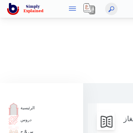
الرئيسية
غاز
دروس
س & ج