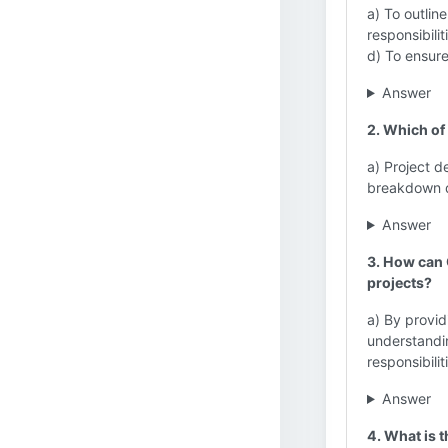
a) To outlin
responsibili
d) To ensure
Answer
2. Which of
a) Project d
breakdown d
Answer
3. How can 
projects?
a) By provid
understandin
responsibilit
Answer
4. What is 