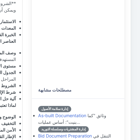
**الشروط
ويمكن أن
الاستثمار 
المعدات 
الخبرة الف
العناصر ال
وصف الم
المستهدفة
مستوى الا
الجدول ال
المراحل 
الشروط ا
مصطلحات مشابهة
شرط الإلغ
آلية حل ا
لماذا تعتب
إدارة سلامة الأصول
وثائق "كما
As-built Documentation
الوضوح وا
بنيت": أساس عمليات…
التخفيف 
إدارة المشتريات وسلسلة التوريد
الأمن الم
التنقل في
Bid Document Preparation
الإطار الق