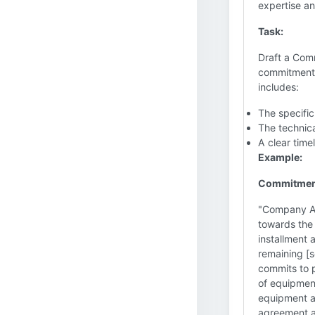
expertise an
Task:
Draft a Com
commitment o
includes:
The specific
The technical
A clear time
Example:
Commitment
"Company A 
towards the 
installment 
remaining [
commits to p
of equipment
equipment an
agreement an