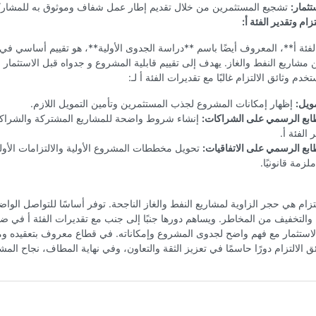
ثمار:
تشجيع المستثمرين من خلال تقديم إطار عمل شفاف وموثوق به للمشارك
تزام وتقدير الفئة أ:
لفئة أ**، المعروف أيضًا باسم **دراسة الجدوى الأولية**، هو تقييم أساسي ف
مشاريع النفط والغاز. يهدف إلى تقييم قابلية المشروع و جدواه قبل الاستثمار 
ستخدم وثائق الالتزام غالبًا مع تقديرات الفئة أ لـ:
مويل:
إظهار إمكانات المشروع لجذب المستثمرين وتأمين التمويل اللازم.
طابع الرسمي على الشراكات:
إنشاء شروط واضحة للمشاريع المشتركة والشراكات
ر الفئة أ.
ابع الرسمي على الاتفاقيات:
تحويل مخططات المشروع الأولية والالتزامات الأولي
لزمة قانونيًا.
لتزام هي حجر الزاوية لمشاريع النفط والغاز الناجحة. توفر أساسًا للتواصل الواض
التخفيف من المخاطر. ويساهم دورها جنبًا إلى جنب مع تقديرات الفئة أ في ضم
لاستثمار مع فهم واضح لجدوى المشروع وإمكاناته. في قطاع معروف بتعقيده و
ق الالتزام دورًا حاسمًا في تعزيز الثقة والتعاون، وفي نهاية المطاف، نجاح المش