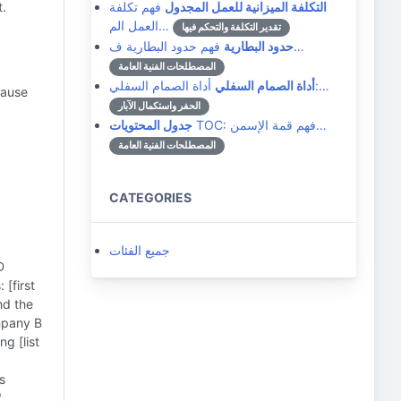
التكلفة الميزانية للعمل المجدول
فهم تكلفة
t.
العمل الم…
تقدير التكلفة والتحكم فيها
فهم حدود البطارية ف…
حدود البطارية
المصطلحات الفنية العامة
أداة الصمام السفلي:…
أداة الصمام السفلي
lause
الحفر واستكمال الآبار
TOC: فهم قمة الإسمن…
جدول المحتويات
المصطلحات الفنية العامة
CATEGORIES
جميع الفئات
D
 [first
nd the
mpany B
g [list
s
"