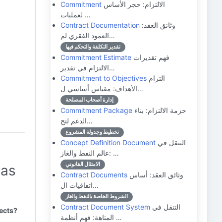
الالتزام: حجر الأساس
Commitment
لعمليات …
وثائق العقد:
Contract Documentation
العمود الفقري لم…
تقدير التكلفة والتحكم فيها
فهم تقديرات
Commitment Estimate
الالتزام في تقدير…
التزام
Commitment to Objectives
الأهداف: مقياس أساسي ل…
إدارة أصحاب المصلحة
حزمة الالتزام: بناء
Commitment Package
الدعم لتح…
تخطيط وجدولة المشروع
التنقل في
Concept Definition Document
عالم النفط والغاز: …
الامتثال القانوني
Gas
وثائق العقد: أساس
Contract Documents
اتفاقيات ال…
الشروط الخاصة بالنفط والغاز
التنقل في
Contract Document System
ects?
المتاهة: فهم أنظمة …