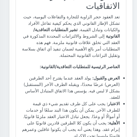
الاتفاقيات
تعد العقود حجر الزاوية للتجارة والتفاعلات اليومية، حيث
تشكل الإطار القانوني الذي يحكم كيفية تفاعل الأفراد
والكيانات وتبادل القيمة.
تشير المتطلبات التعاقدية/
القانونية
إلى الشروط والالتزامات المحددة المذكورة في
العقد التي تخلق علاقات قانونية ملزمة. فهم هذه
المتطلبات أمر بالغ الأهمية لضمان تنفيذ أي اتفاق بسلاسة
وتقليل النزاعات القانونية المحتملة.
العناصر الرئيسية للمتطلبات التعاقدية/القانونية:
العرض والقبول:
يولد العقد عندما يقترح أحد الطرفين
(العرض) عرضًا محددًا، ويقبله الطرف الآخر (المستقبل)
بشكل لا لبس فيه. يؤسس هذا الاتفاق المتبادل الأساس
للعقد.
الاعتبار:
يجب على كل طرف تقديم شيء ذي قيمة
للطرف الآخر. يمكن أن يكون هذا البند سلعًا أو خدمات
أو أموالًا أو وعدًا. يجعل تبادل الاعتبار العقد ملزمًا قانونيًا.
الأهلية:
يجب أن يكون كلا الطرفين قادرين قانونيًا على
إبرام عقد. وهذا يعني أنه يجب أن يكونوا عاقلين وعمرهم
قانونيًا وليسوا تحت الإكراه.