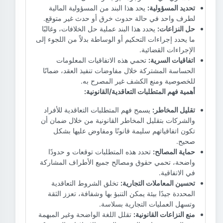
تحديد المسؤولية:
يحد هذا البند من المسؤولية المالية
لطرف واحد في حالة حدوث خرق أو حدث غير متوقع.
حل النزاعات:
يحدد هذا البند عملية حل الخلافات، وغالبًا
ما يحدد إجراءات التحكيم أو الوساطة بدلاً من اللجوء إلى
الإجراءات القضائية.
اتفاقيات السرية:
تحمي هذه الاتفاقيات المعلومات
الحساسة المشتركة خلال مفاوضات تنفيذ العقد، ضمانًا
للخصوصية ومنع الكشف غير المصرح به.
أهمية فهم المتطلبات التعاقدية/القانونية:
تقليل المخاطر:
يسمح فهم المتطلبات التعاقدية للأفراد
والشركات بتقليل المخاطر القانونية من خلال ضمان أن
تكون اتفاقياتهم سليمة قانونًا ومفاوض عليها بشكل
صحيح.
حماية المصالح:
تحدد هذه المتطلبات توقعات و حدودًا
واضحة، تحمي حقوق ومصالح جميع الأطراف المشاركة
في الاتفاقية.
تحسين المعاملات التجارية:
تخلق الشروط التعاقدية
المحددة جيدًا بيئة يمكن التنبؤ بها وشفافة، تعزز الثقة
وتسهل العمليات التجارية بسلاسة.
منع النزاعات القانونية:
تقلل اللغة الواضحة وغير المبهمة