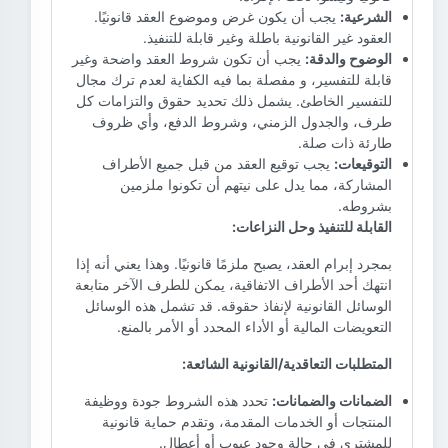
الشرعية:
يجب أن يكون غرض وموضوع العقد قانونيًا.
العقود غير القانونية باطلة وغير قابلة للتنفيذ.
الوضوح والدقة:
يجب أن تكون شروط العقد واضحة وغير
قابلة للتفسير، و مفصلة بما فيه الكفاية لعدم ترك مجال
للتفسير الخاطئ. يشمل ذلك تحديد حقوق والتزامات كل
طرف، والجدول الزمني، وشروط الدفع، وأي ظروف
طارئة ذات صلة.
التوقيعات:
يجب توقيع العقد من قبل جميع الأطراف
المشاركة، مما يدل على نيتهم ​​أن تكونوا ملزمين
بشروطه.
القابلة للتنفيذ وحل النزاعات:
بمجرد إبرام العقد، يصبح ملزمًا قانونيًا. وهذا يعني أنه إذا
انتهك أحد الأطراف الاتفاقية، يمكن للطرف الآخر متابعة
الوسائل القانونية لإنفاذ حقوقه. قد تشمل هذه الوسائل
التعويضات المالية أو الأداء المحدد أو الأمر بالمنع.
المتطلبات التعاقدية/القانونية الشائعة:
الضمانات والضمانات:
تحدد هذه الشروط جودة ووظيفة
المنتجات أو الخدمات المقدمة، وتقدم حماية قانونية
للمشتري في حالة وجود عيوب أو أعطال.