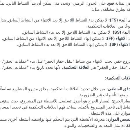
هي بمثابة
قيود
على الجدول الزمني، وتحدد متى يمكن أن يبدأ النشاط التالي. يمك
قة بطرق مختلفة، مثل:
البدء (FS):
لا يمكن بدء النشاط اللاحق إلا بعد الانتهاء من النشاط السابق. هذا 
وعًا من العلاقات التحكمية.
دء (SS):
لا يمكن بدء النشاط اللاحق إلا بعد بدء النشاط السابق.
الانتهاء (FF):
لا يمكن إنهاء النشاط اللاحق إلا بعد الانتهاء من النشاط السابق.
نتهاء (SF):
لا يمكن إنهاء النشاط اللاحق إلا بعد بدء النشاط السابق.
ع حفر. يجب الانتهاء من نشاط "تنقل حفار الحفر" قبل بدء "عمليات الحفر". 
، "تنقل حفار الحفر" هي
العلاقة التحكمية
، لأنها تحدد تاريخ بدء "عمليات الحفر".
لاقات التحكمية:
دفق المنطقي:
من خلال تحديد العلاقات التحكمية، يخلق مديرو المشاريع تسلسلًا 
ويمنع التأخيرات غير الضرورية.
سار الحرج:
المسار الحرج هو أطول تسلسل للأنشطة في المشروع، حيث ستؤدي 
ط إلى تأخير المشروع بأكمله. يساعد فهم العلاقات التحكمية في تحديد المسار
موارد على هذه الأنشطة.
صيص الموارد:
معرفة الأنشطة التي يتم التحكم فيها بواسطة أنشطة أخرى يس
كفاءة مثل المعدات والشخصيات والمواد.