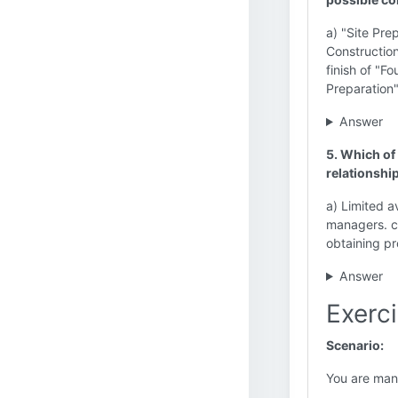
a) "Site Pre
Construction
finish of "Fo
Preparation
Answer
5. Which of
relationship
a) Limited a
managers. c
obtaining pr
Answer
Exerci
Scenario:
You are mana