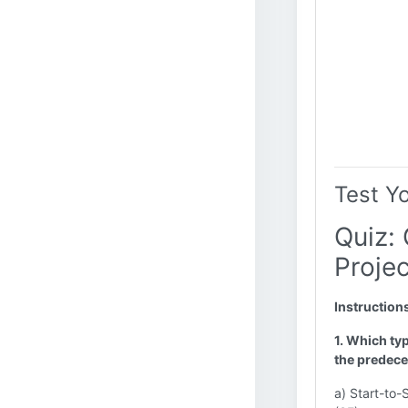
Test Y
Quiz: 
Proje
Instruction
1. Which typ
the predece
a) Start-to-S