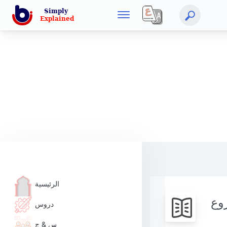
الرئيسية
وع
دروس
س & ج