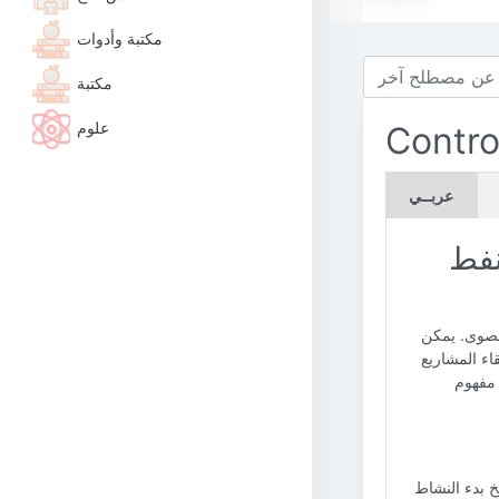
مكتبة وأدوات
مكتبة
علوم
Contro
عربــي
نفط
 قصوى. يمكن
اء المشاريع
 مفهوم
خ بدء النشاط