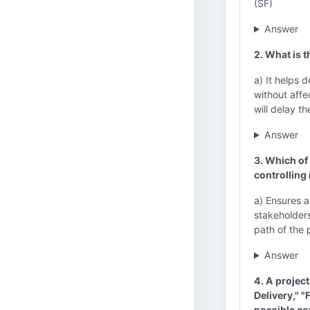
(SF)
Answer
2. What is t
a) It helps 
without affec
will delay t
Answer
3. Which of
controlling
a) Ensures a 
stakeholders.
path of the 
Answer
4. A project
Delivery," "
possible con