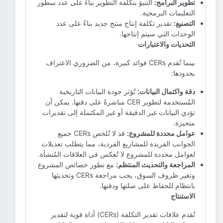
تطوير البرامج:
التنبؤ بتكلفة التطوير بناءً على عدد سطور
التعليمات البرمجية.
التصنيع:
تقدير تكلفة إنتاج منتج جديد بناءً على عدد
الوحدات التي سيتم إنتاجها.
التحديات والاعتبارات
بينما تُقدم CERs فوائد كبيرة، من الضروري الاعتراف
بحدودها:
دقة واكتمال البيانات:
تُؤثر جودة البيانات التاريخية
المُستخدمة لتطوير CER مباشرةً على دقتها. يمكن أن
تؤدي البيانات غير الدقيقة أو غير المكتملة إلى تقديرات
متحيزة.
عوامل محددة للمشروع:
قد لا تُلخص CERs جميع
الجوانب الفريدة للمشاريع الفردية، مما يتطلب تعديلات
لعوامل محددة للمشروع لا تُعكس في العلاقات المُنشأة.
المراجعة والتحديث المنتظم:
مع تطور خصائص المشروع
وتغير ظروف السوق، يجب مراجعة CERs وتحديثها
بانتظام للحفاظ على صلتها ودقتها.
الاستنتاج
تُقدم علاقات تقدير التكلفة (CERs) أداة قوية لتقدير