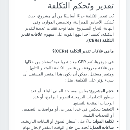
تقدير وتَحكم التكلفة
يُعد تقدير التكلفة جزءًا أساسيًا من أي مشروع، حيث
يُشكل الأساس للميزانية، وتخصيص الموارد، وفي
النهاية، لنجاح المشروع. بينما توجد تقنيات عديدة لتقدير
التكلفة، يُعتمد أحد النهج القوية على مفهوم
علاقات تقدير
التكلفة (CERs)
.
ما هي علاقات تقدير التكلفة (CERs)؟
في جوهرها، تُعد CER معادلة رياضية تُستفاد من خلالها
من علاقة معروفة بين عنصر التكلفة (المتغير التابع)
ومتغير مستقل. يمكن أن يكون هذا المتغير المستقل أي
شيء يؤثر على التكلفة، مثل:
حجم المشروع:
يقاس بمساحة المبنى للبناء، أو عدد
سطور التعليمات البرمجية لتطوير البرامج، أو عدد
الوحدات المنتجة للتصنيع.
التعقيد:
ينعكس في عدد الميزات، أو مواصفات التصميم،
أو التحديات التقنية.
تكلفة المواد:
بناءً على أسعار السوق أو البيانات التاريخية.
ساعات العمل:
تُحدد من خلال الوقت المقدر لإنجاز مهام