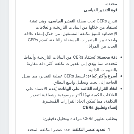
محددة.
قوة التقدير القياسي
تندرج CERs تحت مظلة
التقدير القياسي
، وهي تقنية
تُستفاد من خلالها من البيانات التاريخية والعلاقات
الإحصائية للتنبؤ بتكلفة المستقبل. من خلال إنشاء علاقة
واضحة بين المتغيرات المستقلة والتابعة، تُقدم CERs
العديد من المزايا:
دقة محسنة:
تُستفاد CERs من البيانات التاريخية وأنماط
مُحددة، مما يؤدي إلى تقديرات تكلفة أكثر دقة مقارنةً
بالتقييمات الذاتية.
أسرع وأكثر كفاءة:
تُبسط CERs عملية التقدير، مما يقلل
الحاجة إلى بحث وتحليل واسع النطاق.
اتخاذ القرارات القائمة على البيانات:
يُقدم الاعتماد على
العلاقات الكمية نهجًا أكثر موضوعية وشفافية لتقدير
التكلفة، مما يُمكن اتخاذ القرارات المُستنيرة.
إنشاء وتطبيق CERs
يتطلب تطوير CERs مراعاة وتحليل دقيقين:
تحديد عنصر التكلفة:
حدد عنصر التكلفة المحدد