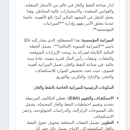
تُدار صناعة النفط والغاز في عالم من الأسعار المتقلبة،
والقوانين المعقدة، والاستثمارات عالية المخاطر. وهذا
يجعل التنقل في المشهد المالي أمرًا بالغ الأهمية، خاصةً
عندما يتعلق الأمر بفهم وإدارة **الميزانيات
المؤسسية**.
الميزانية المؤسسية:
هذا المصطلح، الذي يشار إليه غالبًا
باسم **الميزانية السنوية (المالية)**، يشمل الخطة
المالية الكاملة لشركة ما. ويحدد الإيرادات المتوقعة،
والنفقات، ونفقات رأس المال لفترة معينة، عادةً سنة
مالية. في صناعة النفط والغاز، تحمل الميزانية أهمية
قصوى، حيث تحدد تخصيص الموارد للاستكشاف،
والحفر، والإنتاج، والتكرير، والتوزيع.
المكونات الرئيسية للميزانية الخاصة بالنفط والغاز:
الاستكشاف والتقييم (E&A):
تغطي التكاليف المرتبطة
بتحديد وتقييم احتياطيات النفط والغاز المحتملة. يشمل
ذلك المسوحات الزلزالية، والدراسات الجيولوجية، وحفر
الاستكشاف.
التطوير:
تشمل النفقات المتعلقة بتحويل حقول النفط
والغاز المكتشفة إلى الإنتاج. يشمل ذلك حفر آبار