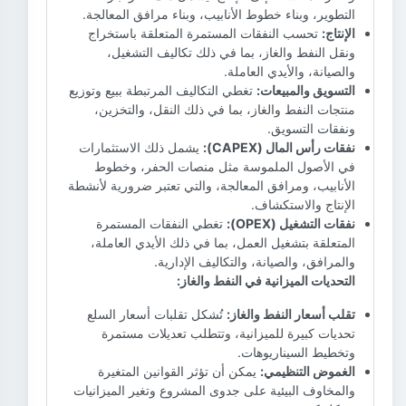
التطوير، وبناء خطوط الأنابيب، وبناء مرافق المعالجة.
الإنتاج:
تحسب النفقات المستمرة المتعلقة باستخراج
ونقل النفط والغاز، بما في ذلك تكاليف التشغيل،
والصيانة، والأيدي العاملة.
التسويق والمبيعات:
تغطي التكاليف المرتبطة ببيع وتوزيع
منتجات النفط والغاز، بما في ذلك النقل، والتخزين،
ونفقات التسويق.
نفقات رأس المال (CAPEX):
يشمل ذلك الاستثمارات
في الأصول الملموسة مثل منصات الحفر، وخطوط
الأنابيب، ومرافق المعالجة، والتي تعتبر ضرورية لأنشطة
الإنتاج والاستكشاف.
نفقات التشغيل (OPEX):
تغطي النفقات المستمرة
المتعلقة بتشغيل العمل، بما في ذلك الأيدي العاملة،
والمرافق، والصيانة، والتكاليف الإدارية.
التحديات الميزانية في النفط والغاز:
تقلب أسعار النفط والغاز:
تُشكل تقلبات أسعار السلع
تحديات كبيرة للميزانية، وتتطلب تعديلات مستمرة
وتخطيط السيناريوهات.
الغموض التنظيمي:
يمكن أن تؤثر القوانين المتغيرة
والمخاوف البيئية على جدوى المشروع وتغير الميزانيات