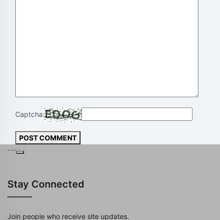
Captcha:
POST COMMENT
---
Stay Connected
Join people who receive site updates.