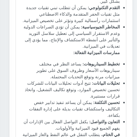
بشكل كبير.
التقدم التكنولوجي:
يمكن أن تتطلب تبني تقنيات جديدة
مثل تقنيات الحفر المتقدمة والذكاء الاصطناعي
استثمارات رأسمالية كبيرة وتؤثر على تخصيص الميزانية.
المخاطر الجيوسياسية:
يمكن أن تؤدي الصراعات الدولية
وعدم الاستقرار السياسي إلى تعطيل سلاسل التوريد
والتأثير على أنشطة الاستكشاف والإنتاج، مما يؤدي إلى
تعديلات في الميزانية.
ممارسات الميزانية الفعالة:
تخطيط السيناريوهات:
يساعد النظر في مختلف
سيناريوهات الأسعار وظروف السوق على تطوير
ميزانيات مرنة وتوقع التحديات المحتملة.
تحليلات البيانات:
تتيح أدوات تحليلات البيانات للشركات
تحسين تخصيص الموارد، وتوقع تكاليف التشغيل، واتخاذ
قرارات مستنيرة.
تحسين التكلفة:
يمكن أن يساعد تنفيذ تدابير خفض
التكاليف واستكشاف تقنيات بديلة على إدارة النفقات
بكفاءة.
التعاون والتواصل:
يكفل التواصل الفعال بين الإدارات أن
يفهم الجميع قيود الميزانية والأولويات.
في الختام،
يتطلب التنقل في عالم النفط والغاز الميزانية