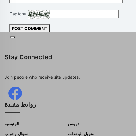
Captcha:
POST COMMENT
---
Stay Connected
Join people who receive site updates.
روابط مفيدة
دروس
الرئيسية
تحويل الوحدات
سؤال وجواب