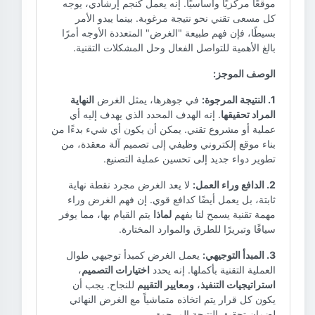
موقعًا مركزيًا وأساسيًا. إنه يعمل كنجم إرشادي، يوجه
كل مسعى تقني نحو نتيجة مرغوبة. بينما يبدو الأمر
بسيطًا، فإن فهم طبيعة "الغرض" المتعددة الأوجه أمرًا
بالغ الأهمية للتواصل الفعال وحل المشكلات التقنية.
الوصف الموجز:
1. النتيجة المرجوة:
في جوهرها، يمثل الغرض
النهاية
المراد تحقيقها
. إنه الهدف المحدد الذي يهدف إليه أي
عملية أو مشروع تقني. يمكن أن يكون أي شيء بدءًا من
بناء موقع إلكتروني وظيفي إلى تصميم آلة معقدة، من
تطوير دواء جديد إلى تحسين عملية التصنيع.
2. الدافع وراء العمل:
لا يعد الغرض مجرد نقطة نهاية
ثابتة، بل يعمل أيضًا كدافع قوي. إن فهم الغرض وراء
مهمة تقنية يسمح لنا بفهم
لماذا
يتم القيام بها، مما يوفر
سياقًا وتبريرًا للطرق والموارد المختارة.
3. المبدأ التوجيهي:
يعمل الغرض كمبدأ توجيهي طوال
العملية التقنية بأكملها. إنه يحدد
اختيارات التصميم
،
استراتيجيات التنفيذ
،
ومعايير التقييم
للنجاح. يجب أن
يكون كل قرار يتم اتخاذه متماشياً مع الغرض النهائي
لضمان تحقيق النتيجة المرجوة.