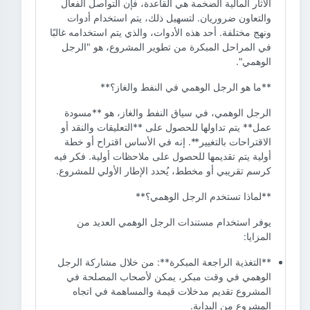
الآثار المالية الضخمة هي القاعدة، فإن التواصل الفعال
والتعاون ضروريان. لتسهيل ذلك، يتم استخدام أدوات
ونهج مختلفة. أحد هذه الأدوات، والذي يتم استخدامه غالبًا
في المراحل المبكرة من تطوير المشروع، هو "الرجل
الوهمي".
**ما هو الرجل الوهمي في النفط والغاز؟**
الرجل الوهمي، في سياق النفط والغاز، هو **مسودة
عمل** يتم تداولها للحصول على **التعليقات والنقد أو
الاقتراحات بالتغيير**. إنه في الأساس اقتراح أو خطة
أولية يتم تقديمها للحصول على ملاحظات أولية. فكر فيه
كرسم تقريبي أو مخطط، يُحدد الإطار الأولي للمشروع.
**لماذا تستخدم الرجل الوهمي؟**
يوفر استخدام مستندات الرجل الوهمي العديد من
المزايا:
**التغذية الراجعة المبكرة**: من خلال مشاركة الرجل
الوهمي في وقت مبكر، يمكن لأصحاب المصلحة في
المشروع تقديم مدخلات قيمة والمساهمة في اتجاه
المشروع من البداية.