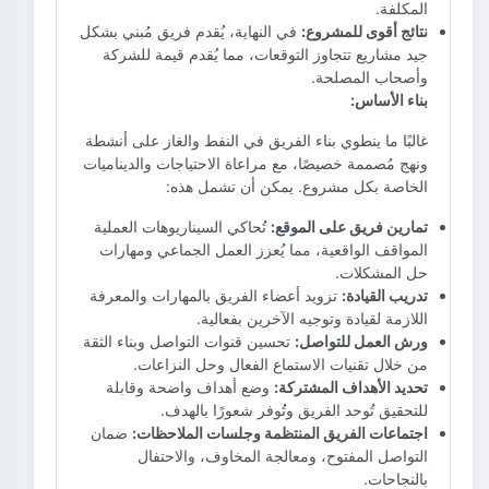
المكلفة.
نتائج أقوى للمشروع:
في النهاية، يُقدم فريق مُبني بشكل
جيد مشاريع تتجاوز التوقعات، مما يُقدم قيمة للشركة
وأصحاب المصلحة.
بناء الأساس:
غالبًا ما ينطوي بناء الفريق في النفط والغاز على أنشطة
ونهج مُصممة خصيصًا، مع مراعاة الاحتياجات والديناميات
الخاصة بكل مشروع. يمكن أن تشمل هذه:
تمارين فريق على الموقع:
تُحاكي السيناريوهات العملية
المواقف الواقعية، مما يُعزز العمل الجماعي ومهارات
حل المشكلات.
تدريب القيادة:
تزويد أعضاء الفريق بالمهارات والمعرفة
اللازمة لقيادة وتوجيه الآخرين بفعالية.
ورش العمل للتواصل:
تحسين قنوات التواصل وبناء الثقة
من خلال تقنيات الاستماع الفعال وحل النزاعات.
تحديد الأهداف المشتركة:
وضع أهداف واضحة وقابلة
للتحقيق تُوحد الفريق وتُوفر شعورًا بالهدف.
اجتماعات الفريق المنتظمة وجلسات الملاحظات:
ضمان
التواصل المفتوح، ومعالجة المخاوف، والاحتفال
بالنجاحات.