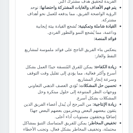
الفريدة لتحقيق هدف مشترك أكبر.
يتم فهم الأهداف والغايات المشتركة واحتضانها:
توحد
الرؤية الواضحة الفريق، مما يدفعه للعمل نحو أهداف
مشتركة.
القيادة شاملة وتمكينية:
تُشجع القيادة بيئة إيجابية
وداعمة، مما يُشجع النمو والتطور الفردي.
فوائد المنصة:
ينعكس بناء الفريق الناجح على فوائد ملموسة لمشاريع
النفط والغاز:
زيادة الكفاءة:
يمكن للفرق المُنسقة جيدًا العمل بشكل
أسرع وأكثر فعالية، مما يؤدي إلى تقليل وقت التوقف
وسرعة إنجاز المشاريع.
تحسين حل المشكلات:
تُؤدي العصف الذهني التعاوني
ووجهات النظر المتنوعة إلى حلول مبتكرة وحل
المشكلات بشكل أسرع.
زيادة الإنتاجية:
من المرجح أن يُبذل أعضاء الفريق الذين
يثقون ببعضهم البعض ويحترمون بعضهم البعض جهدًا
إضافيًا ويحققون مستويات أداء أعلى.
تخفيض المخاطر:
يمكن للفريق المتماسك التنبؤ بمشاكل
محتملة، وتخفيف المخاطر بشكل فعال، وتجنب الأخطاء