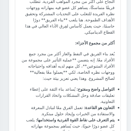
النجاح على أكثر من مجرد المواهب الفردية. تتطلب
فريقًا متماسكًا، يساهم كل عضو فيه بمهاراته ووجهات
نظره الفريدة للتغلب على التحديات المشتركة وتحقيق
الأهداف الطموحة. هنا يلعب **بناء الفريق** دورًا
حاسمًا، حيث يعمل كأساس لفِرق الأداء العالي في هذا
القطاع الديناميكي.
أكثر من مجموع الأجزاء:
يُعد بناء الفريق في النفط والغاز أكثر من مجرد جمع
الأفراد معًا. إنه يتضمن **عملية التأثير على مجموعة من
الأفراد المتنوعين**، كل منهم لديه أهدافه واحتياجاته
ووجهات نظره الخاصة، لكي **يعملوا معًا بفعالية**
لصالح المشروع. وهذا يعني تعزيز بيئة حيث:
التواصل واضح ومفتوح:
يُساعد بناء الثقة على إعطاء
تعليقات صادقة وحل المشكلات واتخاذ القرارات
التعاونية.
التعاون هو القاعدة:
تعمل الفرق معًا لتبادل المعرفة
والاستفادة من الخبرات وإيجاد حلول مبتكرة.
يتم التعرف على نقاط القوة الفردية واستخدامها:
يلعب
كل عضو دورًا حيويًا، حيث يُساهم بمجموعة مهاراته