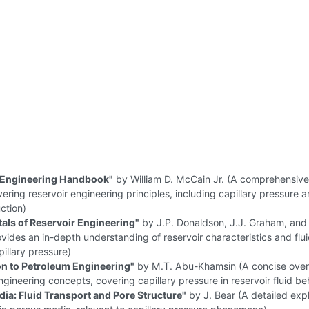
 Engineering Handbook"
by William D. McCain Jr. (A comprehensive
ering reservoir engineering principles, including capillary pressure a
uction)
ls of Reservoir Engineering"
by J.P. Donaldson, J.J. Graham, and
ides an in-depth understanding of reservoir characteristics and flui
pillary pressure)
on to Petroleum Engineering"
by M.T. Abu-Khamsin (A concise over
gineering concepts, covering capillary pressure in reservoir fluid be
ia: Fluid Transport and Pore Structure"
by J. Bear (A detailed expl