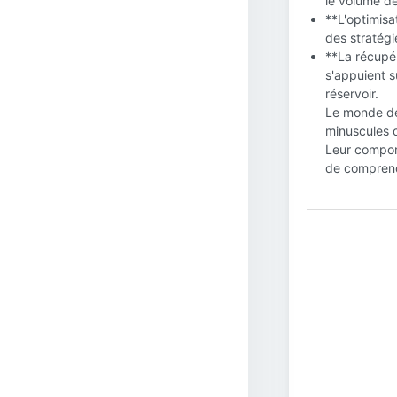
le volume de
**L'optimisa
des stratégi
**La récupér
s'appuient s
réservoir.
Le monde de 
minuscules c
Leur comport
de comprend