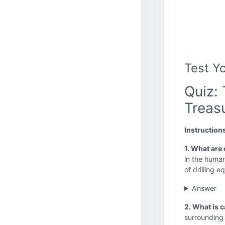
Test Y
Quiz:
Treasu
Instruction
1. What are 
in the human
of drilling 
Answer
2. What is 
surrounding 