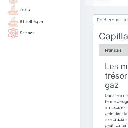
Outils
Bibliothèque
Science
Capill
Français
Les mi
trésor
gaz
Dans le mond
terme désig
minuscules, 
potentiel de
rôle crucial
peut contenir