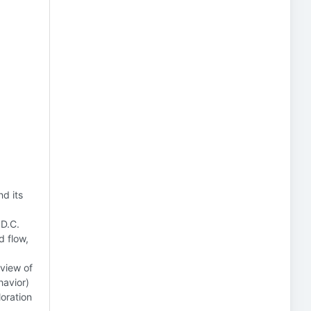
nd its
 D.C.
d flow,
view of
havior)
oration