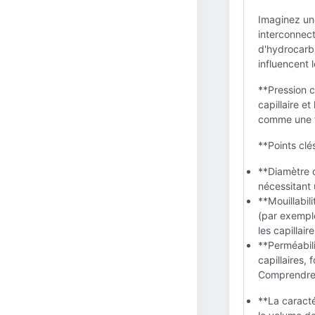
Imaginez un
interconnect
d'hydrocarbur
influencent 
**Pression ca
capillaire et
comme une for
**Points clé
**Diamètre ca
nécessitant 
**Mouillabil
(par exemple
les capillaire
**Perméabilit
capillaires, 
Comprendre l
**La caracté