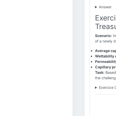
Answer
Exerc
Treasu
Scenario:
Im
of a newly d
Average cap
Wettability 
Permeabilit
Capillary p
Task:
Based 
the challeng
Exercice 