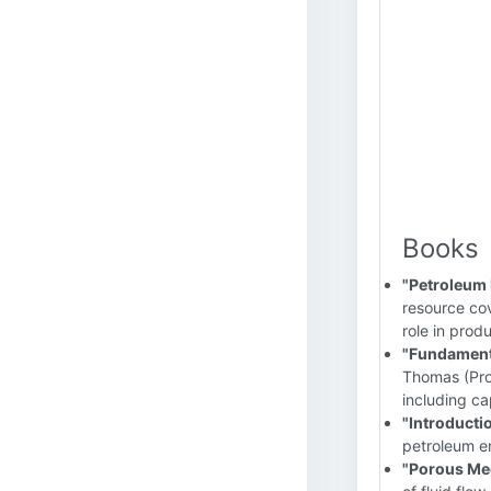
Books
"Petroleum
resource cov
role in prod
"Fundamenta
Thomas (Prov
including ca
"Introducti
petroleum en
"Porous Med