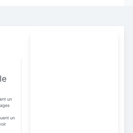
le
ment un
sages
ouent un
voir