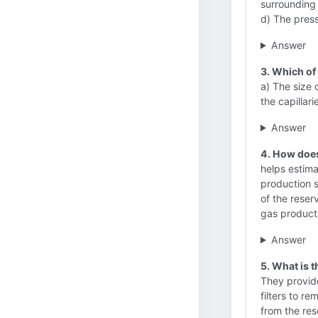
surrounding 
d) The press
Answer
3. Which of 
a) The size 
the capillari
Answer
4. How does
helps estimat
production s
of the reserv
gas product
Answer
5. What is t
They provide
filters to re
from the res