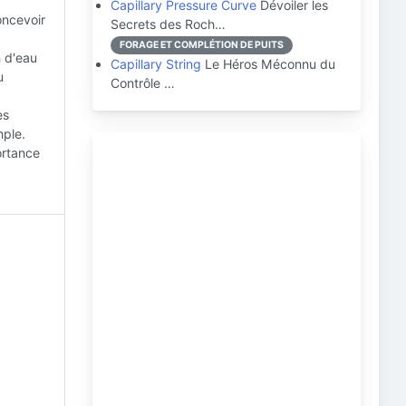
Capillary Pressure Curve
Dévoiler les
oncevoir
Secrets des Roch…
FORAGE ET COMPLÉTION DE PUITS
n d'eau
Capillary String
Le Héros Méconnu du
u
Contrôle …
es
mple.
ortance