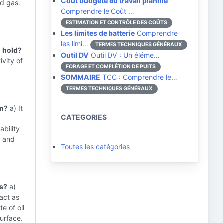
Coût budgété du travail planifié
nd gas.
Comprendre le Coût …
ESTIMATION ET CONTRÔLE DES COÛTS
Les limites de batterie
Comprendre
les limi…
TERMES TECHNIQUES GÉNÉRAUX
n hold?
Outil DV
Outil DV : Un éléme…
ivity of
FORAGE ET COMPLÉTION DE PUITS
SOMMAIRE
TOC : Comprendre le…
TERMES TECHNIQUES GÉNÉRAUX
on?
a) It
CATEGORIES
ability
l and
Toutes les catégories
es?
a)
 act as
e of oil
surface.