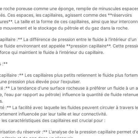
e roche poreuse comme une éponge, remplie de minuscules espace
és. Ces espaces, les capillaires, agissent comme des **réservoirs
es**. La taille et la forme de ces capillaires, ainsi que leur intercon
le mouvement et le stockage du pétrole et du gaz dans la roche.
pillaire :** La différence de pression entre le fluide à l'intérieur d'un
 le fluide environnant est appelée **pression capillaire**. Cette pressi
ce qui maintient le fluide à l'intérieur du capillaire.
s :**
pillaire :** Les capillaires plus petits retiennent le fluide plus fortem
une pression plus élevée pour l'expulser.
ité :** La tendance d'une surface rocheuse à préférer un fluide à un 
, l'eau par rapport au pétrole) influence la quantité de fluide retenu
s.
é :** La facilité avec laquelle les fluides peuvent circuler à travers l
fortement influencée par leur taille et leur connectivité.
es caractéristiques des capillaires est crucial pour :
risation du réservoir :** L'analyse de la pression capillaire permet d'