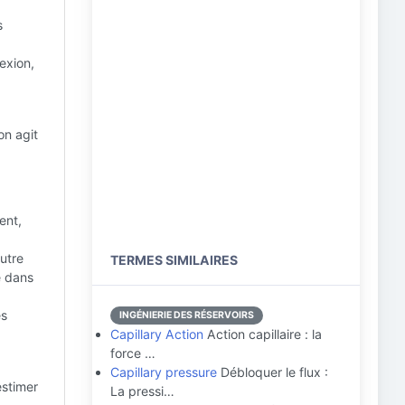
s
nexion,
on agit
ent,
autre
TERMES SIMILAIRES
e dans
es
INGÉNIERIE DES RÉSERVOIRS
Capillary Action
Action capillaire : la
force …
Capillary pressure
Débloquer le flux :
estimer
La pressi…