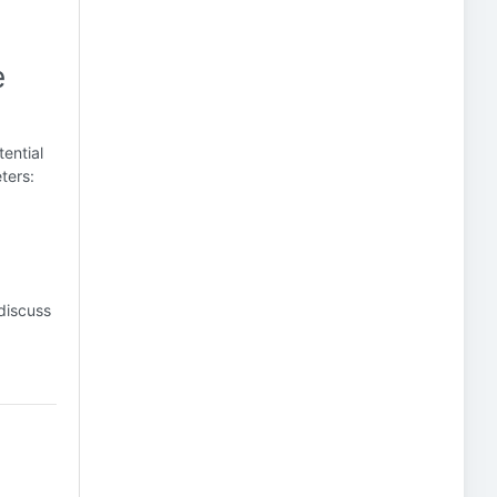
e
ential
ters:
 discuss