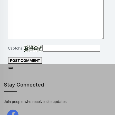
Captcha :
POST COMMENT
---
Stay Connected
Join people who receive site updates.