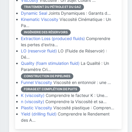
Viscosity
Viscosité : Un Sujet Collant …
TRAITEMENT DU PÉTROLE ET DU GAZ
Dynamic Seal
Joints Dynamiques : Garants d…
Kinematic Viscosity
Viscosité Cinématique : Un
Pa…
INGÉNIERIE DES RÉSERVOIRS
Extraction Loss (produced fluids)
Comprendre
les pertes d'extra…
LO (reservoir fluid)
LO (Fluide de Réservoir) :
Dé…
Quality (foam stimulation fluid)
La Qualité : Un
Paramètre Cri…
CONSTRUCTION DE PIPELINES
Funnel Viscosity
Viscosité en entonnoir : une …
FORAGE ET COMPLÉTION DE PUITS
K (viscosity)
Comprendre le facteur K : Une…
n (viscosity)
Comprendre la Viscosité et sa…
Plastic Viscosity
Viscosité plastique : Compren…
Yield (drilling fluid)
Comprendre le Rendement
des A…