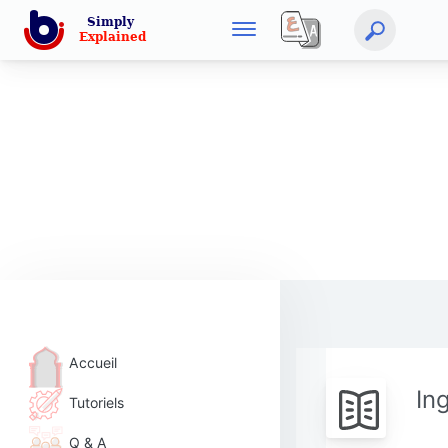
Accueil
In
Tutoriels
Q & A