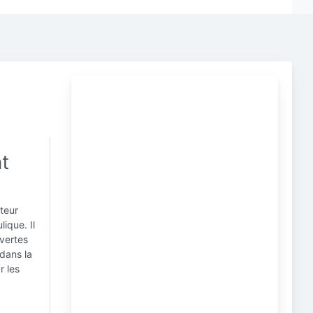
t
teur
ique. Il
uvertes
dans la
r les