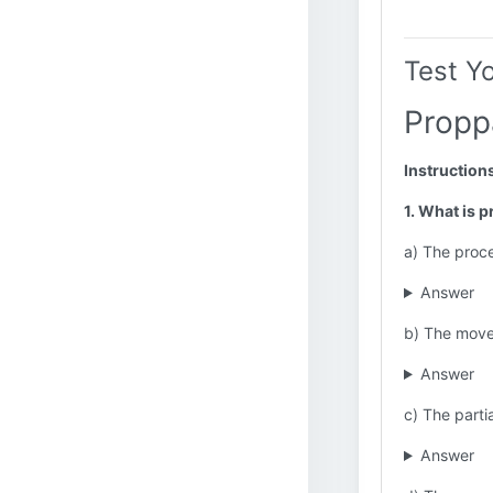
Test Y
Propp
Instruction
1. What is
a) The proce
Answer
b) The move
Answer
c) The parti
Answer