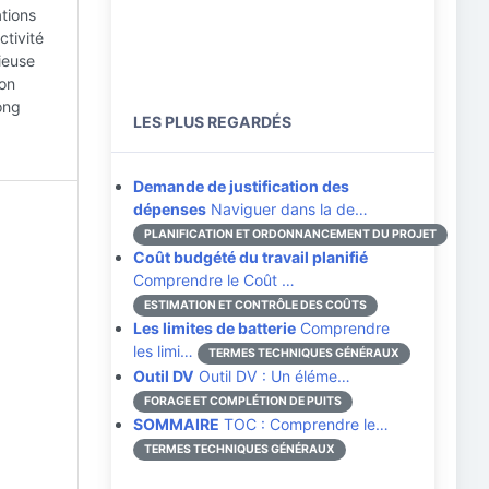
ations
ctivité
ieuse
ion
ong
LES PLUS REGARDÉS
Demande de justification des
dépenses
Naviguer dans la de…
PLANIFICATION ET ORDONNANCEMENT DU PROJET
Coût budgété du travail planifié
Comprendre le Coût …
ESTIMATION ET CONTRÔLE DES COÛTS
Les limites de batterie
Comprendre
les limi…
TERMES TECHNIQUES GÉNÉRAUX
Outil DV
Outil DV : Un éléme…
FORAGE ET COMPLÉTION DE PUITS
SOMMAIRE
TOC : Comprendre le…
TERMES TECHNIQUES GÉNÉRAUX