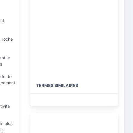
ant
a roche
ent le
ns
uide de
lacement
TERMES SIMILAIRES
ivité
es plus
re.