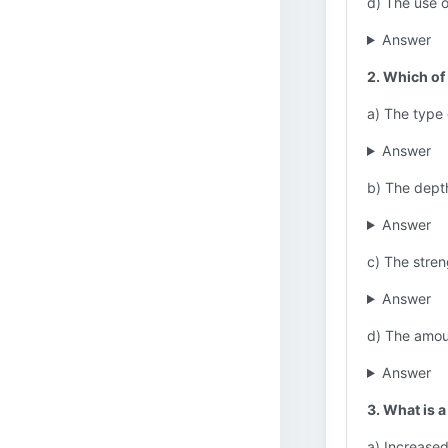
d) The use o
Answer
2. Which of
a) The type 
Answer
b) The depth
Answer
c) The stren
Answer
d) The amou
Answer
3. What is 
a) Increased