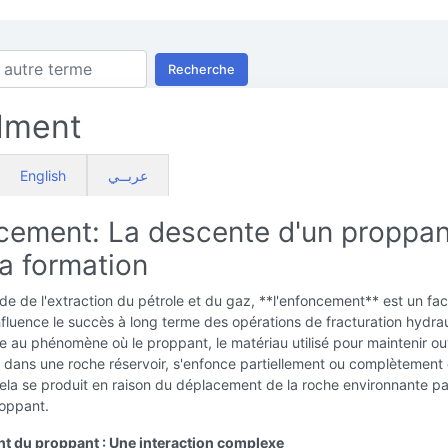
Recherche
dment
English
عربــي
cement: La descente d'un proppan
a formation
e de l'extraction du pétrole et du gaz, **l'enfoncement** est un fac
influence le succès à long terme des opérations de fracturation hydraul
ce au phénomène où le proppant, le matériau utilisé pour maintenir o
s dans une roche réservoir, s'enfonce partiellement ou complètement 
ela se produit en raison du déplacement de la roche environnante pa
roppant.
 du proppant : Une interaction complexe