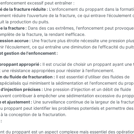
enfoncement excessif peut entraîner :
 de la fracture réduite :
L'enfoncement du proppant dans la formati
ment réduire l'ouverture de la fracture, ce qui entrave l'écoulement 
uit la production du puits.
 la fracture :
Dans des cas extrêmes, l'enfoncement peut provoquer
mplète de la fracture, la rendant inefficace.
ession accrue :
Une fracture plus étroite nécessite une pression plu
ir l'écoulement, ce qui entraîne une diminution de l'efficacité du puit
et gestion de l'enfoncement :
proppant approprié :
Il est crucial de choisir un proppant ayant une ta
 une résistance appropriées pour résister à l'enfoncement.
 du fluide de fracturation :
Il est essentiel d'utiliser des fluides de
 spécialisés qui minimisent la sédimentation et l'enfoncement du pro
d'injection précises :
Une pression d'injection et un débit de fluide
euvent contribuer à empêcher une sédimentation excessive du propp
 et ajustement :
Une surveillance continue de la largeur de la fractu
 proppant peut identifier les problèmes potentiels et permettre des
à la conception de la fracturation.
:
nt du proppant est un aspect complexe mais essentiel des opératio