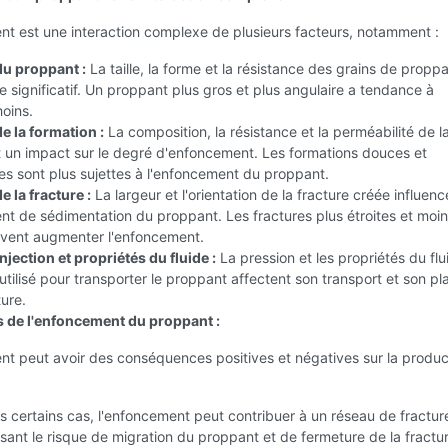
nt est une interaction complexe de plusieurs facteurs, notamment :
du proppant :
La taille, la forme et la résistance des grains de propp
le significatif. Un proppant plus gros et plus angulaire a tendance à
oins.
e la formation :
La composition, la résistance et la perméabilité de l
t un impact sur le degré d'enfoncement. Les formations douces et
s sont plus sujettes à l'enfoncement du proppant.
 la fracture :
La largeur et l'orientation de la fracture créée influenc
t de sédimentation du proppant. Les fractures plus étroites et moi
vent augmenter l'enfoncement.
njection et propriétés du fluide :
La pression et les propriétés du fl
 utilisé pour transporter le proppant affectent son transport et son p
ture.
s de l'enfoncement du proppant :
t peut avoir des conséquences positives et négatives sur la product
 certains cas, l'enfoncement peut contribuer à un réseau de fractur
isant le risque de migration du proppant et de fermeture de la fractu