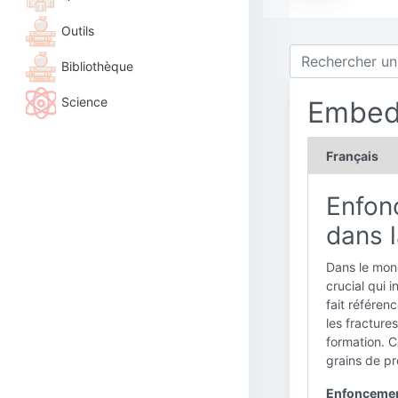
Outils
Bibliothèque
Science
Embe
Français
Enfon
dans l
Dans le mond
crucial qui 
fait référen
les fracture
formation. C
grains de p
Enfoncement