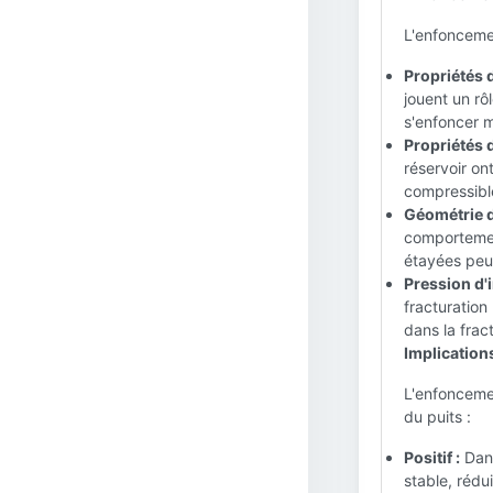
L'enfonceme
Propriétés 
jouent un rô
s'enfoncer m
Propriétés d
réservoir on
compressible
Géométrie de
comportemen
étayées peu
Pression d'i
fracturation
dans la frac
Implication
L'enfoncemen
du puits :
Positif :
Dans
stable, rédu