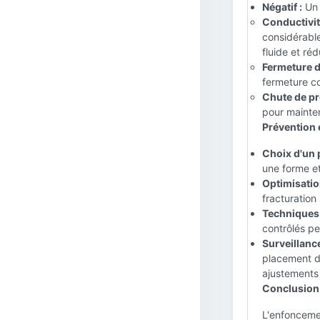
Négatif :
Un 
Conductivité
considérable
fluide et réd
Fermeture de
fermeture co
Chute de pr
pour mainten
Prévention 
Choix d'un 
une forme et
Optimisation
fracturation
Techniques 
contrôlés p
Surveillance
placement du
ajustements 
Conclusion 
L'enfonceme