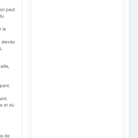
on peut
du
 la
s élevée
s.
ille,
ppant.
ant.
re et du
ns de