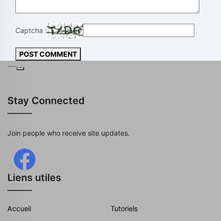
Captcha :
POST COMMENT
---
Stay Connected
Join people who receive site updates.
Liens utiles
Accueil
Tutoriels