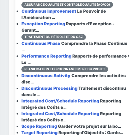
ASSURANCE QUALITÉ ET CONTRÔLE QUALITÉ (AQ/CQ)
Continuous Improvement
Le Pouvoir de
l'Amélioration …
Exception Reporting
Rapports d'Exception :
Garant…
TRAITEMENT DU PÉTROLE ET DU GAZ
Continuous Phase
Comprendre la Phase Continue
…
Performance Reporting
Rapports de performance :
Le …
PLANIFICATION ET ORDONNANCEMENT DU PROJET
Discontinuous Activity
Comprendre les activités
disc…
Discontinuous Processing
Traitement discontinu
dans le…
Integrated Cost/Schedule Reporting
Reporting
Intégré des Coûts e…
Integrated Cost/Schedule Reporting
Reporting
Intégré des Coûts e…
Scope Reporting
Garder votre projet sur la bo…
Target Reporting
Reporting d'Objectifs : Garde…