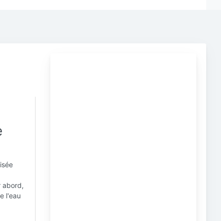
e
e
lisée
r abord,
e l'eau