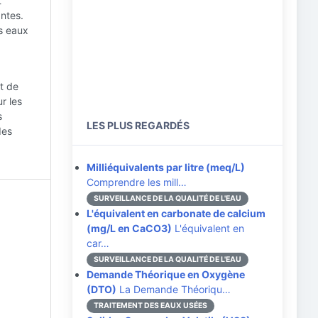
t
antes.
s eaux
t de
r les
s
LES PLUS REGARDÉS
des
Milliéquivalents par litre (meq/L)
Comprendre les mill…
SURVEILLANCE DE LA QUALITÉ DE L'EAU
L'équivalent en carbonate de calcium
(mg/L en CaCO3)
L'équivalent en
car…
SURVEILLANCE DE LA QUALITÉ DE L'EAU
Demande Théorique en Oxygène
(DTO)
La Demande Théoriqu…
TRAITEMENT DES EAUX USÉES