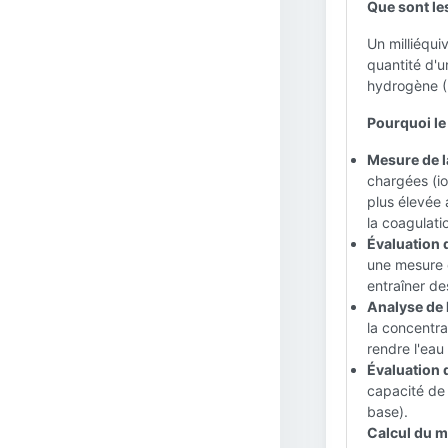
Que sont les
Un milliéqui
quantité d'
hydrogène (
Pourquoi le 
Mesure de la
chargées (io
plus élevée 
la coagulatio
Évaluation d
une mesure 
entraîner de
Analyse de l
la concentra
rendre l'eau
Évaluation de
capacité de l
base).
Calcul du m