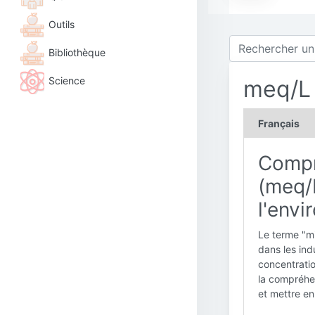
Outils
Bibliothèque
Science
meq/L
Français
Compre
(meq/L
l'env
Le terme "mi
dans les ind
concentratio
la compréhen
et mettre en