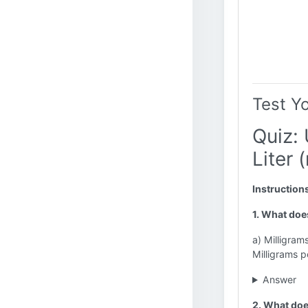
Test Y
Quiz: 
Liter 
Instruction
1. What doe
a) Milligrams
Milligrams per
Answer
2. What doe