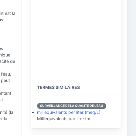
t est la
ns
es
onique
acité de
l'eau,
 peut
TERMES SIMILAIRES
entant
ut
SURVEILLANCE DE LA QUALITÉ DE L'EAU
nité (la
milliequivalents per liter (meq/L)
r la
Milliéquivalents par litre (m…