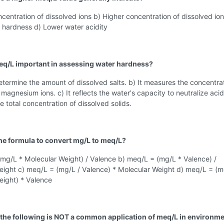
centration of dissolved ions b) Higher concentration of dissolved ion
 hardness d) Lower water acidity
eq/L important in assessing water hardness?
determine the amount of dissolved salts. b) It measures the concentra
magnesium ions. c) It reflects the water's capacity to neutralize acid.
he total concentration of dissolved solids.
the formula to convert mg/L to meq/L?
(mg/L * Molecular Weight) / Valence b) meq/L = (mg/L * Valence) /
eight c) meq/L = (mg/L / Valence) * Molecular Weight d) meq/L = (m
eight) * Valence
 the following is NOT a common application of meq/L in environme