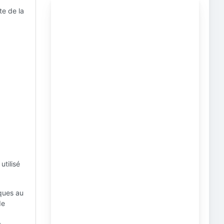
te de la
utilisé
ques au
de