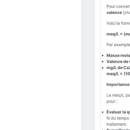
Pour convert
valence
(cha
Voici la form
meq/L = (mg
Par exemple
Masse molai
Valence de 
mg/L de Ca2
meq/L = (10
Importance 
Le meq/L jou
pour :
Évaluer la qu
fil du temps 
traitement.