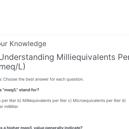
our Knowledge
Understanding Milliequivalents Pe
(meq/L)
s:
Choose the best answer for each question.
s "meq/L" stand for?
 per liter b) Milliequivalents per liter c) Microequivalents per liter d)
 milliliter
s a higher meq/L value generally indicate?