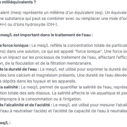
 milliéquivalents ?
valent (meq) représente un millième d'un équivalent (eq). Un équivalen
une substance qui peut se combiner avec ou remplacer une mole d'io
H+) ou d'ions hydroxyde (OH-).
meq/L est important dans le traitement de l'eau :
 force ionique :
Le meq/L reflète la concentration totale de particul
ns) dans une solution, ce qui est appelé "force ionique". Une force i
a un impact sur les processus de traitement de l'eau, affectant l'effic
n, de la floculation et de la filtration membranaire.
e la dureté de l'eau :
Le meq/L est utilisé pour exprimer la dureté de 
des ions calcium et magnésium présents. Une dureté de l'eau élevée
s dépôts dans les tuyaux et les appareils.
a salinité :
Le meq/L permet de quantifier la salinité de l'eau, représ
tion totale des sels dissous. La salinité affecte la vie aquatique et pe
 impropre à la consommation ou à l'irrigation.
 l'alcalinité et de l'acidité :
Le meq/L est utilisé pour mesurer l'alcali
'eau à neutraliser l'acide) et l'acidité (la capacité de l'eau à neutralise
eq/L :