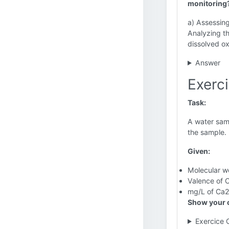
monitoring
a) Assessing 
Analyzing t
dissolved o
Answer
Exerc
Task:
A water sam
the sample.
Given:
Molecular w
Valence of 
mg/L of Ca2
Show your c
Exercice 