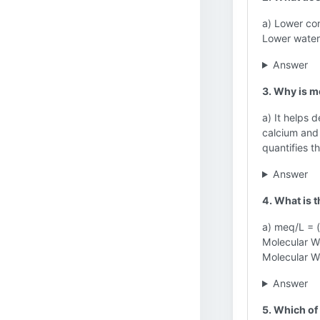
a) Lower con
Lower water
Answer
3. Why is m
a) It helps 
calcium and 
quantifies t
Answer
4. What is 
a) meq/L = 
Molecular W
Molecular W
Answer
5. Which of