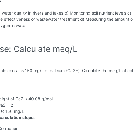
?
water quality in rivers and lakes b) Monitoring soil nutrient levels c)
he effectiveness of wastewater treatment d) Measuring the amount o
xygen in water
ise: Calculate meq/L
ple contains 150 mg/L of calcium (Ca2+). Calculate the meq/L of cal
eight of Ca2+: 40.08 g/mol
Ca2+: 2
+: 150 mg/L
alculation steps.
Correction