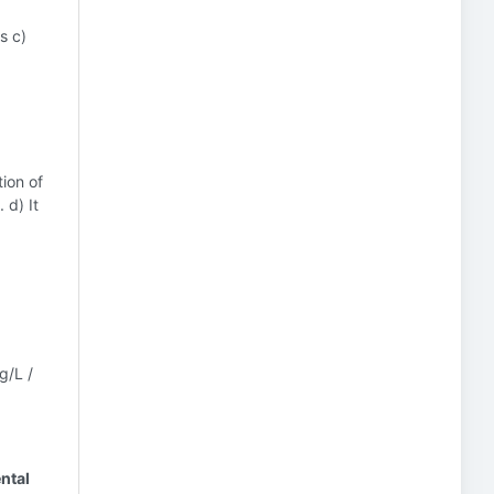
s c)
tion of
 d) It
g/L /
ntal