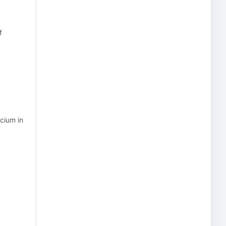
f
cium in