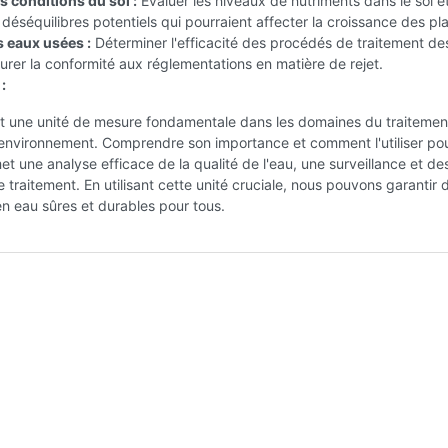
es conditions du sol :
Évaluer les niveaux de nutriments dans le sol e
es déséquilibres potentiels qui pourraient affecter la croissance des pl
s eaux usées :
Déterminer l'efficacité des procédés de traitement de
urer la conformité aux réglementations en matière de rejet.
:
t une unité de mesure fondamentale dans les domaines du traitemen
l'environnement. Comprendre son importance et comment l'utiliser pou
et une analyse efficace de la qualité de l'eau, une surveillance et de
e traitement. En utilisant cette unité cruciale, nous pouvons garantir 
n eau sûres et durables pour tous.