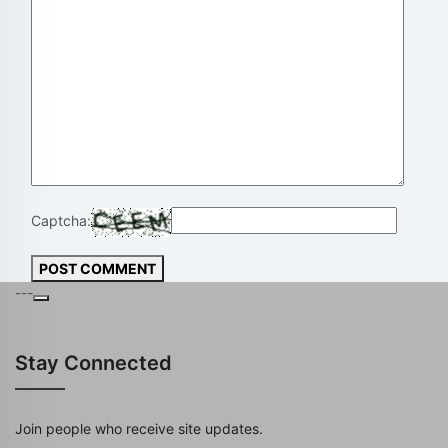
Captcha:
POST COMMENT
---
Stay Connected
Join people who receive site updates.