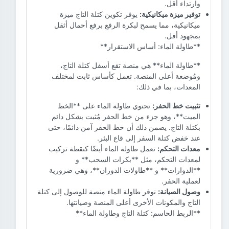
وارتداء أقل.
توفير ميزة ميكانيكية:
يوفر تكوين كتلة التاج ميزة
ميكانيكية، مما يسمح لبكرة الرفع برفع أحمال أثقل
بمجهود أقل.
**طاولة الماء: أساس الاستقرار**
**طاولة الماء** هي منصة تقع أسفل كتلة التاج،
ومُوضعة أعلى المنصة. تعمل كأساس ثابت لمختلف
المعدات، بما في ذلك:
تثبيت خط الحفر:
تحتوي طاولة الماء على **الخط
الميت**، وهو جزء من خط الحفر مُثبت بشكل دائم
بكتلة التاج. يضمن ذلك أن خط الحفر آمن دائمًا، حتى
عند خفض كتلة السفر إلى قاع البئر.
معدات التحكم:
تعمل طاولة الماء أيضًا كنقطة تركيب
لمعدات التحكم، مثل **بكرات السحب** و
**الدوارات** و **طاولات الدوران**، وهي ضرورية
لعملية الحفر.
وصول الصيانة:
توفر طاولة الماء منصة للوصول إلى كتلة
التاج والمكونات الأخرى أعلى المنصة وصيانتها.
**الربط الحاسم: كتلة التاج وطاولة الماء**