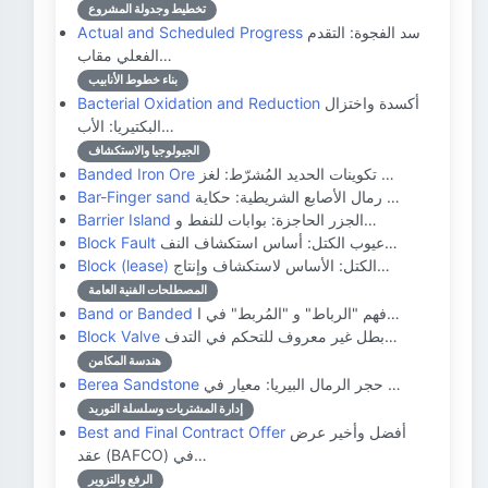
تخطيط وجدولة المشروع
سد الفجوة: التقدم
Actual and Scheduled Progress
الفعلي مقاب…
بناء خطوط الأنابيب
أكسدة واختزال
Bacterial Oxidation and Reduction
البكتيريا: الأب…
الجيولوجيا والاستكشاف
تكوينات الحديد المُشرّط: لغز …
Banded Iron Ore
رمال الأصابع الشريطية: حكاية …
Bar-Finger sand
الجزر الحاجزة: بوابات للنفط و…
Barrier Island
عيوب الكتل: أساس استكشاف النف…
Block Fault
الكتل: الأساس لاستكشاف وإنتاج…
Block (lease)
المصطلحات الفنية العامة
فهم "الرباط" و "المُربط" في ا…
Band or Banded
بطل غير معروف للتحكم في التدف…
Block Valve
هندسة المكامن
حجر الرمال البيريا: معيار في …
Berea Sandstone
إدارة المشتريات وسلسلة التوريد
أفضل وأخير عرض
Best and Final Contract Offer
عقد (BAFCO) في…
الرفع والتزوير