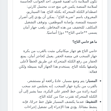
تكون السلامة ذات أهمية قصوى. أحد الجوانب الحاسمة
لسلامة المنصة يكمن في منع حدث محتمل كارثي:
اصطدام الكتلة المتحركة بكتلة التاج. هذا السيناريو،
المعروف باسم "ضربة التاج"، يمكن أن يؤدي إلى أضرار
جسيمة للمنصة، وإصابة الموظفين، وتوقف التشغيل
المكلف. للتخفيف من هذه المخاطر، يلعب جهاز أمان
يسمى **حامي التاج** دورًا أساسيًا.
ما هو حامي التاج؟
حامي التاج هو جهاز ميكانيكي مثبت بالقرب من بكرة
جهاز السحب في منصة الحفر. يعمل كحاجز أمان، يمنع
الحفار من رفع الكتلة المتحركة عن طريق الخطأ لأعلى
ولصقها بكتلة التاج. يستخدم هذا الجهاز آلية بسيطة ولكن
فعالة:
المسبار:
يتم وضع مسبار، عادةً رافعة أو مستشعر،
بالقرب من بكرة جهاز السحب. إنه يحسّس عند سحب
كمية زائدة من خط الحفر على البكرة، مما يشير إلى أن
الكتلة المتحركة تقترب جدًا من كتلة التاج.
التنشيط:
عندما يكتشف المسبار طول خط حرجًا، فإنه
ينشط مفتاحًا. يؤدي هذا الإجراء إلى تشغيل إجراءات