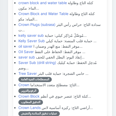
كتلة التاج وطاولة
crown block and water table
الماء: مكون…
كتلة التاج وطاولة
Crown Block and Water Table
المياه: مكو…
سدادة التاج: حراس رأس البئر
Crown Plugs (subsea)
ت…
مُوصِّلُ مُرَاكِز كيلي: حماية…
kelly saver sub
حماية قلب المنصة: حماية كيلي …
Kelly Saver Sub
موفر النفط: منع الهدر وضمان ا…
oil saver
موفر النفط: الحفاظ على النفط …
Oil Saver
إنقاذ اليوم: البطل الخفي للحف…
saver sub
مُدخِل الحفظ: حماية كيليك
Saver Sub (drill string)
وضم…
حامي الشجرة: حماية قلب البئر …
Tree Saver
المصطلحات الفنية العامة
التاج: مصطلح متعدد الاستخداما…
Crown
الرفع والتزوير
كتلة التاج: عنصر حيوي في أنظم…
Crown Block
التدقيق المطلوب
أراضي التاج: ركيزة أساسية لاس…
Crown Lands
عمليات تدقيق السلامة والتفتيش