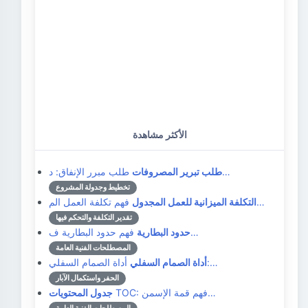
الأكثر مشاهدة
طلب مبرر الإنفاق: د…
طلب تبرير المصروفات
تخطيط وجدولة المشروع
فهم تكلفة العمل الم…
التكلفة الميزانية للعمل المجدول
تقدير التكلفة والتحكم فيها
فهم حدود البطارية ف…
حدود البطارية
المصطلحات الفنية العامة
أداة الصمام السفلي:…
أداة الصمام السفلي
الحفر واستكمال الآبار
TOC: فهم قمة الإسمن…
جدول المحتويات