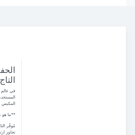
الحف
التاج
في عالم ا
المستخدم
المكبس ال
**ما هو مُ
مُوفّر ال
تجاوز ارت