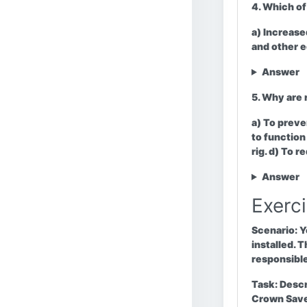
4. Which of
a) Increased
and other 
Answer
5. Why are
a) To preve
to function
rig. d) To 
Answer
Exerc
Scenario:
Yo
installed. 
responsible
Task:
Descri
Crown Saver