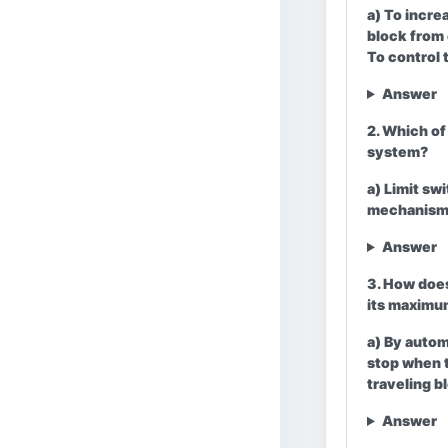
a) To increa
block from 
To control 
Answer
2. Which of
system?
a) Limit sw
mechanis
Answer
3. How does
its maximu
a) By autom
stop when t
traveling b
Answer