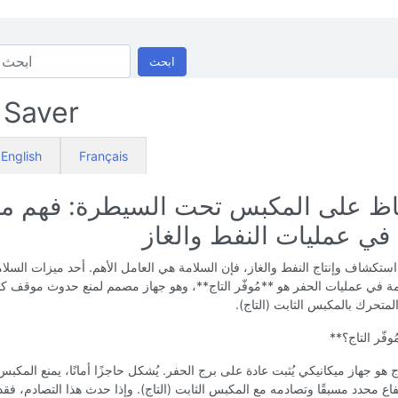
ابحث
 Saver
English
Français
اظ على المكبس تحت السيطرة: فهم م
 في عمليات النفط والغاز
ستكشاف وإنتاج النفط والغاز، فإن السلامة هي العامل الأهم. أحد ميزات السلام
ة في عمليات الحفر هو **مُوفّر التاج**، وهو جهاز مصمم لمنع حدوث موقف ك
متحرك بالمكبس الثابت (التاج).
وفّر التاج؟**
تاج هو جهاز ميكانيكي يُثبت عادة على برج الحفر. يُشكل حاجزًا أمانًا، يمنع المك
فاع محدد مسبقًا وتصادمه مع المكبس الثابت (التاج). وإذا حدث هذا التصادم، فقد 