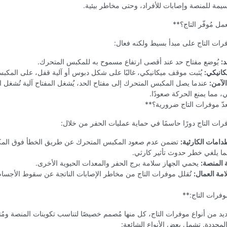
مة للمنصة وإصابات للأفراد، وحتى مخاطر بيئية.
ل مُوفّر التاج؟**
ات التاج على مبدأ بسيط ولكنه فعال:
د:
يُوضع مفتاح حد عند أقصى ارتفاع مسموح به للمكبس المتحرك.
كانيكي:
يُثبت موقف ميكانيكي، غالبًا على شكل دبوس أو آلية قفل، على المكب
الآمن:
عندما يصل المكبس المتحرك إلى مفتاح الحد، يُشغل المفتاح آلية تُشغل 
ي، مما يمنع الحركة صعودًا.
ُعدّ موفرات التاج ضرورية؟**
ات التاج دورًا حاسمًا في حماية عمليات الحفر من خلال:
دامات الكارثية:
تضمن عدم صعود المكبس المتحرك عن طريق الخطأ فوق المك
مما يلغي خطر حدوث تأثير كارثي.
ة المنصة:
يحمي الجهاز سلامة برج الحفر والمعدات الحيوية الأخرى.
مة العمال:
تُقلل موفرات التاج من مخاطر الإصابات الناتجة عن سقوط الأجسام
وفرات التاج:**
ديد من أنواع موفرات التاج، كل منها مُصمم خصيصًا لتناسب تكوينات المنصة ومُ
لمحددة. تشمل بعض الأنواع الشائعة: