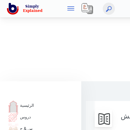
الرئيسية
يش
دروس
س & ج