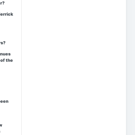
er?
derrick
rs?
inues
 of the
been
w
c