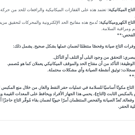
تاج الميكانيكية:
تعتمد هذه على القفازات الميكانيكية والرافعات للحد من حركة
لتاج الكهروميكانيكية:
تُدمج هذه مفاتيح الحد الإلكترونية والمحركات لتحقيق مزيد
 ومراقبة السلامة.
والفحص:**
رات التاج صيانة وفحصًا منتظمًا لضمان عملها بشكل صحيح. يشمل ذلك:
بصري:
التحقق من وجود البلى أو التلف أو التآكل.
الوظيفة:
التأكد من أن مفتاح الحد والموقف الميكانيكي يعملان كما هو مُصمم.
سجلات:
توثيق أنشطة الصيانة وأي مشكلات محتملة.
:**
فّر التاج مكونًا أساسيًا للسلامة في عمليات حفر النفط والغاز. من خلال منع المكب
بالمكبس الثابت (التاج)، يحمي هذا الجهاز الأفراد ويحافظ على المعدات القيمة و
فعالة. تُعدّ الصيانة والفحص المنتظمان أمرًا حيويًا لضمان بقاء مُوفّر التاج حاجزًا أما
ة الحفر.