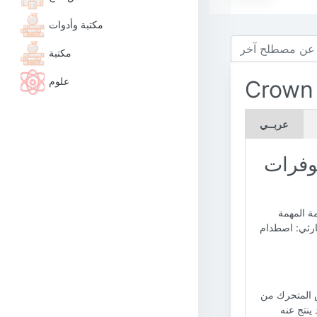
مكتبة وأدوات
مكتبة
علوم
Crown
عربــي
وفرات
ة المهمة
ارثي: اصطدام
بس المتحرك من
ينتج عنه