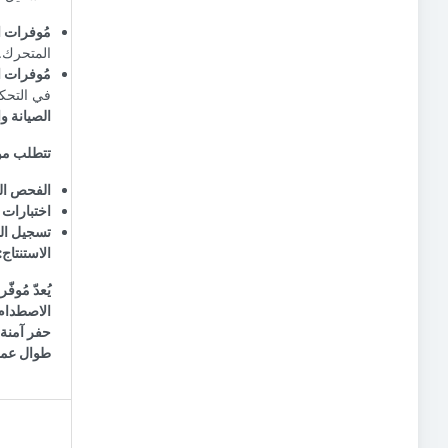
مُوفرات ال
المتحرك.
مُوفرات ا
في التحكم
الصيانة 
تتطلب موف
الفحص ال
اختبارات 
تسجيل ال
الاستنتاج
يُعدّ مُو
الاصطدام 
حفر آمنة و
طوال عملي