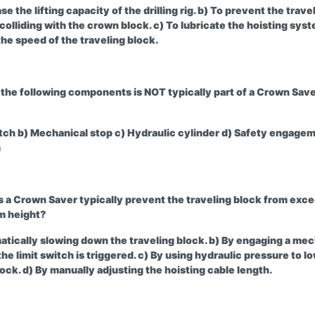
se the lifting capacity of the drilling rig. b) To prevent the trave
colliding with the crown block. c) To lubricate the hoisting syst
the speed of the traveling block.
 the following components is NOT typically part of a Crown Sav
itch b) Mechanical stop c) Hydraulic cylinder d) Safety engage
m
 a Crown Saver typically prevent the traveling block from exc
m height?
atically slowing down the traveling block. b) By engaging a mec
he limit switch is triggered. c) By using hydraulic pressure to l
lock. d) By manually adjusting the hoisting cable length.