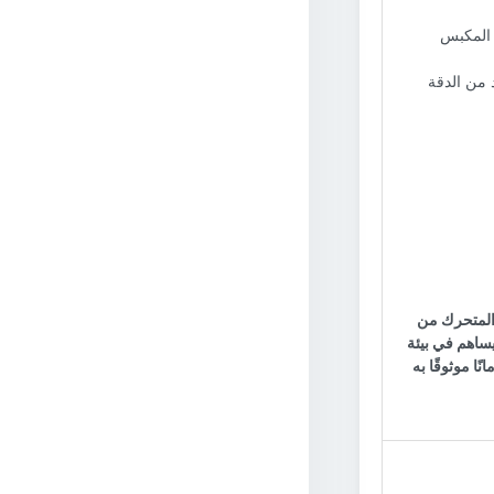
 المكبس
 من الدقة
س المتحرك من
يساهم في بيئة
نًا موثوقًا به