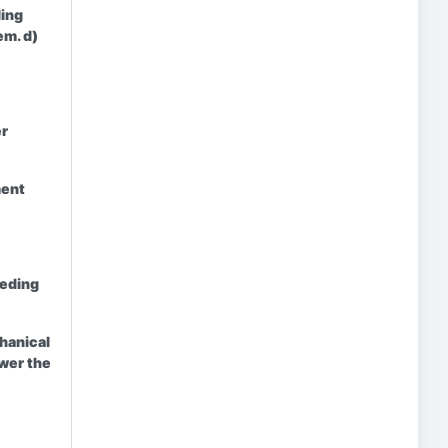
ling
em. d)
er
ment
eeding
hanical
ower the