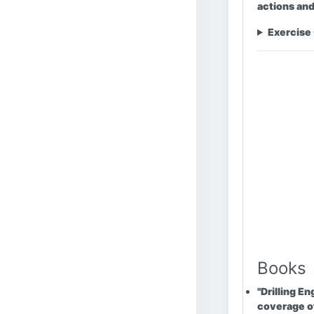
actions and
Exercise
Books
"Drilling En
coverage of