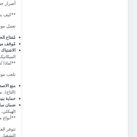
أضرار جسي
**كيف يعم
تعمل موفر
مُفتاح الح
مُوقف مي
الاشتباك 
الميكانيك
**لماذا ت
تلعب موفر
منع الاصط
(التاج)، 
حماية بني
ضمان سلا
الهيكلي.
**أنواع م
تتوفر الع
التشغيل ا