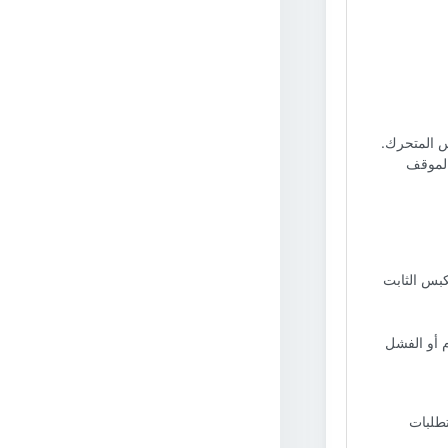
س المتحرك.
الموقف
بس الثابت
 أو الفشل
تطلبات