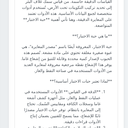
القياسات الدقيقة حاسمة. من قياس سمك غلاف البئر
إلى تحديد تركيب التكوينات تحت الأرض، تُستخدم أدوات
متخصصة لجمع البيانات الأساسية. هذه الأدوات تعتمد
على المعايرة الدقيقة، وهنا تأتي أهمية **حبة الاختبار**
المتواضعة.
**ما هي حبة الاختبار؟**
حبة الاختبار، المعروفة أيضًا باسم "مصدر المعايرة"، هي
عبوة صغيرة مغلقة تحتوي على مادة مشعة. تُصمم هذه
الحبوب لإصدار كمية محددة وقابلة للتنبؤ من إشعاع غاما.
يوفر هذا الإشعاع نقطة مرجعية معروفة لمعايرة العديد
من الأدوات المستخدمة في صناعة النفط والغاز.
**لماذا تعتبر حبات الاختبار أساسية؟**
**الدقة في القياس:** الأدوات المستخدمة في
عمليات النفط والغاز، مثل أجهزة كشف أشعة
غاما وسجلات الكثافة ومقاييس السُمك، تحتاج
إلى المعايرة بانتظام. توفر حبات الاختبار مصدرًا
ثابتًا للإشعاع، مما يسمح للفنيين بضمان إنتاج
الأدوات قراءات دقيقة.
**ضمان السلامة والكفاءة:** تضمن المعايرة