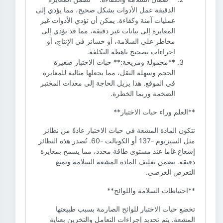
الدقيقة عمل الأدوات بشكل صحيح، مما يؤدي إلى
عمليات آمنة وكفاءة. يمكن أن تؤدي الأدوات غير
المعايرة إلى بيانات غير دقيقة، مما قد يؤدي إلى
مخاطر على السلامة، أو خسائر في الإنتاج، أو
إجراءات تصحيح باهظة التكلفة.
**محمولة ومريحة:** حبات الاختبار صغيرة
الحجم وسهلة النقل، مما يجعلها مثالية للمعايرة
في الموقع. هذا يزيل الحاجة إلى معدات المختبر
الضخمة وربما الخطرة.
**العلم وراء حبات الاختبار**
تتكون المادة المشعة في حبات الاختبار عادةً من نظائر
مثل السيزيوم -137 أو الكوبالت -60. تُصدر هذه النظائر
إشعاع غاما عند مستوى طاقة محدد، مما يسمح بمعايرة
دقيقة. تضمن تغليف المادة المشعة السلامة وتمنع
التعرض العرضي.
**احتياطات السلامة واللوائح**
تخضع حبات الاختبار للوائح الصارمة بسبب طبيعتها
المشعة. يتم تحديد إجراءات التعامل والتخزين بعناية