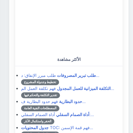
الأكثر مشاهدة
طلب مبرر الإنفاق: د…
طلب تبرير المصروفات
تخطيط وجدولة المشروع
فهم تكلفة العمل الم…
التكلفة الميزانية للعمل المجدول
تقدير التكلفة والتحكم فيها
فهم حدود البطارية ف…
حدود البطارية
المصطلحات الفنية العامة
أداة الصمام السفلي:…
أداة الصمام السفلي
الحفر واستكمال الآبار
TOC: فهم قمة الإسمن…
جدول المحتويات