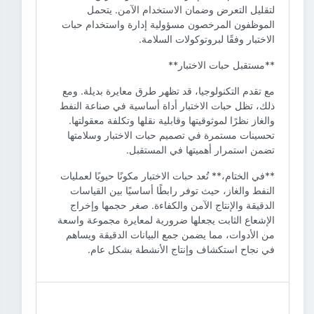
لتقليل التعرض وضمان الاستخدام الآمن. يتحمل
الموظفون المرخصون مسؤولية إدارة واستخدام حبات
الاختبار وفقًا لبروتوكولات السلامة.
**مستقبل حبات الاختبار**
مع تقدم التكنولوجيا، قد تظهر طرق معايرة بديلة. ومع
ذلك، تظل حبات الاختبار أداة أساسية في صناعة النفط
والغاز نظرًا لموثوقيتها وقابلية نقلها وتكلفة معقولتها.
تحسينات مستمرة في تصميم حبات الاختبار وسلامتها
تضمن استمرار أهميتها في المستقبل.
**في الختام،** تُعد حبات الاختبار مكونًا حيويًا لعمليات
النفط والغاز، حيث توفر رابطًا أساسيًا بين القياسات
الدقيقة والإنتاج الآمن والكفاءة. صغر حجمها وإخراج
الإشعاع الثابت يجعلها ضرورية لمعايرة مجموعة واسعة
من الأدوات، مما يضمن جمع البيانات الدقيقة ويساهم
في نجاح استكشاف وإنتاج الأنشطة بشكل عام.