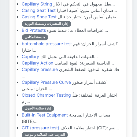
بطل مجهول في التحكم في الآبار…
Capillary String
ضمان أساس متين: أهمية اختبارا…
Casing Seat Test
ضمان أساس آمن: اختبار حذاء ال…
Casing Shoe Test
إدارة المشتريات وسلسلة التوريد
اعتراضات العطاءات: عندما تسوء…
Bid Protests
هندسة المكامن
كشف أسرار الخزان: فهم
bottomhole pressure test
اختبارا…
القنوات الدقيقة التي تحمل الك…
Capillary
الخاصية الشعرية: القوة الصامت…
Capillary Action
فك شفرة التدفق: الضغط الشعري
Capillary pressure
…
كشف أسرار صخور
Capillary Pressure Curve
الخزان: منحنى …
اختبار الغرفة المغلقة: فكّ
Closed Chamber Testing
رم…
إدارة سلامة الأصول
معدات الاختبار المدمجة
Built-in Test Equipment
(BITE)…
اختبار سلامة الغلاف (CIT): ضم…
CIT (pressure test)
التدريب على السلامة والتوعية