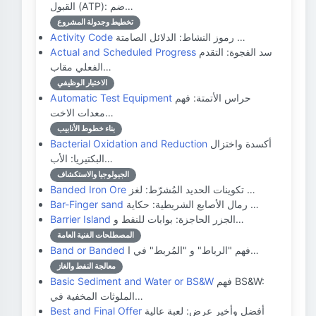
القبول (ATP): ضم…
تخطيط وجدولة المشروع
رموز النشاط: الدلائل الصامتة …
Activity Code
سد الفجوة: التقدم
Actual and Scheduled Progress
الفعلي مقاب…
الاختبار الوظيفي
حراس الأتمتة: فهم
Automatic Test Equipment
معدات الاخت…
بناء خطوط الأنابيب
أكسدة واختزال
Bacterial Oxidation and Reduction
البكتيريا: الأب…
الجيولوجيا والاستكشاف
تكوينات الحديد المُشرّط: لغز …
Banded Iron Ore
رمال الأصابع الشريطية: حكاية …
Bar-Finger sand
الجزر الحاجزة: بوابات للنفط و…
Barrier Island
المصطلحات الفنية العامة
فهم "الرباط" و "المُربط" في ا…
Band or Banded
معالجة النفط والغاز
فهم BS&W:
Basic Sediment and Water or BS&W
الملوثات المخفية في…
أفضل وأخير عرض: لعبة عالية
Best and Final Offer