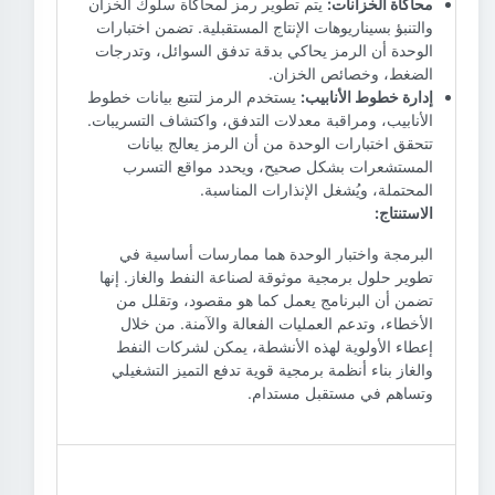
محاكاة الخزانات:
يتم تطوير رمز لمحاكاة سلوك الخزان
والتنبؤ بسيناريوهات الإنتاج المستقبلية. تضمن اختبارات
الوحدة أن الرمز يحاكي بدقة تدفق السوائل، وتدرجات
الضغط، وخصائص الخزان.
إدارة خطوط الأنابيب:
يستخدم الرمز لتتبع بيانات خطوط
الأنابيب، ومراقبة معدلات التدفق، واكتشاف التسريبات.
تتحقق اختبارات الوحدة من أن الرمز يعالج بيانات
المستشعرات بشكل صحيح، ويحدد مواقع التسرب
المحتملة، ويُشغل الإنذارات المناسبة.
الاستنتاج:
البرمجة واختبار الوحدة هما ممارسات أساسية في
تطوير حلول برمجية موثوقة لصناعة النفط والغاز. إنها
تضمن أن البرنامج يعمل كما هو مقصود، وتقلل من
الأخطاء، وتدعم العمليات الفعالة والآمنة. من خلال
إعطاء الأولوية لهذه الأنشطة، يمكن لشركات النفط
والغاز بناء أنظمة برمجية قوية تدفع التميز التشغيلي
وتساهم في مستقبل مستدام.