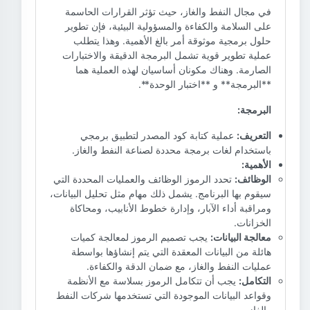
في مجال النفط والغاز، حيث تؤثر القرارات الحاسمة
على السلامة والكفاءة والمسؤولية البيئية، فإن تطوير
حلول برمجية موثوقة أمر بالغ الأهمية. وهذا يتطلب
عملية تطوير قوية تشمل البرمجة الدقيقة والاختبارات
الصارمة. وهناك مكونان أساسيان لهذه العملية هما
**البرمجة** و **اختبار الوحدة**.
البرمجة:
التعريف:
عملية كتابة كود المصدر لتطبيق برمجي
باستخدام لغات برمجة محددة لصناعة النفط والغاز.
الأهمية:
الوظائف:
تحدد الرموز الوظائف والعمليات المحددة التي
سيقوم بها البرنامج. يشمل ذلك مهام مثل تحليل البيانات،
ومراقبة أداء الآبار، وإدارة خطوط الأنابيب، ومحاكاة
الخزانات.
معالجة البيانات:
يجب تصميم الرموز لمعالجة كميات
هائلة من البيانات المعقدة التي يتم إنشاؤها بواسطة
عمليات النفط والغاز، مع ضمان الدقة والكفاءة.
التكامل:
يجب أن تتكامل الرموز بسلاسة مع الأنظمة
وقواعد البيانات الموجودة التي تستخدمها شركات النفط
والغاز.