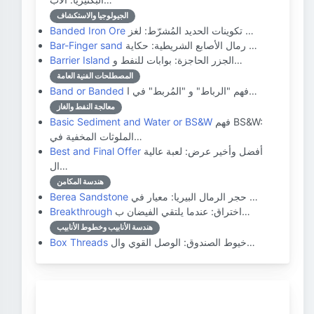
الجيولوجيا والاستكشاف
تكوينات الحديد المُشرّط: لغز …
Banded Iron Ore
رمال الأصابع الشريطية: حكاية …
Bar-Finger sand
الجزر الحاجزة: بوابات للنفط و…
Barrier Island
المصطلحات الفنية العامة
فهم "الرباط" و "المُربط" في ا…
Band or Banded
معالجة النفط والغاز
فهم BS&W:
Basic Sediment and Water or BS&W
الملوثات المخفية في…
أفضل وأخير عرض: لعبة عالية
Best and Final Offer
ال…
هندسة المكامن
حجر الرمال البيريا: معيار في …
Berea Sandstone
اختراق: عندما يلتقي الفيضان ب…
Breakthrough
هندسة الأنابيب وخطوط الأنابيب
خيوط الصندوق: الوصل القوي وال…
Box Threads