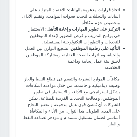
اتخاذ قرارات مدعومة بالبيانات:
الاعتماد المتزايد على
البيانات والتحليلات لتحديد فجوات المواهب، وتقييم الأداء،
وتخصيص حزم مكافأة.
التركيز على تطوير المهارات و إعادة التأهيل:
الاستثمار
في برامج التدريب و فرص التطوير لإعداد الموظفين
للتحديات و التطورات التكنولوجية المستقبلية.
التأكيد على رفاهية الموظفين:
تشجيع التوازن بين العمل
والحياة، ومبادرات الصحة العقلية، ومشاركة الموظفين
لخلق بيئة عمل إيجابية وداعمة.
الخلاصة:
مكافآت الموارد البشرية والتقييم في قطاع النفط والغاز
وظيفة ديناميكية و حاسمة. من خلال مواءمة المكافآت
بشكل استراتيجي مع الأداء، و الاستثمار في تطوير
الموظفين، ومعالجة التحديات الفريدة للصناعة، يمكن
للشركات أن تُنشئ قوى عمل مدفوعة و تحقق النجاح
على المدى الطويل. هذا التوازن بين الأداء و المكافأة
أساسي لضمان مستقبل مستدام و مزدهر لصناعة النفط
و الغاز.