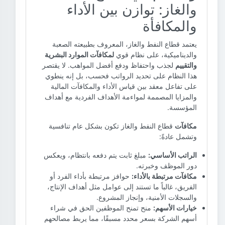
والغاز: توازن بين الأداء
والمكافأة
يعتمد قطاع النفط والغاز، المعروف بطبيعته الصعبة
والديناميكية، على نظام قوي
لمكافآت الموارد البشرية
والتقييم
لجذب واحتفاظ ودفع أفضل المواهب. لا يقتصر
هذا النظام على تحديد الرواتب فحسب، بل إنه ينطوي
على تفاعل معقد بين قياس الأداء والمكافآت المالية
والمزايا المصممة لمواءمة الأهداف الفردية مع أهداف
المؤسسة.
مكافآت
قطاع النفط والغاز تكون بشكل عام تنافسية
وتشمل عادةً:
الراتب الأساسي:
مبلغ ثابت يتم دفعه بانتظام، ويعكس
دور الموظف وخبرته.
مكافآت مرتبطة بالأداء:
حوافز مرتبطة بأداء الفرد أو
الفريق، غالباً ما تستند إلى عوامل مثل أهداف الإنتاج،
والسجلات الأمنية، وإنجاز المشروع.
خيارات الأسهم:
منح تمنح الموظفين الحق في شراء
أسهم الشركة بسعر محدد مسبقًا، مما يربط مصالحهم