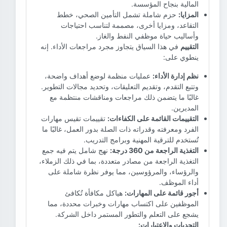
المالية بنجاح المؤسسة.
المزايا:
حزم شاملة تشمل التأمين الصحي، خطط
التقاعد، ومزايا أخرى، مصممة لتناسب احتياجات
وأساليب حياة موظفي النفط والغاز.
التقييم
في هذا السياق يتجاوز مجرد مراجعات الأداء. إنه
ينطوي على:
نظم إدارة الأداء:
عمليات منظمة لوضع أهداف واضحة،
وتتبع التقدم، وتقديم التعليقات، وتحديد مجالات التطوير.
غالبًا ما يتضمن ذلك مراجعات ومناقشات منتظمة مع
المديرين.
التقييمات القائمة على الكفاءات:
تقييمات تقيس مهارات
الفرد ومعرفته وقدراته ذات الصلة بدور العمل، غالبًا ما
تُستخدم للترقية المهنية وبرامج التدريب.
التغذية الراجعة من 360 درجة:
نهج شامل يتم فيه جمع
التغذية الراجعة من مصادر متعددة، بما في ذلك الزملاء،
والرؤساء، والمرؤوسين، مما يوفر نظرة شاملة على
أداء الموظف.
أجور قائمة على المهارات:
هياكل مكافأة تُكافئ
الموظفين على اكتساب مهارات وخبرات محددة، مما
يشجع على التعلم والتطور المستمر داخل الشركة.
التحديات والاعتبارات: