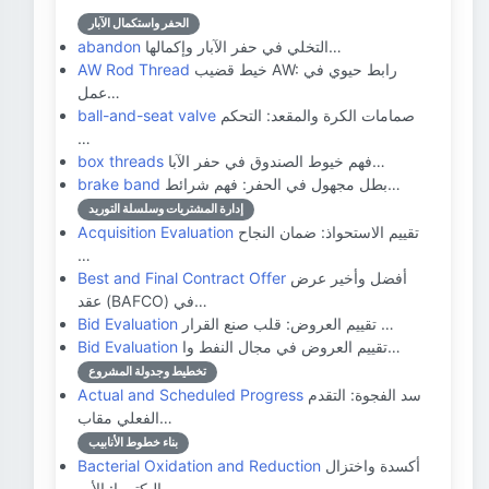
الحفر واستكمال الآبار
التخلي في حفر الآبار وإكمالها…
abandon
خيط قضيب AW: رابط حيوي في
AW Rod Thread
عمل…
صمامات الكرة والمقعد: التحكم
ball-and-seat valve
…
فهم خيوط الصندوق في حفر الآبا…
box threads
بطل مجهول في الحفر: فهم شرائط…
brake band
إدارة المشتريات وسلسلة التوريد
تقييم الاستحواذ: ضمان النجاح
Acquisition Evaluation
…
أفضل وأخير عرض
Best and Final Contract Offer
عقد (BAFCO) في…
تقييم العروض: قلب صنع القرار …
Bid Evaluation
تقييم العروض في مجال النفط وا…
Bid Evaluation
تخطيط وجدولة المشروع
سد الفجوة: التقدم
Actual and Scheduled Progress
الفعلي مقاب…
بناء خطوط الأنابيب
أكسدة واختزال
Bacterial Oxidation and Reduction
البكتيريا: الأب…