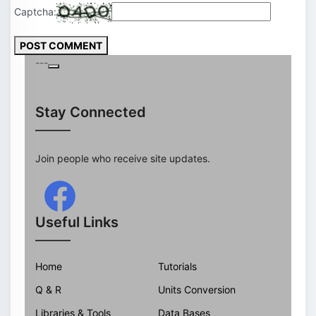
Captcha:
POST COMMENT
---
Stay Connected
Join people who receive site updates.
Useful Links
Home
Tutorials
Q & R
Units Conversion
Libraries & Tools
Data Bases