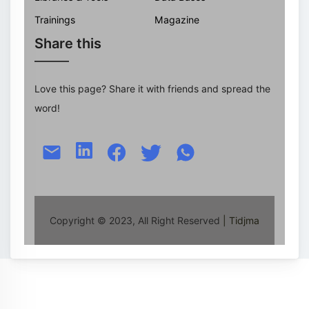
Trainings
Magazine
Share this
Love this page? Share it with friends and spread the
word!
Copyright © 2023, All Right Reserved
| Tidjma