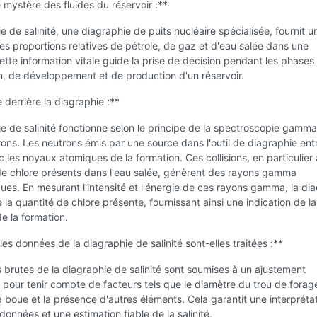
e mystère des fluides du réservoir :**
e de salinité, une diagraphie de puits nucléaire spécialisée, fournit u
es proportions relatives de pétrole, de gaz et d'eau salée dans une
ette information vitale guide la prise de décision pendant les phases
n, de développement et de production d'un réservoir.
 derrière la diagraphie :**
e de salinité fonctionne selon le principe de la spectroscopie gamma
rons. Les neutrons émis par une source dans l'outil de diagraphie ent
ec les noyaux atomiques de la formation. Ces collisions, en particulier
de chlore présents dans l'eau salée, génèrent des rayons gamma
ques. En mesurant l'intensité et l'énergie de ces rayons gamma, la di
 la quantité de chlore présente, fournissant ainsi une indication de la 
de la formation.
s données de la diagraphie de salinité sont-elles traitées :**
brutes de la diagraphie de salinité sont soumises à un ajustement
 pour tenir compte de facteurs tels que le diamètre du trou de forage
a boue et la présence d'autres éléments. Cela garantit une interpréta
données et une estimation fiable de la salinité.