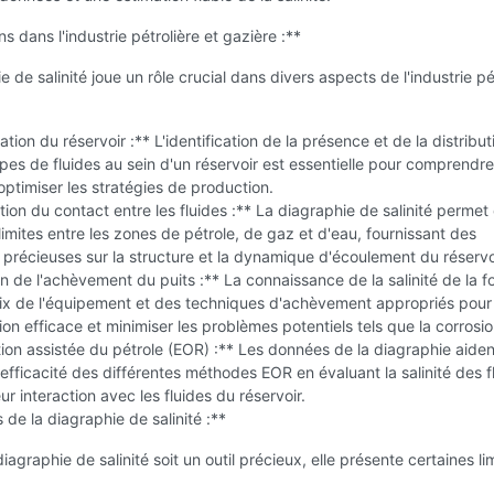
s dans l'industrie pétrolière et gazière :**
e de salinité joue un rôle crucial dans divers aspects de l'industrie pé
ation du réservoir :** L'identification de la présence et de la distribu
ypes de fluides au sein d'un réservoir est essentielle pour comprendr
 optimiser les stratégies de production.
ion du contact entre les fluides :** La diagraphie de salinité permet
s limites entre les zones de pétrole, de gaz et d'eau, fournissant des
 précieuses sur la structure et la dynamique d'écoulement du réservo
 de l'achèvement du puits :** La connaissance de la salinité de la f
oix de l'équipement et des techniques d'achèvement appropriés pour
on efficace et minimiser les problèmes potentiels tels que la corrosio
on assistée du pétrole (EOR) :** Les données de la diagraphie aiden
'efficacité des différentes méthodes EOR en évaluant la salinité des f
eur interaction avec les fluides du réservoir.
 de la diagraphie de salinité :**
iagraphie de salinité soit un outil précieux, elle présente certaines li