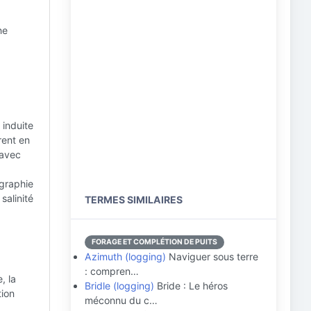
ne
 induite
rent en
 avec
agraphie
salinité
TERMES SIMILAIRES
FORAGE ET COMPLÉTION DE PUITS
Azimuth (logging)
Naviguer sous terre
: compren…
, la
Bridle (logging)
Bride : Le héros
tion
méconnu du c…