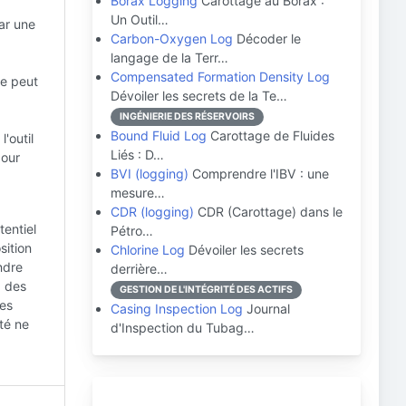
Borax Logging
Carottage au Borax :
Un Outil…
ar une
Carbon-Oxygen Log
Décoder le
langage de la Terr…
Compensated Formation Density Log
re peut
Dévoiler les secrets de la Te…
INGÉNIERIE DES RÉSERVOIRS
Bound Fluid Log
Carottage de Fluides
'outil
Liés : D…
pour
BVI (logging)
Comprendre l'IBV : une
mesure…
CDR (logging)
CDR (Carottage) dans le
tentiel
Pétro…
sition
Chlorine Log
Dévoiler les secrets
ndre
derrière…
à des
GESTION DE L'INTÉGRITÉ DES ACTIFS
les
Casing Inspection Log
Journal
ité ne
d'Inspection du Tubag…