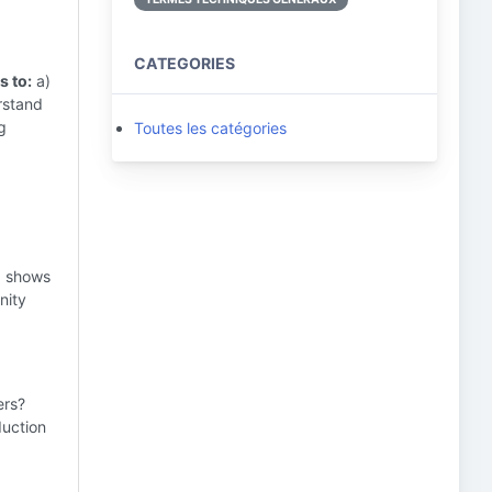
CATEGORIES
s to:
a)
erstand
g
Toutes les catégories
og shows
nity
ers?
duction