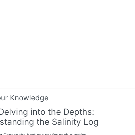
our Knowledge
Delving into the Depths:
standing the Salinity Log
s:
Choose the best answer for each question.