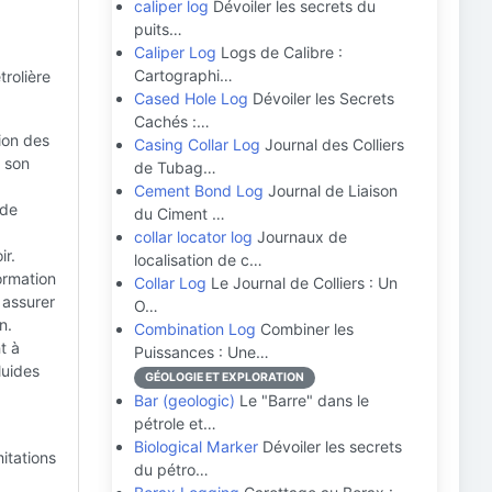
caliper log
Dévoiler les secrets du
puits…
Caliper Log
Logs de Calibre :
Cartographi…
trolière
Cased Hole Log
Dévoiler les Secrets
Cachés :…
tion des
Casing Collar Log
Journal des Colliers
e son
de Tubag…
Cement Bond Log
Journal de Liaison
 de
du Ciment …
collar locator log
Journaux de
ir.
localisation de c…
ormation
Collar Log
Le Journal de Colliers : Un
 assurer
O…
n.
Combination Log
Combiner les
t à
Puissances : Une…
luides
GÉOLOGIE ET EXPLORATION
Bar (geologic)
Le "Barre" dans le
pétrole et…
Biological Marker
Dévoiler les secrets
mitations
du pétro…