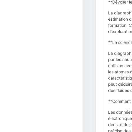
**Dévoiler l
La diagraphi
estimation d
formation. C
d'exploratio
**La science
La diagraphi
par les neut
collision av
les atomes 
caractéristi
peut déduire
des fluides 
**Comment le
Les données 
électronique
densité de l
précise des 