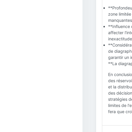
**Profondeur
zone limitée
manquantes s
**Influence 
affecter l'i
inexactitude
**Considérat
de diagraph
garantir un 
**La diagraph
En conclusio
des réservoi
et la distri
des décision
stratégies d
limites de l
fera que cro