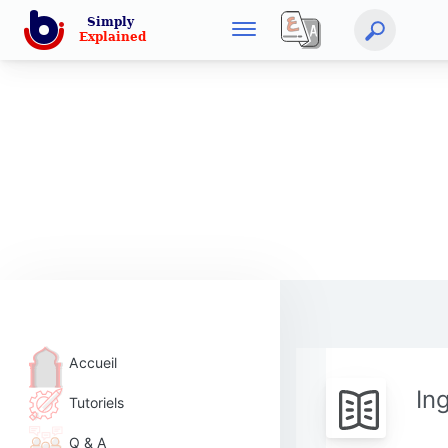
Accueil
In
Tutoriels
Q & A