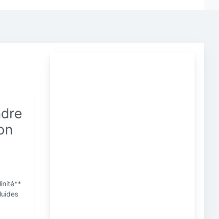
ndre
ion
linité**
luides