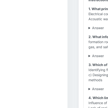
1. What prin
Electrical 
Acoustic wa
Answer
2. What inf
formation ro
gas, and sal
Answer
3. Which of 
Identifying 
c) Designin
methods
Answer
4. Which lim
Influence of
Lack of real