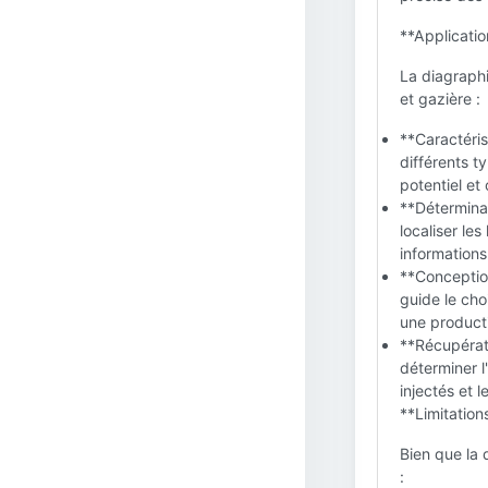
**Application
La diagraphi
et gazière :
**Caractéris
différents t
potentiel et
**Déterminat
localiser le
informations
**Conception
guide le ch
une producti
**Récupérati
déterminer l
injectés et l
**Limitations
Bien que la d
: