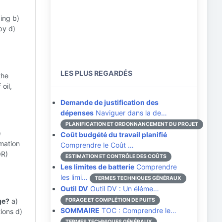
ing b)
py d)
LES PLUS REGARDÉS
the
oil,
Demande de justification des
dépenses
Naviguer dans la de…
PLANIFICATION ET ORDONNANCEMENT DU PROJET
)
Coût budgété du travail planifié
rmation
Comprendre le Coût …
OR)
ESTIMATION ET CONTRÔLE DES COÛTS
Les limites de batterie
Comprendre
les limi…
TERMES TECHNIQUES GÉNÉRAUX
Outil DV
Outil DV : Un éléme…
ge?
a)
FORAGE ET COMPLÉTION DE PUITS
SOMMAIRE
TOC : Comprendre le…
ions d)
TERMES TECHNIQUES GÉNÉRAUX