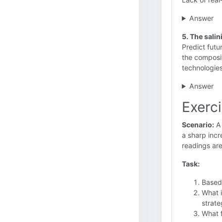
Answer
5. The salin
Predict futu
the composit
technologie
Answer
Exerci
Scenario:
A 
a sharp incr
readings are 
Task:
Based 
What i
strate
What f