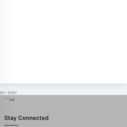
307--10307
---
Stay Connected