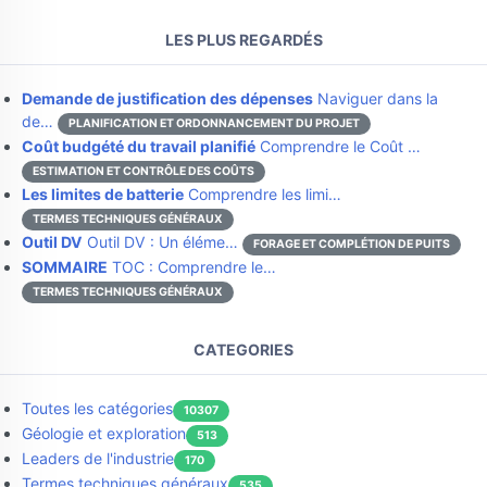
LES PLUS REGARDÉS
Demande de justification des dépenses
Naviguer dans la
de…
PLANIFICATION ET ORDONNANCEMENT DU PROJET
Coût budgété du travail planifié
Comprendre le Coût …
ESTIMATION ET CONTRÔLE DES COÛTS
Les limites de batterie
Comprendre les limi…
TERMES TECHNIQUES GÉNÉRAUX
Outil DV
Outil DV : Un éléme…
FORAGE ET COMPLÉTION DE PUITS
SOMMAIRE
TOC : Comprendre le…
TERMES TECHNIQUES GÉNÉRAUX
CATEGORIES
Toutes les catégories
10307
Géologie et exploration
513
Leaders de l'industrie
170
Termes techniques généraux
535