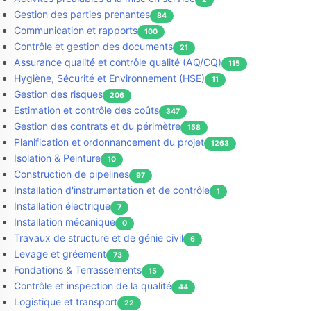
Gestion des parties prenantes
84
Communication et rapports
100
Contrôle et gestion des documents
21
Assurance qualité et contrôle qualité (AQ/CQ)
115
Hygiène, Sécurité et Environnement (HSE)
11
Gestion des risques
206
Estimation et contrôle des coûts
347
Gestion des contrats et du périmètre
158
Planification et ordonnancement du projet
1263
Isolation & Peinture
10
Construction de pipelines
97
Installation d'instrumentation et de contrôle
1
Installation électrique
7
Installation mécanique
0
Travaux de structure et de génie civil
6
Levage et gréement
73
Fondations & Terrassements
15
Contrôle et inspection de la qualité
44
Logistique et transport
22