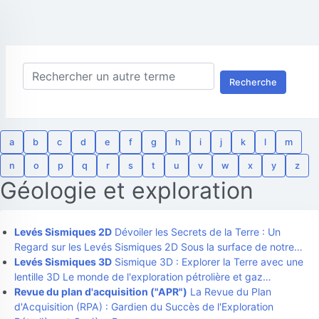
Recherche
a
b
c
d
e
f
g
h
i
j
k
l
m
n
o
p
q
r
s
t
u
v
w
x
y
z
Géologie et exploration
Levés Sismiques 2D
Dévoiler les Secrets de la Terre : Un
Regard sur les Levés Sismiques 2D Sous la surface de notre…
Levés Sismiques 3D
Sismique 3D : Explorer la Terre avec une
lentille 3D Le monde de l'exploration pétrolière et gaz…
Revue du plan d'acquisition ("APR")
La Revue du Plan
d'Acquisition (RPA) : Gardien du Succès de l'Exploration