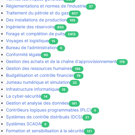
Réglementations et normes de l'industrie
37
Traitement du pétrole et du gaz
657
Des installations de production
105
Ingénierie des réservoirs
850
Forage et complétion de puits
2412
Voyages et logistique
15
Bureau de l'administration
0
Conformité légale
90
Gestion des achats et de la chaîne d'approvisionnement
176
Gestion des ressources humaines
186
Budgétisation et contrôle financier
79
Jumeau numérique et simulation
32
Infrastructure informatique
16
La cyber-sécurité
14
Gestion et analyse des données
161
Contrôleurs logiques programmables (PLC)
5
Systèmes de contrôle distribués (DCS)
21
Systèmes SCADA
0
Formation et sensibilisation à la sécurité
121