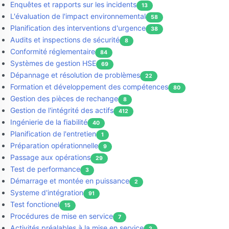
Enquêtes et rapports sur les incidents
13
L'évaluation de l'impact environnemental
58
Planification des interventions d'urgence
38
Audits et inspections de sécurité
8
Conformité réglementaire
84
Systèmes de gestion HSE
69
Dépannage et résolution de problèmes
22
Formation et développement des compétences
80
Gestion des pièces de rechange
8
Gestion de l'intégrité des actifs
412
Ingénierie de la fiabilité
40
Planification de l'entretien
1
Préparation opérationnelle
9
Passage aux opérations
29
Test de performance
3
Démarrage et montée en puissance
2
Systeme d'intégration
91
Test fonctionel
15
Procédures de mise en service
7
Activités préalables à la mise en service
2