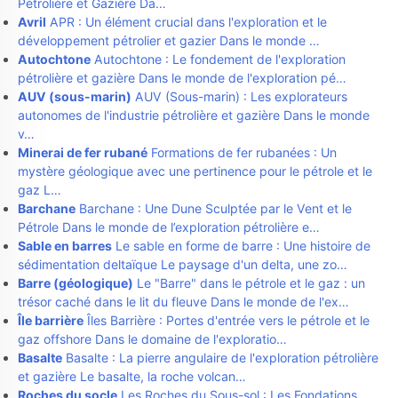
Pétrolière et Gazière Da…
Avril
APR : Un élément crucial dans l'exploration et le
développement pétrolier et gazier Dans le monde …
Autochtone
Autochtone : Le fondement de l'exploration
pétrolière et gazière Dans le monde de l'exploration pé…
AUV (sous-marin)
AUV (Sous-marin) : Les explorateurs
autonomes de l'industrie pétrolière et gazière Dans le monde
v…
Minerai de fer rubané
Formations de fer rubanées : Un
mystère géologique avec une pertinence pour le pétrole et le
gaz L…
Barchane
Barchane : Une Dune Sculptée par le Vent et le
Pétrole Dans le monde de l’exploration pétrolière e…
Sable en barres
Le sable en forme de barre : Une histoire de
sédimentation deltaïque Le paysage d'un delta, une zo…
Barre (géologique)
Le "Barre" dans le pétrole et le gaz : un
trésor caché dans le lit du fleuve Dans le monde de l'ex…
Île barrière
Îles Barrière : Portes d'entrée vers le pétrole et le
gaz offshore Dans le domaine de l'exploratio…
Basalte
Basalte : La pierre angulaire de l'exploration pétrolière
et gazière Le basalte, la roche volcan…
Roches du socle
Les Roches du Sous-sol : Les Fondations