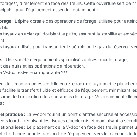
forage**, directement en face des treuils. Cette ouverture sert de **
ncipal** pour l'équipement essentiel, notamment :
orage :
L'épine dorsale des opérations de forage, utilisée pour atteind
ible.
 tuyaux en acier qui doublent le puits, assurant la stabilité et empê
nt.
 tuyaux utilisés pour transporter le pétrole ou le gaz du réservoir ver
s :
Une variété d'équipements spécialisés utilisés pour le forage,
 des puits et les opérations de réparation.
a V-door est-elle si importante ?**
rt de **connexion essentielle entre le rack de tuyaux et le plancher 
e facilite le transfert fluide et efficace de l'équipement, minimisant l
ssurant le flux continu des opérations de forage. Voici comment elle c
s :
et pratique :
La V-door fournit un point d'entrée sécurisé et accessi
nts lourds, réduisant les risques d'accidents et maximisant la sécuri
ationalisée :
Le placement de la V-door en face des treuils permet 
t et efficace pour le transport de l'équipement vers le plancher de f