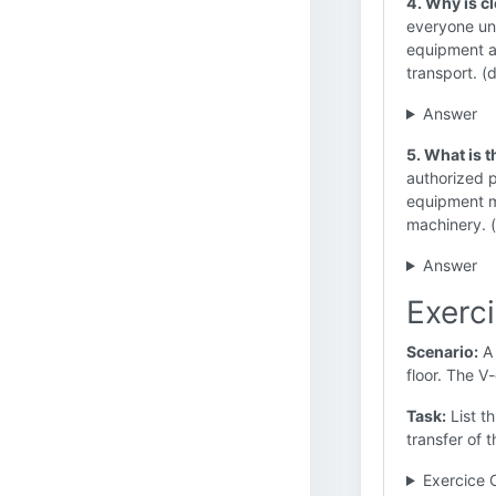
4. Why is c
everyone un
equipment an
transport. (d
Answer
5. What is 
authorized p
equipment m
machinery. (
Answer
Exerc
Scenario:
A 
floor. The V
Task:
List th
transfer of 
Exercice 