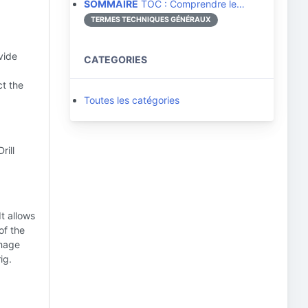
SOMMAIRE
TOC : Comprendre le…
TERMES TECHNIQUES GÉNÉRAUX
vide
CATEGORIES
ct the
Toutes les catégories
rill
It allows
of the
amage
ig.