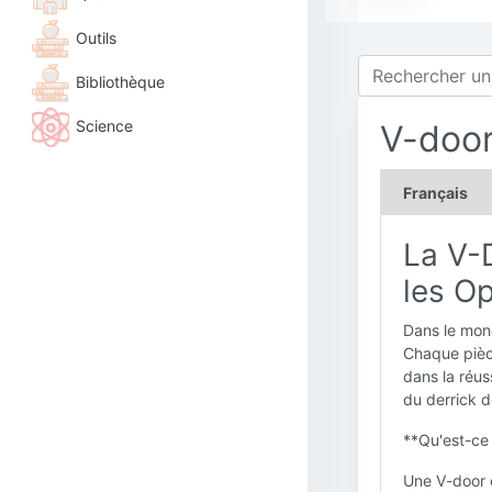
Outils
Bibliothèque
Science
V-doo
Français
La V-D
les O
Dans le mond
Chaque pièc
dans la réus
du derrick 
**Qu'est-ce
Une V-door e