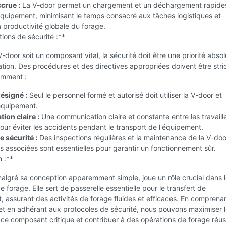
ccrue :
La V-door permet un chargement et un déchargement rapide
'équipement, minimisant le temps consacré aux tâches logistiques et
a productivité globale du forage.
ions de sécurité :**
V-door soit un composant vital, la sécurité doit être une priorité absol
sation. Des procédures et des directives appropriées doivent être str
amment :
ésigné :
Seul le personnel formé et autorisé doit utiliser la V-door et
'équipement.
on claire :
Une communication claire et constante entre les travaill
pour éviter les accidents pendant le transport de l'équipement.
 sécurité :
Des inspections régulières et la maintenance de la V-doo
 associées sont essentielles pour garantir un fonctionnement sûr.
 :**
algré sa conception apparemment simple, joue un rôle crucial dans 
e forage. Elle sert de passerelle essentielle pour le transfert de
, assurant des activités de forage fluides et efficaces. En comprena
et en adhérant aux protocoles de sécurité, nous pouvons maximiser 
 ce composant critique et contribuer à des opérations de forage réus