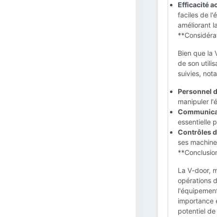
Efficacité a
faciles de l
améliorant l
**Considérat
Bien que la 
de son utili
suivies, not
Personnel d
manipuler l
Communicati
essentielle 
Contrôles de
ses machines
**Conclusion
La V-door, m
opérations d
l'équipement
importance 
potentiel de