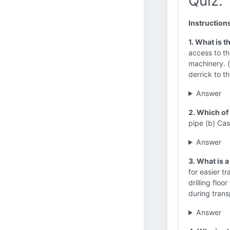
Quiz:
Instruction
1. What is t
access to th
machinery. (
derrick to t
Answer
2. Which of
pipe (b) Ca
Answer
3. What is 
for easier t
drilling flo
during trans
Answer