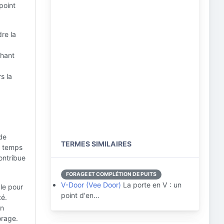
point
re la
chant
s la
de
TERMES SIMILAIRES
es temps
ontribue
FORAGE ET COMPLÉTION DE PUITS
V-Door (Vee Door)
La porte en V : un
ble pour
point d'en…
té.
un
orage.