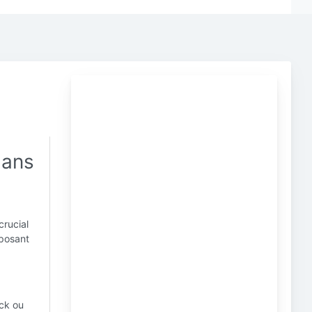
dans
rucial
mposant
ick ou