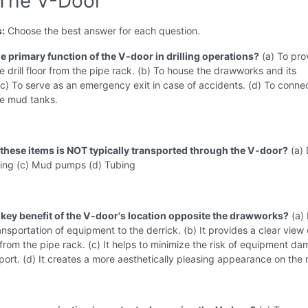
 The V-Door
s:
Choose the best answer for each question.
he primary function of the V-door in drilling operations?
(a) To pro
e drill floor from the pipe rack. (b) To house the drawworks and its
c) To serve as an emergency exit in case of accidents. (d) To conne
he mud tanks.
 these items is NOT typically transported through the V-door?
(a) D
sing (c) Mud pumps (d) Tubing
a key benefit of the V-door's location opposite the drawworks?
(a) 
ransportation of equipment to the derrick. (b) It provides a clear view 
or from the pipe rack. (c) It helps to minimize the risk of equipment d
port. (d) It creates a more aesthetically pleasing appearance on the r