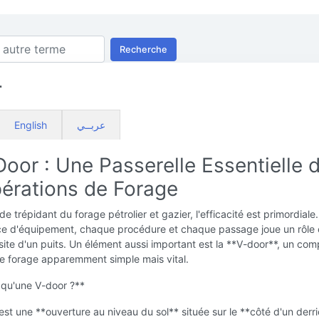
Recherche
r
English
عربــي
oor : Une Passerelle Essentielle 
pérations de Forage
e trépidant du forage pétrolier et gazier, l'efficacité est primordiale.
e d'équipement, chaque procédure et chaque passage joue un rôle c
site d'un puits. Un élément aussi important est la **V-door**, un co
de forage apparemment simple mais vital.
 qu'une V-door ?**
st une **ouverture au niveau du sol** située sur le **côté d'un derr