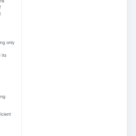
ure
f
t
ing only
 its
ing
icient