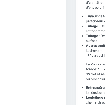
d'un mât de 
d'entrée pri
Tuyaux de f
profondeur c
Tubage :
Des
l'effondreme
Tubage :
Des
surface.
Autres outil
l'achèvement
**Pourquoi l
La V-door se
forage**. Ell
d'arrêt et a
au processu
Entrée sûre 
les équipeme
Logistique r
chemin direc