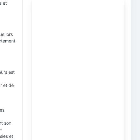
s et
ue lors
ictement
eurs est
r et de
les
nt son
le
sies et