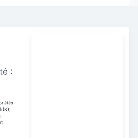
é :
priétés
é (K)
,
e
et