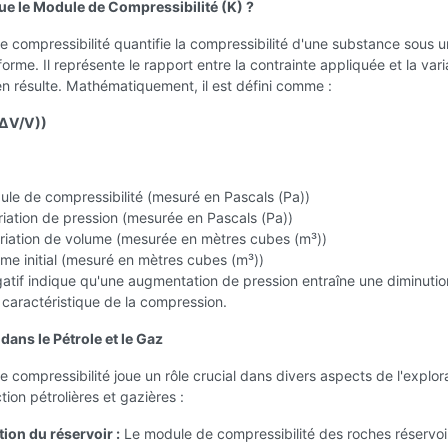
ue le Module de Compressibilité (K) ?
 compressibilité quantifie la compressibilité d'une substance sous 
forme. Il représente le rapport entre la contrainte appliquée et la vari
n résulte. Mathématiquement, il est défini comme :
(ΔV/V))
ule de compressibilité (mesuré en Pascals (Pa))
riation de pression (mesurée en Pascals (Pa))
ariation de volume (mesurée en mètres cubes (m³))
ume initial (mesuré en mètres cubes (m³))
atif indique qu'une augmentation de pression entraîne une diminuti
caractéristique de la compression.
dans le Pétrole et le Gaz
 compressibilité joue un rôle crucial dans divers aspects de l'explora
tion pétrolières et gazières :
ion du réservoir :
Le module de compressibilité des roches réservoi