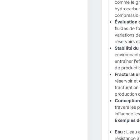
comme le grè
hydrocarbure
compressible
Évaluation d
fluides de f
variations d
réservoirs et
Stabilité du 
environnante
entraîner l'
de producti
Fracturatio
réservoir et
fracturation
production 
Conception 
travers les p
influence le
Exemples de
Eau :
L'eau a
résistance à