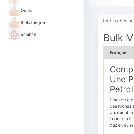
Outils
Bibliothèque
Science
Bulk M
Français
Compr
Une Pr
Pétrol
L'industrie 
des roches e
qui décrit l
concept de m
gazier, et s