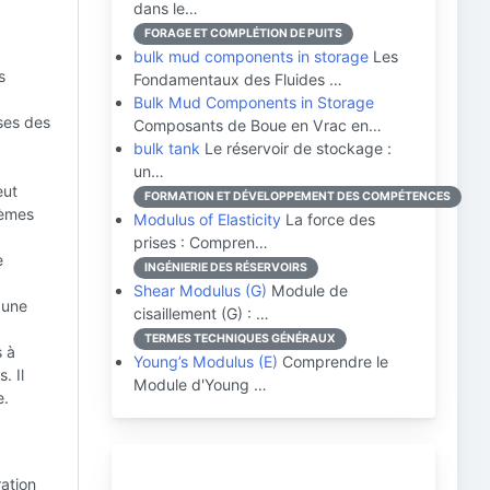
dans le…
FORAGE ET COMPLÉTION DE PUITS
bulk mud components in storage
Les
s
Fondamentaux des Fluides …
Bulk Mud Components in Storage
ises des
Composants de Boue en Vrac en…
bulk tank
Le réservoir de stockage :
un…
eut
FORMATION ET DÉVELOPPEMENT DES COMPÉTENCES
lèmes
Modulus of Elasticity
La force des
prises : Compren…
e
INGÉNIERIE DES RÉSERVOIRS
Shear Modulus (G)
Module de
 une
cisaillement (G) : …
TERMES TECHNIQUES GÉNÉRAUX
s à
Young’s Modulus (E)
Comprendre le
. Il
Module d'Young …
e.
ration