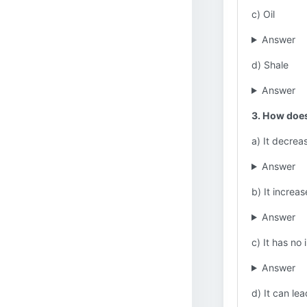
c) Oil
Answer
d) Shale
Answer
3. How does
a) It decrea
Answer
b) It increa
Answer
c) It has no
Answer
d) It can le