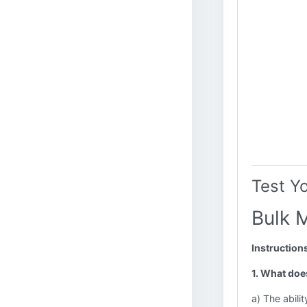
Test Y
Bulk 
Instruction
1. What doe
a) The abili