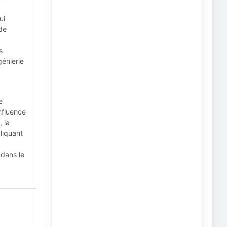
ui
 de
s
génierie
e
influence
, la
liquant
 dans le