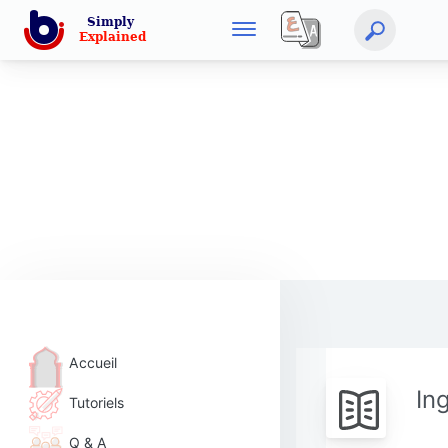
Accueil
In
Tutoriels
Q & A