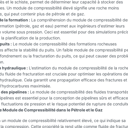
s et le schiste, permet de déterminer leur capacité à stocker des
s. Un module de compressibilité élevé signifie une roche moins
, qui peut contenir plus de pétrole et de gaz.
e la formation :
La compréhension du module de compressibilité de
ormation (pétrole, gaz et eau) permet aux ingénieurs d'estimer leurs
e volume sous pression. Ceci est essentiel pour des simulations préc
 la planification de la production.
puits :
Le module de compressibilité des formations rocheuses
s affecte la stabilité du puits. Un faible module de compressibilité p
effondrement ou la fracturation du puits, ce qui peut causer des prob
on.
n hydraulique :
L'estimation du module de compressibilité de la roch
 du fluide de fracturation est cruciale pour optimiser les opérations de
 hydraulique. Cela garantit une propagation efficace des fractures et
d'hydrocarbures maximisée.
des pipelines :
Le module de compressibilité des fluides transporté
ipelines est essentiel pour la conception de pipelines sûrs et efficaces
s fluctuations de pression et le risque potentiel de rupture de conduit
 Module de Compressibilité dans le Pétrole et le Gaz
 un module de compressibilité relativement élevé, ce qui indique sa
 la compression. Cette propriété la rend utile comme fluide de fractu