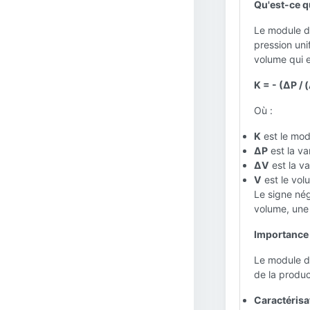
Qu'est-ce q
Le module de
pression uni
volume qui e
K = - (ΔP / 
Où :
K
est le mod
ΔP
est la va
ΔV
est la v
V
est le vol
Le signe nég
volume, une 
Importance 
Le module de
de la produc
Caractérisat