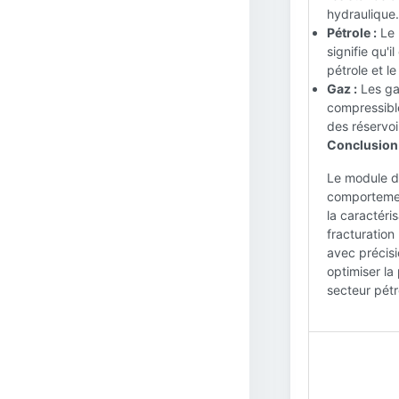
hydraulique.
Pétrole :
Le 
signifie qu'
pétrole et l
Gaz :
Les gaz
compressible
des réservoi
Conclusion
Le module d
comportement
la caractéris
fracturation
avec précisi
optimiser la
secteur pétro