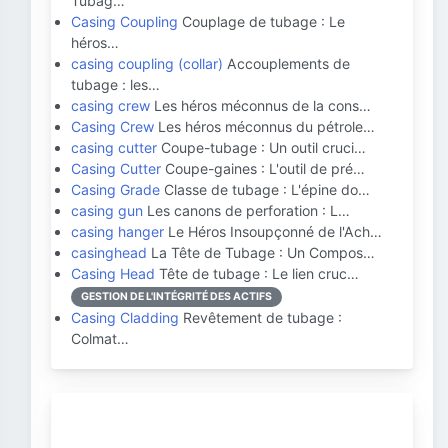
Tubag…
Casing Coupling
Couplage de tubage : Le
héros…
casing coupling (collar)
Accouplements de
tubage : les…
casing crew
Les héros méconnus de la cons…
Casing Crew
Les héros méconnus du pétrole…
casing cutter
Coupe-tubage : Un outil cruci…
Casing Cutter
Coupe-gaines : L'outil de pré…
Casing Grade
Classe de tubage : L'épine do…
casing gun
Les canons de perforation : L…
casing hanger
Le Héros Insoupçonné de l'Ach…
casinghead
La Tête de Tubage : Un Compos…
Casing Head
Tête de tubage : Le lien cruc…
GESTION DE L'INTÉGRITÉ DES ACTIFS
Casing Cladding
Revêtement de tubage :
Colmat…