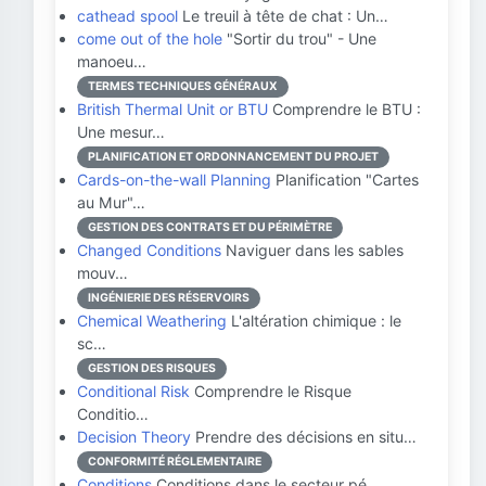
cathead spool
Le treuil à tête de chat : Un…
come out of the hole
"Sortir du trou" - Une
manoeu…
TERMES TECHNIQUES GÉNÉRAUX
British Thermal Unit or BTU
Comprendre le BTU :
Une mesur…
PLANIFICATION ET ORDONNANCEMENT DU PROJET
Cards-on-the-wall Planning
Planification "Cartes
au Mur"…
GESTION DES CONTRATS ET DU PÉRIMÈTRE
Changed Conditions
Naviguer dans les sables
mouv…
INGÉNIERIE DES RÉSERVOIRS
Chemical Weathering
L'altération chimique : le
sc…
GESTION DES RISQUES
Conditional Risk
Comprendre le Risque
Conditio…
Decision Theory
Prendre des décisions en situ…
CONFORMITÉ RÉGLEMENTAIRE
Conditions
Conditions dans le secteur pé…