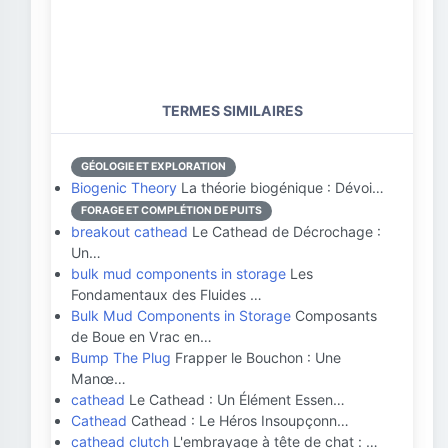
TERMES SIMILAIRES
GÉOLOGIE ET EXPLORATION
Biogenic Theory
La théorie biogénique : Dévoi…
FORAGE ET COMPLÉTION DE PUITS
breakout cathead
Le Cathead de Décrochage :
Un…
bulk mud components in storage
Les
Fondamentaux des Fluides …
Bulk Mud Components in Storage
Composants
de Boue en Vrac en…
Bump The Plug
Frapper le Bouchon : Une
Manœ…
cathead
Le Cathead : Un Élément Essen…
Cathead
Cathead : Le Héros Insoupçonn…
cathead clutch
L'embrayage à tête de chat : …