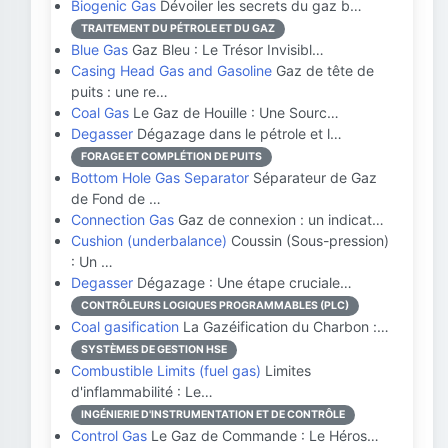
Biogenic Gas
Dévoiler les secrets du gaz b…
TRAITEMENT DU PÉTROLE ET DU GAZ
Blue Gas
Gaz Bleu : Le Trésor Invisibl…
Casing Head Gas and Gasoline
Gaz de tête de
puits : une re…
Coal Gas
Le Gaz de Houille : Une Sourc…
Degasser
Dégazage dans le pétrole et l…
FORAGE ET COMPLÉTION DE PUITS
Bottom Hole Gas Separator
Séparateur de Gaz
de Fond de …
Connection Gas
Gaz de connexion : un indicat…
Cushion (underbalance)
Coussin (Sous-pression)
: Un …
Degasser
Dégazage : Une étape cruciale…
CONTRÔLEURS LOGIQUES PROGRAMMABLES (PLC)
Coal gasification
La Gazéification du Charbon :…
SYSTÈMES DE GESTION HSE
Combustible Limits (fuel gas)
Limites
d'inflammabilité : Le…
INGÉNIERIE D'INSTRUMENTATION ET DE CONTRÔLE
Control Gas
Le Gaz de Commande : Le Héros…