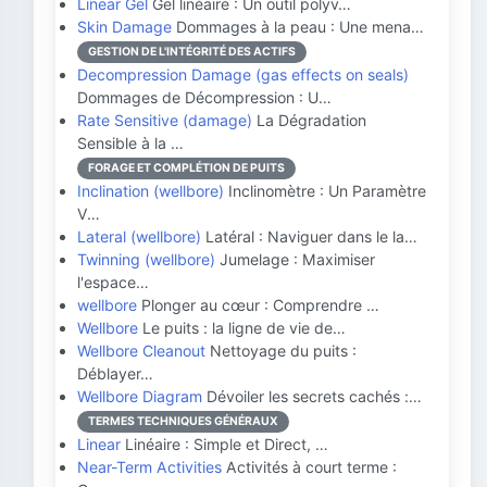
Linear Gel
Gel linéaire : Un outil polyv…
Skin Damage
Dommages à la peau : Une mena…
GESTION DE L'INTÉGRITÉ DES ACTIFS
Decompression Damage (gas effects on seals)
Dommages de Décompression : U…
Rate Sensitive (damage)
La Dégradation
Sensible à la …
FORAGE ET COMPLÉTION DE PUITS
Inclination (wellbore)
Inclinomètre : Un Paramètre
V…
Lateral (wellbore)
Latéral : Naviguer dans le la…
Twinning (wellbore)
Jumelage : Maximiser
l'espace…
wellbore
Plonger au cœur : Comprendre …
Wellbore
Le puits : la ligne de vie de…
Wellbore Cleanout
Nettoyage du puits :
Déblayer…
Wellbore Diagram
Dévoiler les secrets cachés :…
TERMES TECHNIQUES GÉNÉRAUX
Linear
Linéaire : Simple et Direct, …
Near-Term Activities
Activités à court terme :