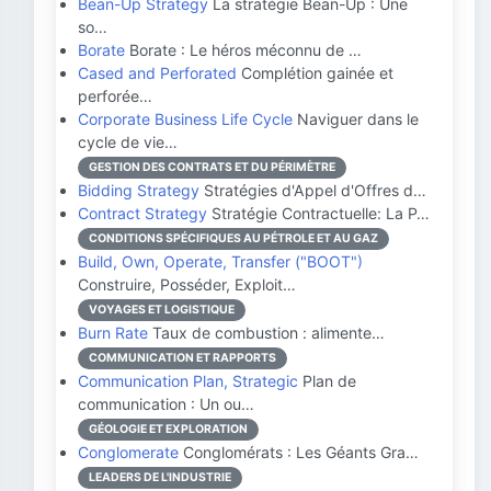
Bean-Up Strategy
La stratégie Bean-Up : Une
so…
Borate
Borate : Le héros méconnu de …
Cased and Perforated
Complétion gainée et
perforée…
Corporate Business Life Cycle
Naviguer dans le
cycle de vie…
GESTION DES CONTRATS ET DU PÉRIMÈTRE
Bidding Strategy
Stratégies d'Appel d'Offres d…
Contract Strategy
Stratégie Contractuelle: La P…
CONDITIONS SPÉCIFIQUES AU PÉTROLE ET AU GAZ
Build, Own, Operate, Transfer ("BOOT")
Construire, Posséder, Exploit…
VOYAGES ET LOGISTIQUE
Burn Rate
Taux de combustion : alimente…
COMMUNICATION ET RAPPORTS
Communication Plan, Strategic
Plan de
communication : Un ou…
GÉOLOGIE ET EXPLORATION
Conglomerate
Conglomérats : Les Géants Gra…
LEADERS DE L'INDUSTRIE