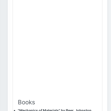
Books
"Mechanics of Materials" by Beer, Johnston,