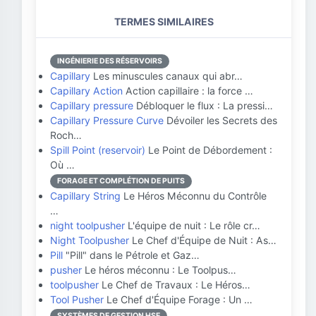
TERMES SIMILAIRES
INGÉNIERIE DES RÉSERVOIRS
Capillary
Les minuscules canaux qui abr…
Capillary Action
Action capillaire : la force …
Capillary pressure
Débloquer le flux : La pressi…
Capillary Pressure Curve
Dévoiler les Secrets des
Roch…
Spill Point (reservoir)
Le Point de Débordement :
Où …
FORAGE ET COMPLÉTION DE PUITS
Capillary String
Le Héros Méconnu du Contrôle
…
night toolpusher
L'équipe de nuit : Le rôle cr…
Night Toolpusher
Le Chef d'Équipe de Nuit : As…
Pill
"Pill" dans le Pétrole et Gaz…
pusher
Le héros méconnu : Le Toolpus…
toolpusher
Le Chef de Travaux : Le Héros…
Tool Pusher
Le Chef d'Équipe Forage : Un …
SYSTÈMES DE GESTION HSE