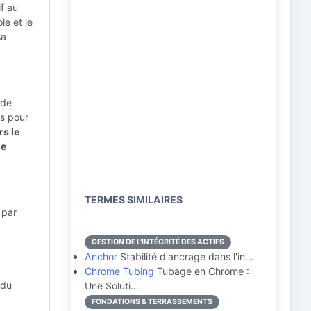
f au
le et le
sa
 de
es pour
rs le
de
TERMES SIMILAIRES
 par
GESTION DE L'INTÉGRITÉ DES ACTIFS
Anchor
Stabilité d'ancrage dans l'in…
Chrome Tubing
Tubage en Chrome :
 du
Une Soluti…
FONDATIONS & TERRASSEMENTS