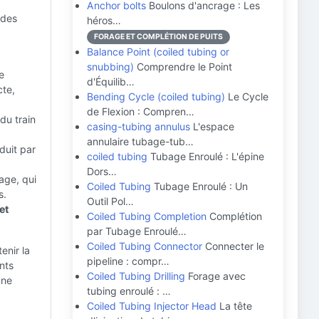
Anchor bolts
Boulons d'ancrage : Les
 des
héros…
FORAGE ET COMPLÉTION DE PUITS
Balance Point (coiled tubing or
snubbing)
Comprendre le Point
e
d'Équilib…
cte,
Bending Cycle (coiled tubing)
Le Cycle
de Flexion : Compren…
du train
casing-tubing annulus
L'espace
annulaire tubage-tub…
duit par
coiled tubing
Tubage Enroulé : L'épine
Dors…
age, qui
Coiled Tubing
Tubage Enroulé : Un
s.
Outil Pol…
et
Coiled Tubing Completion
Complétion
par Tubage Enroulé…
Coiled Tubing Connector
Connecter le
enir la
pipeline : compr…
nts
Coiled Tubing Drilling
Forage avec
une
tubing enroulé : …
Coiled Tubing Injector Head
La tête