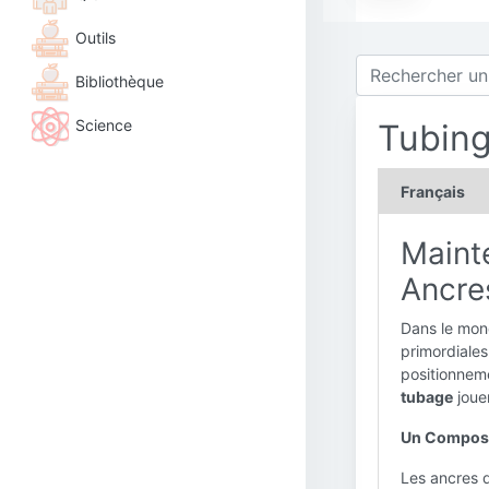
Outils
Bibliothèque
Science
Tubin
Français
Mainte
Ancre
Dans le monde
primordiales
positionneme
tubage
jouen
Un Composan
Les ancres d