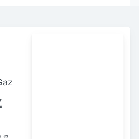
Gaz
on
e
s les