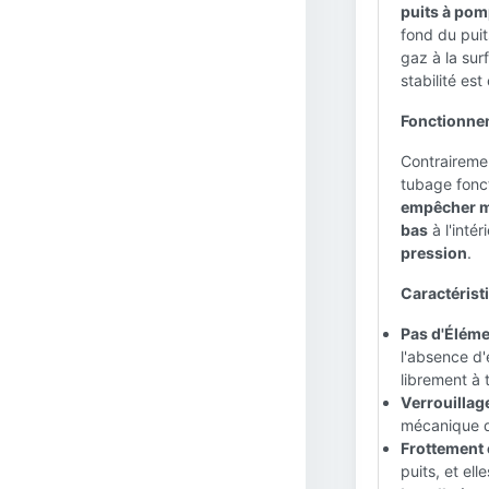
puits à pom
fond du puit
gaz à la sur
stabilité es
Fonctionne
Contrairemen
tubage fon
empêcher mé
bas
à l'inté
pression
.
Caractéristi
Pas d'Éléme
l'absence d'
librement à 
Verrouillag
mécanique q
Frottement 
puits, et e