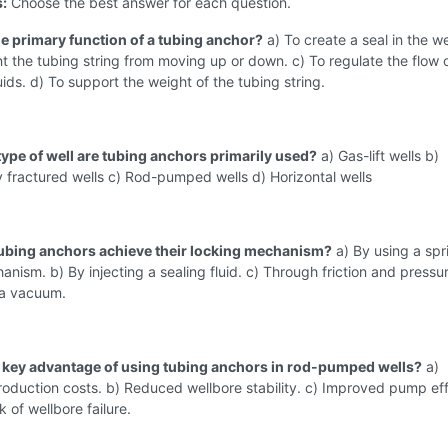
s:
Choose the best answer for each question.
he primary function of a tubing anchor?
a) To create a seal in the we
t the tubing string from moving up or down. c) To regulate the flow 
ids. d) To support the weight of the tubing string.
type of well are tubing anchors primarily used?
a) Gas-lift wells b)
y fractured wells c) Rod-pumped wells d) Horizontal wells
ubing anchors achieve their locking mechanism?
a) By using a spr
nism. b) By injecting a sealing fluid. c) Through friction and pressur
 a vacuum.
a key advantage of using tubing anchors in rod-pumped wells?
a)
oduction costs. b) Reduced wellbore stability. c) Improved pump eff
k of wellbore failure.