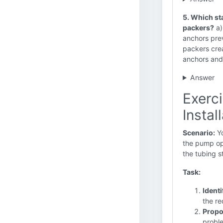
5. Which st
packers?
a)
anchors pre
packers cre
anchors and
Answer
Exerc
Instal
Scenario:
Yo
the pump ope
the tubing s
Task:
Identi
the r
Propo
probl