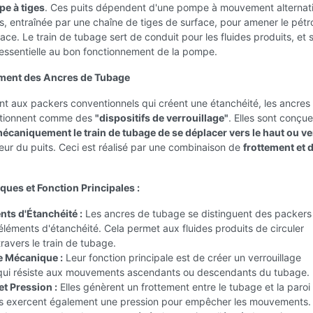
pe à tiges
. Ces puits dépendent d'une pompe à mouvement alternati
s, entraînée par une chaîne de tiges de surface, pour amener le pétro
face. Le train de tubage sert de conduit pour les fluides produits, et 
t essentielle au bon fonctionnement de la pompe.
ment des Ancres de Tubage
t aux packers conventionnels qui créent une étanchéité, les ancres
ctionnent comme des
"dispositifs de verrouillage"
. Elles sont conçu
caniquement le train de tubage de se déplacer vers le haut ou ve
rieur du puits. Ceci est réalisé par une combinaison de
frottement et 
ques et Fonction Principales :
nts d'Étanchéité :
Les ancres de tubage se distinguent des packers
éléments d'étanchéité. Cela permet aux fluides produits de circuler
travers le train de tubage.
e Mécanique :
Leur fonction principale est de créer un verrouillage
ui résiste aux mouvements ascendants ou descendants du tubage.
et Pression :
Elles génèrent un frottement entre le tubage et la paroi
lles exercent également une pression pour empêcher les mouvements.