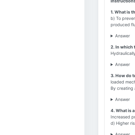
Instruction
1. What is t
b) To preven
produced flu
Answer
2. In which 
Hydraulicall
Answer
3. How do t
loaded mecha
By creating
Answer
4. What is 
Increased pr
d) Higher ris
Answer