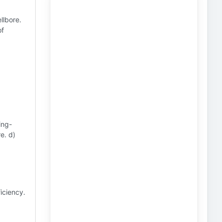
llbore.
of
ing-
e. d)
iciency.