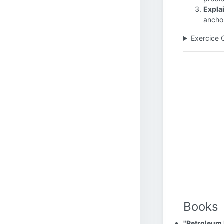
Explai
anchor
Exercice 
Books
"Petroleum 