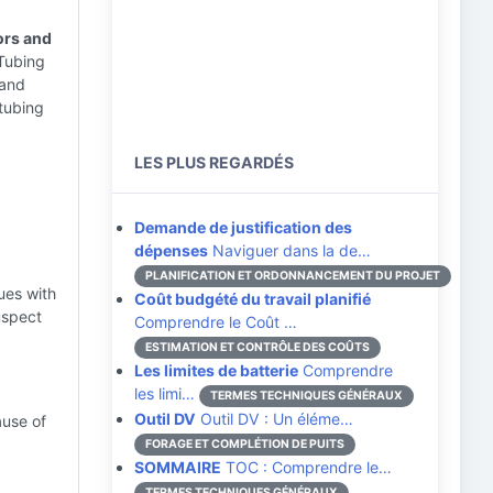
ors and
Tubing
 and
tubing
LES PLUS REGARDÉS
Demande de justification des
dépenses
Naviguer dans la de…
PLANIFICATION ET ORDONNANCEMENT DU PROJET
ues with
Coût budgété du travail planifié
uspect
Comprendre le Coût …
ESTIMATION ET CONTRÔLE DES COÛTS
Les limites de batterie
Comprendre
les limi…
TERMES TECHNIQUES GÉNÉRAUX
Outil DV
Outil DV : Un éléme…
ause of
FORAGE ET COMPLÉTION DE PUITS
SOMMAIRE
TOC : Comprendre le…
TERMES TECHNIQUES GÉNÉRAUX