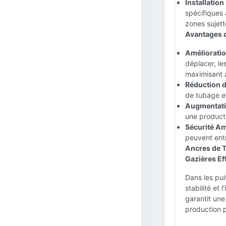
Installation 
spécifiques
zones sujet
Avantages d
Amélioration
déplacer, le
maximisant a
Réduction de
de tubage e
Augmentatio
une producti
Sécurité Am
peuvent entr
Ancres de T
Gazières Ef
Dans les pui
stabilité et
garantit une
production p