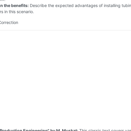
n the benefits:
Describe the expected advantages of installing tubi
s in this scenario.
Correction
Production Engineering" by M. Muskat:
This classic text covers va