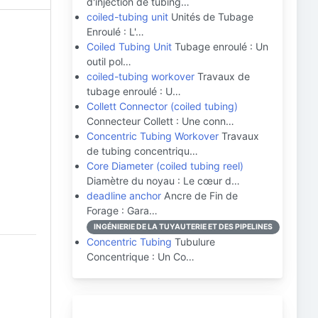
d'injection de tubing…
coiled-tubing unit
Unités de Tubage
Enroulé : L'…
Coiled Tubing Unit
Tubage enroulé : Un
outil pol…
coiled-tubing workover
Travaux de
tubage enroulé : U…
Collett Connector (coiled tubing)
Connecteur Collett : Une conn…
Concentric Tubing Workover
Travaux
de tubing concentriqu…
Core Diameter (coiled tubing reel)
Diamètre du noyau : Le cœur d…
deadline anchor
Ancre de Fin de
Forage : Gara…
INGÉNIERIE DE LA TUYAUTERIE ET DES PIPELINES
Concentric Tubing
Tubulure
Concentrique : Un Co…