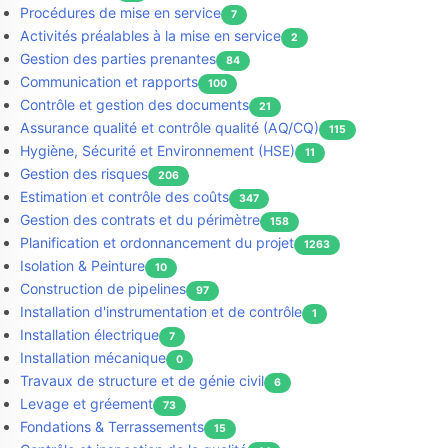
Procédures de mise en service
7
Activités préalables à la mise en service
2
Gestion des parties prenantes
84
Communication et rapports
100
Contrôle et gestion des documents
21
Assurance qualité et contrôle qualité (AQ/CQ)
115
Hygiène, Sécurité et Environnement (HSE)
11
Gestion des risques
206
Estimation et contrôle des coûts
347
Gestion des contrats et du périmètre
158
Planification et ordonnancement du projet
1263
Isolation & Peinture
10
Construction de pipelines
97
Installation d'instrumentation et de contrôle
1
Installation électrique
7
Installation mécanique
0
Travaux de structure et de génie civil
6
Levage et gréement
73
Fondations & Terrassements
15