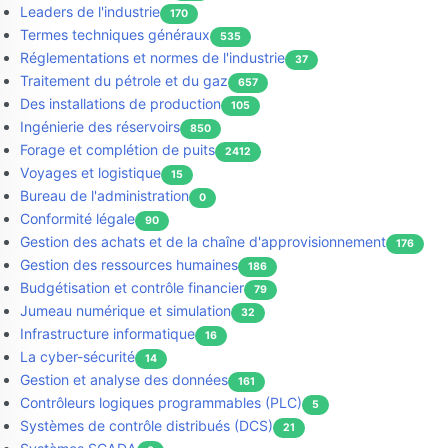
Leaders de l'industrie
170
Termes techniques généraux
535
Réglementations et normes de l'industrie
37
Traitement du pétrole et du gaz
657
Des installations de production
105
Ingénierie des réservoirs
850
Forage et complétion de puits
2412
Voyages et logistique
15
Bureau de l'administration
0
Conformité légale
90
Gestion des achats et de la chaîne d'approvisionnement
176
Gestion des ressources humaines
186
Budgétisation et contrôle financier
79
Jumeau numérique et simulation
32
Infrastructure informatique
16
La cyber-sécurité
14
Gestion et analyse des données
161
Contrôleurs logiques programmables (PLC)
5
Systèmes de contrôle distribués (DCS)
21