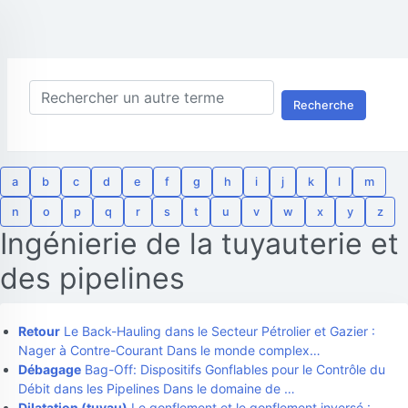
Recherche
a
b
c
d
e
f
g
h
i
j
k
l
m
n
o
p
q
r
s
t
u
v
w
x
y
z
Ingénierie de la tuyauterie et
des pipelines
Retour
Le Back-Hauling dans le Secteur Pétrolier et Gazier :
Nager à Contre-Courant Dans le monde complex…
Débagage
Bag-Off: Dispositifs Gonflables pour le Contrôle du
Débit dans les Pipelines Dans le domaine de …
Dilatation (tuyau)
Le gonflement et le gonflement inversé :