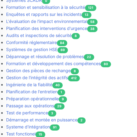
Systèmes SCADA
0
Formation et sensibilisation à la sécurité
121
Enquêtes et rapports sur les incidents
13
L'évaluation de l'impact environnemental
58
Planification des interventions d'urgence
38
Audits et inspections de sécurité
8
Conformité réglementaire
84
Systèmes de gestion HSE
69
Dépannage et résolution de problèmes
22
Formation et développement des compétences
80
Gestion des pièces de rechange
8
Gestion de l'intégrité des actifs
412
Ingénierie de la fiabilité
40
Planification de l'entretien
1
Préparation opérationnelle
9
Passage aux opérations
29
Test de performance
3
Démarrage et montée en puissance
2
Systeme d'intégration
91
Test fonctionel
15