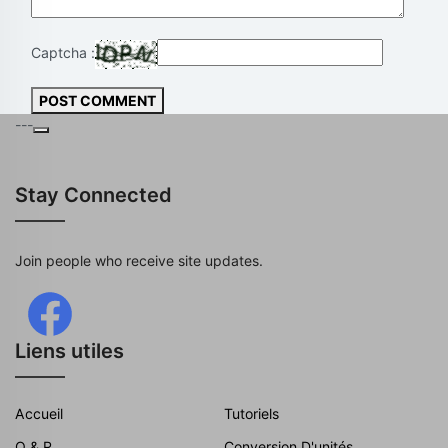
Captcha :
POST COMMENT
---
Stay Connected
Join people who receive site updates.
Liens utiles
Accueil
Tutoriels
Q & R
Conversion D'unités