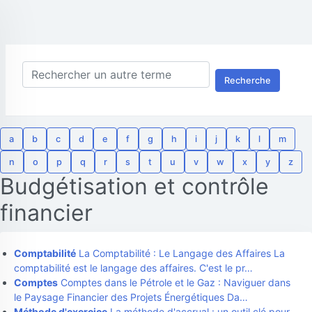
Recherche
a
b
c
d
e
f
g
h
i
j
k
l
m
n
o
p
q
r
s
t
u
v
w
x
y
z
Budgétisation et contrôle
financier
Comptabilité
La Comptabilité : Le Langage des Affaires La
comptabilité est le langage des affaires. C'est le pr…
Comptes
Comptes dans le Pétrole et le Gaz : Naviguer dans
le Paysage Financier des Projets Énergétiques Da…
Méthode d'exercice
La méthode d'accrual : un outil clé pour