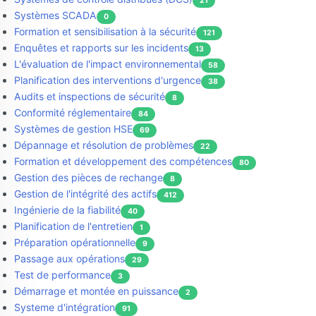
21
Systèmes SCADA
0
Formation et sensibilisation à la sécurité
121
Enquêtes et rapports sur les incidents
13
L'évaluation de l'impact environnemental
58
Planification des interventions d'urgence
38
Audits et inspections de sécurité
8
Conformité réglementaire
84
Systèmes de gestion HSE
69
Dépannage et résolution de problèmes
22
Formation et développement des compétences
80
Gestion des pièces de rechange
8
Gestion de l'intégrité des actifs
412
Ingénierie de la fiabilité
40
Planification de l'entretien
1
Préparation opérationnelle
9
Passage aux opérations
29
Test de performance
3
Démarrage et montée en puissance
2
Systeme d'intégration
91