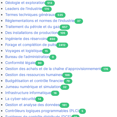
Géologie et exploration
513
Leaders de l'industrie
170
Termes techniques généraux
535
Réglementations et normes de l'industrie
37
Traitement du pétrole et du gaz
657
Des installations de production
105
Ingénierie des réservoirs
850
Forage et complétion de puits
2412
Voyages et logistique
15
Bureau de l'administration
0
Conformité légale
90
Gestion des achats et de la chaîne d'approvisionnement
176
Gestion des ressources humaines
186
Budgétisation et contrôle financier
79
Jumeau numérique et simulation
32
Infrastructure informatique
16
La cyber-sécurité
14
Gestion et analyse des données
161
Contrôleurs logiques programmables (PLC)
5
Systèmes de contrôle distribués (DCS)