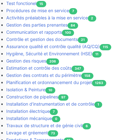
Test fonctionel
15
Procédures de mise en service
7
Activités préalables à la mise en service
2
Gestion des parties prenantes
84
Communication et rapports
100
Contrôle et gestion des documents
21
Assurance qualité et contrôle qualité (AQ/CQ)
115
Hygiène, Sécurité et Environnement (HSE)
11
Gestion des risques
206
Estimation et contrôle des coûts
347
Gestion des contrats et du périmètre
158
Planification et ordonnancement du projet
1263
Isolation & Peinture
10
Construction de pipelines
97
Installation d'instrumentation et de contrôle
1
Installation électrique
7
Installation mécanique
0
Travaux de structure et de génie civil
6
Levage et gréement
73
Fondations & Terrassements