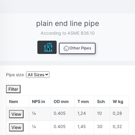
plain end line pipe
According to ASME B36.10
Other Pipes
Pipe size :
Filter
Item
NPS in
OD mm
T mm
Sch
W kg
⅛
0.405
1,24
10
0,28
View
⅛
0.405
1,45
30
0,32
View