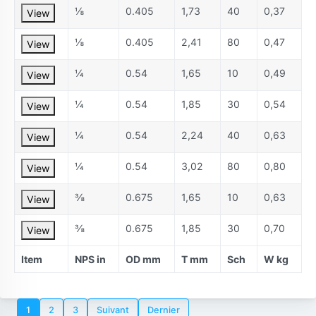
⅛
0.405
1,73
40
0,37
View
⅛
0.405
2,41
80
0,47
View
¼
0.54
1,65
10
0,49
View
¼
0.54
1,85
30
0,54
View
¼
0.54
2,24
40
0,63
View
¼
0.54
3,02
80
0,80
View
⅜
0.675
1,65
10
0,63
View
⅜
0.675
1,85
30
0,70
View
Item
NPS in
OD mm
T mm
Sch
W kg
1
2
3
Suivant
Dernier