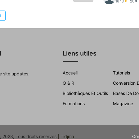
16
13
20
t
d
Liens utiles
Accueil
Tutoriels
e site updates.
Q & R
Conversion D
Bibliothèques Et Outils
Bases De Do
Formations
Magazine
e; 2023, Tous droits réservés
| Tidjma
Co