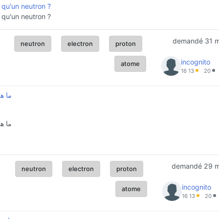
 qu'un neutron ?
 qu'un neutron ?
demandé
31 
neutron
electron
proton
incognito
atome
16
13
20
ما هو
ما هو
demandé
29 
neutron
electron
proton
incognito
atome
16
13
20