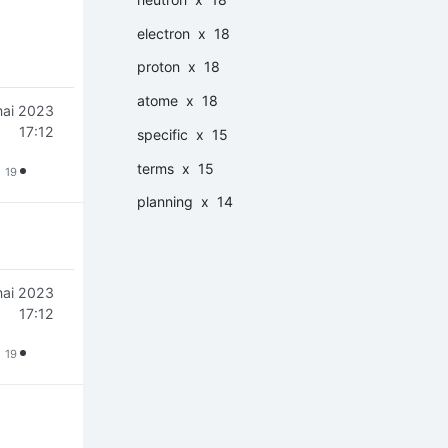
electron
x 18
proton
x 18
atome
x 18
mai 2023
17:12
specific
x 15
terms
x 15
19
planning
x 14
mai 2023
17:12
19