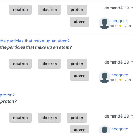
demandé
29 
neutron
electron
proton
incognito
atome
16
13
20
the particles that make up an atom?
the particles that make up an atom?
demandé
29 
neutron
electron
proton
incognito
atome
16
13
20
 proton?
 proton?
demandé
29 
neutron
electron
proton
incognito
atome