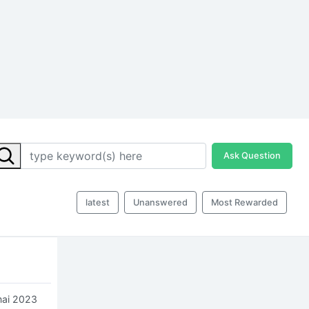
Ask Question
latest
Unanswered
Most Rewarded
mai 2023