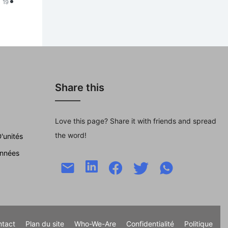
19
Share this
Love this page? Share it with friends and spread
the word!
'unités
nnées
ntact
Plan du site
Who-We-Are
Confidentialité
Politique