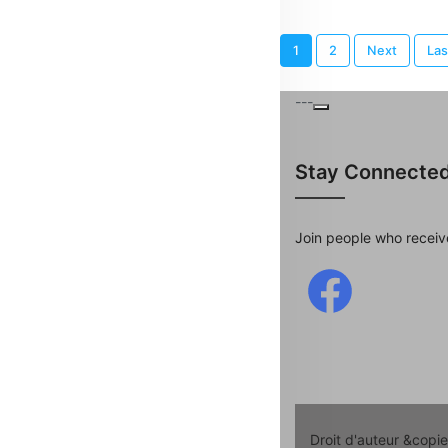
1
2
Next
Las
---
Stay Connecte
Join people who receiv
Droit d'auteur &copi