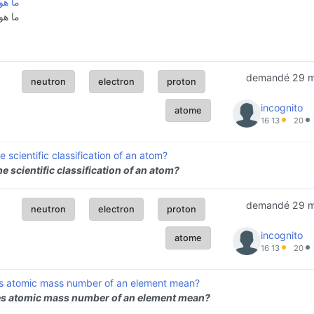
ما هو
ما هو
demandé
29 
neutron
electron
proton
incognito
atome
16
13
20
e scientific classification of an atom?
he scientific classification of an atom?
demandé
29 
neutron
electron
proton
incognito
atome
16
13
20
s atomic mass number of an element mean?
s atomic mass number of an element mean?