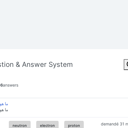
tion & Answer System
16
answers
ما هو
ما هو
demandé
31 
neutron
electron
proton