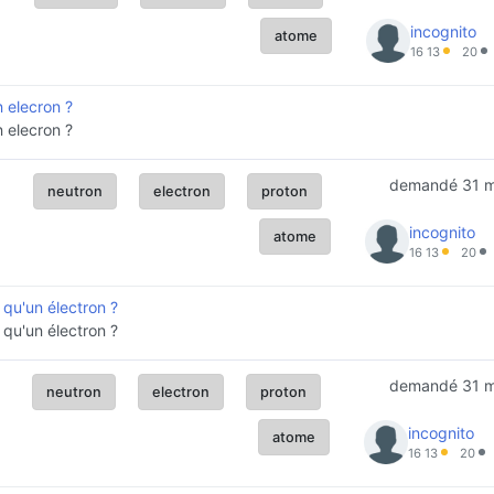
incognito
atome
16
13
20
n elecron ?
n elecron ?
demandé
31 
neutron
electron
proton
incognito
atome
16
13
20
 qu'un électron ?
 qu'un électron ?
demandé
31 
neutron
electron
proton
incognito
atome
16
13
20