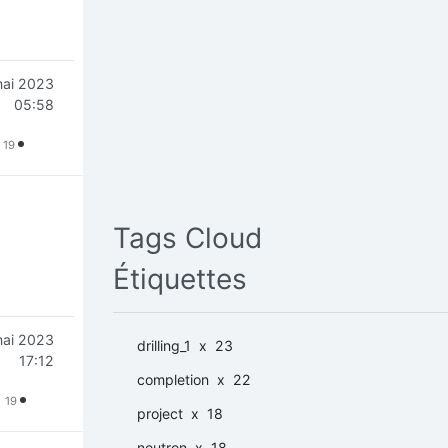
mai 2023
05:58
19
Tags Cloud
Étiquettes
mai 2023
drilling_1
x 23
17:12
completion
x 22
19
project
x 18
neutron
x 18