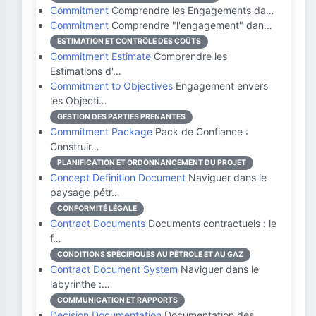
Commitment
Comprendre les Engagements da…
Commitment
Comprendre "l'engagement" dan…
ESTIMATION ET CONTRÔLE DES COÛTS
Commitment Estimate
Comprendre les
Estimations d'…
Commitment to Objectives
Engagement envers
les Objecti…
GESTION DES PARTIES PRENANTES
Commitment Package
Pack de Confiance :
Construir…
PLANIFICATION ET ORDONNANCEMENT DU PROJET
Concept Definition Document
Naviguer dans le
paysage pétr…
CONFORMITÉ LÉGALE
Contract Documents
Documents contractuels : le
f…
CONDITIONS SPÉCIFIQUES AU PÉTROLE ET AU GAZ
Contract Document System
Naviguer dans le
labyrinthe :…
COMMUNICATION ET RAPPORTS
Decision Documentation
Documentation des