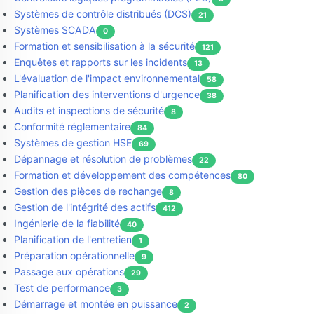
Systèmes de contrôle distribués (DCS)
21
Systèmes SCADA
0
Formation et sensibilisation à la sécurité
121
Enquêtes et rapports sur les incidents
13
L'évaluation de l'impact environnemental
58
Planification des interventions d'urgence
38
Audits et inspections de sécurité
8
Conformité réglementaire
84
Systèmes de gestion HSE
69
Dépannage et résolution de problèmes
22
Formation et développement des compétences
80
Gestion des pièces de rechange
8
Gestion de l'intégrité des actifs
412
Ingénierie de la fiabilité
40
Planification de l'entretien
1
Préparation opérationnelle
9
Passage aux opérations
29
Test de performance
3
Démarrage et montée en puissance
2