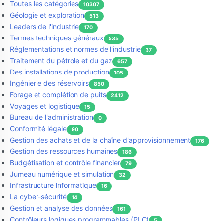
Toutes les catégories
10307
Géologie et exploration
513
Leaders de l'industrie
170
Termes techniques généraux
535
Réglementations et normes de l'industrie
37
Traitement du pétrole et du gaz
657
Des installations de production
105
Ingénierie des réservoirs
850
Forage et complétion de puits
2412
Voyages et logistique
15
Bureau de l'administration
0
Conformité légale
90
Gestion des achats et de la chaîne d'approvisionnement
176
Gestion des ressources humaines
186
Budgétisation et contrôle financier
79
Jumeau numérique et simulation
32
Infrastructure informatique
16
La cyber-sécurité
14
Gestion et analyse des données
161
Contrôleurs logiques programmables (PLC)
5