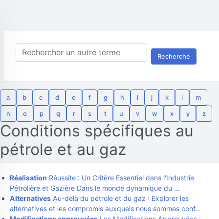
Recherche
a
b
c
d
e
f
g
h
i
j
k
l
m
n
o
p
q
r
s
t
u
v
w
x
y
z
Conditions spécifiques au
pétrole et au gaz
Réalisation
Réussite : Un Critère Essentiel dans l'Industrie
Pétrolière et Gazière Dans le monde dynamique du …
Alternatives
Au-delà du pétrole et du gaz : Explorer les
alternatives et les compromis auxquels nous sommes conf…
Modifications approuvées
Les Modifications Approuvées :