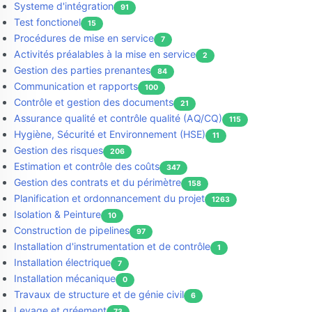
Systeme d'intégration
91
Test fonctionel
15
Procédures de mise en service
7
Activités préalables à la mise en service
2
Gestion des parties prenantes
84
Communication et rapports
100
Contrôle et gestion des documents
21
Assurance qualité et contrôle qualité (AQ/CQ)
115
Hygiène, Sécurité et Environnement (HSE)
11
Gestion des risques
206
Estimation et contrôle des coûts
347
Gestion des contrats et du périmètre
158
Planification et ordonnancement du projet
1263
Isolation & Peinture
10
Construction de pipelines
97
Installation d'instrumentation et de contrôle
1
Installation électrique
7
Installation mécanique
0
Travaux de structure et de génie civil
6
Levage et gréement
73