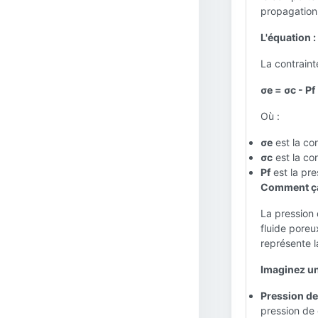
propagation 
L'équation :
La contrainte
σe = σc - Pf
Où :
σe
est la con
σc
est la co
Pf
est la pre
Comment ça
La pression 
fluide poreu
représente l
Imaginez un
Pression de
pression de 