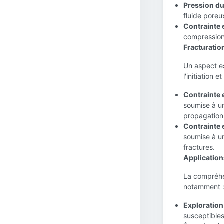
Pression du 
fluide poreu
Contrainte e
compression 
Fracturation
Un aspect es
l'initiation 
Contrainte e
soumise à un
propagation 
Contrainte e
soumise à un
fractures.
Application
La compréhen
notamment 
Exploration 
susceptibles