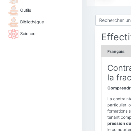
Outils
Bibliothèque
Science
Effect
Français
Contra
la fra
Comprendre 
La contrain
particulier 
formations s
tenant comp
pression du
le comportem