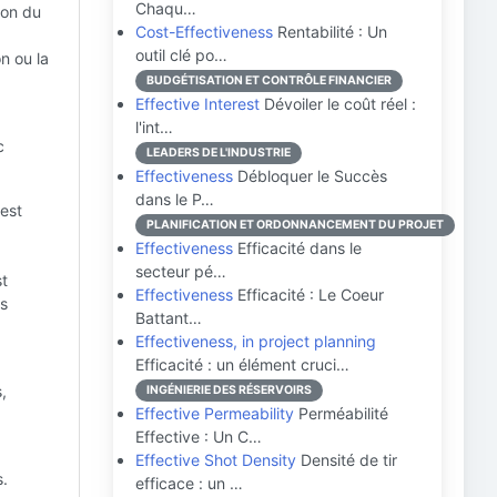
Chaqu…
ion du
Cost-Effectiveness
Rentabilité : Un
outil clé po…
n ou la
BUDGÉTISATION ET CONTRÔLE FINANCIER
Effective Interest
Dévoiler le coût réel :
l'int…
c
LEADERS DE L'INDUSTRIE
Effectiveness
Débloquer le Succès
dans le P…
 est
PLANIFICATION ET ORDONNANCEMENT DU PROJET
Effectiveness
Efficacité dans le
secteur pé…
st
Effectiveness
Efficacité : Le Coeur
es
Battant…
Effectiveness, in project planning
Efficacité : un élément cruci…
,
INGÉNIERIE DES RÉSERVOIRS
Effective Permeability
Perméabilité
Effective : Un C…
Effective Shot Density
Densité de tir
s.
efficace : un …