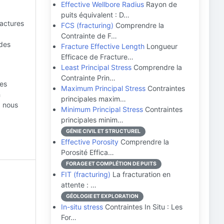
Effective Wellbore Radius
Rayon de
puits équivalent : D…
ractures
FCS (fracturing)
Comprendre la
Contrainte de F…
 des
Fracture Effective Length
Longueur
Efficace de Fracture…
Least Principal Stress
Comprendre la
Contrainte Prin…
des
Maximum Principal Stress
Contraintes
n
principales maxim…
, nous
Minimum Principal Stress
Contraintes
principales minim…
GÉNIE CIVIL ET STRUCTUREL
Effective Porosity
Comprendre la
Porosité Effica…
FORAGE ET COMPLÉTION DE PUITS
FIT (fracturing)
La fracturation en
attente : …
GÉOLOGIE ET EXPLORATION
In-situ stress
Contraintes In Situ : Les
For…