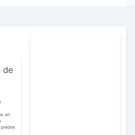
e de
n
e, en
a
 prédire