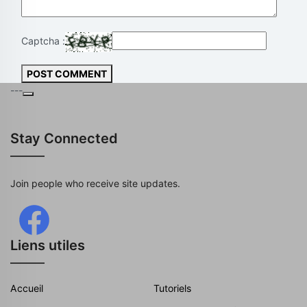
Captcha :
POST COMMENT
---
Stay Connected
Join people who receive site updates.
Liens utiles
Accueil
Tutoriels