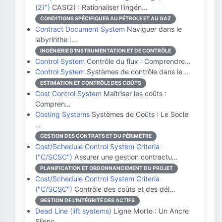
(2)")
CAS(2) : Rationaliser l'ingén…
CONDITIONS SPÉCIFIQUES AU PÉTROLE ET AU GAZ
Contract Document System
Naviguer dans le
labyrinthe :…
INGÉNIERIE D'INSTRUMENTATION ET DE CONTRÔLE
Control System
Contrôle du flux : Comprendre…
Control System
Systèmes de contrôle dans le …
ESTIMATION ET CONTRÔLE DES COÛTS
Cost Control System
Maîtriser les coûts :
Compren…
Costing Systems
Systèmes de Coûts : Le Socle
…
GESTION DES CONTRATS ET DU PÉRIMÈTRE
Cost/Schedule Control System Criteria
("C/SCSC")
Assurer une gestion contractu…
PLANIFICATION ET ORDONNANCEMENT DU PROJET
Cost/Schedule Control System Criteria
("C/SCSC")
Contrôle des coûts et des dél…
GESTION DE L'INTÉGRITÉ DES ACTIFS
Dead Line (lift systems)
Ligne Morte : Un Ancre
Silenc…