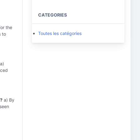
CATEGORIES
for the
Toutes les catégories
s to
a)
uced
s?
a) By
eseen