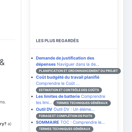
LES PLUS REGARDÉS
Demande de justification des
 &
dépenses
Naviguer dans la de…
PLANIFICATION ET ORDONNANCEMENT DU PROJET
Coût budgété du travail planifié
Comprendre le Coût …
ESTIMATION ET CONTRÔLE DES COÛTS
Les limites de batterie
Comprendre
rms.
les limi…
TERMES TECHNIQUES GÉNÉRAUX
Outil DV
Outil DV : Un éléme…
FORAGE ET COMPLÉTION DE PUITS
SOMMAIRE
TOC : Comprendre le…
try?
a)
TERMES TECHNIQUES GÉNÉRAUX