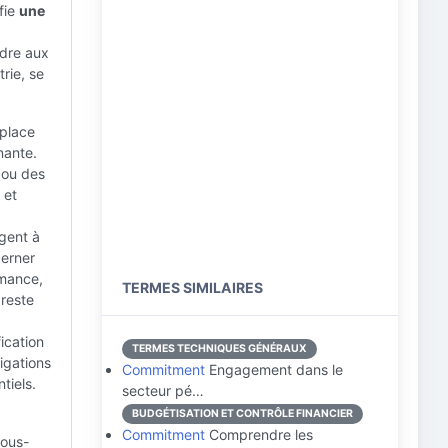
fie
une
ndre aux
rie, se
 place
nante.
 ou des
 et
agent à
cerner
rmance,
TERMES SIMILAIRES
 reste
ication
TERMES TECHNIQUES GÉNÉRAUX
ligations
Commitment
Engagement dans le
tiels.
secteur pé…
BUDGÉTISATION ET CONTRÔLE FINANCIER
Commitment
Comprendre les
sous-