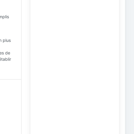
mplis
n plus
ues de
tablir