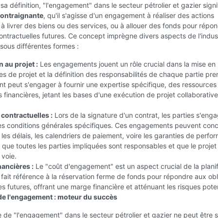
a définition, "l'engagement" dans le secteur pétrolier et gazier signi
contraignante
, qu'il s'agisse d'un engagement à réaliser des actions
 à livrer des biens ou des services, ou à allouer des fonds pour répo
ntractuelles futures. Ce concept imprègne divers aspects de l'indust
sous différentes formes :
n au projet :
Les engagements jouent un rôle crucial dans la mise en
es de projet et la définition des responsabilités de chaque partie pre
nt peut s'engager à fournir une expertise spécifique, des ressources
s financières, jetant les bases d'une exécution de projet collaborative
contractuelles :
Lors de la signature d'un contrat, les parties s'eng
es conditions générales spécifiques. Ces engagements peuvent con
s, les délais, les calendriers de paiement, voire les garanties de perfo
 que toutes les parties impliquées sont responsables et que le projet
 voie.
nancières :
Le "coût d'engagement" est un aspect crucial de la planif
Il fait référence à la réservation ferme de fonds pour répondre aux ob
es futures, offrant une marge financière et atténuant les risques poten
de l'engagement : moteur du succès
 de "l'engagement" dans le secteur pétrolier et gazier ne peut être 