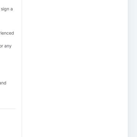
 sign a
rienced
or any
 and