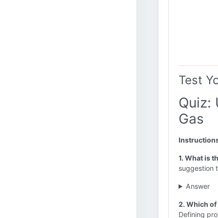
Test Y
Quiz:
Gas
Instruction
1. What is 
suggestion to
Answer
2. Which of
Defining pro