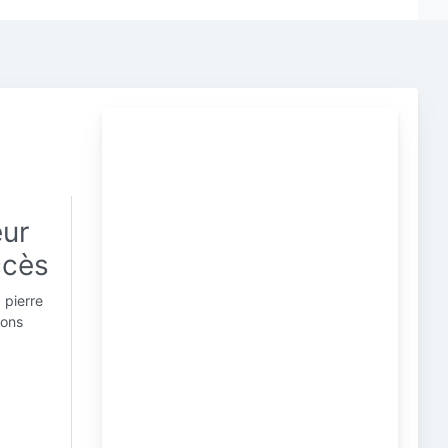
eur
ccès
 pierre
ions