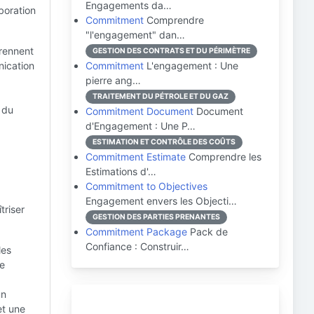
Engagements da…
aboration
Commitment
Comprendre
"l'engagement" dan…
rennent
GESTION DES CONTRATS ET DU PÉRIMÈTRE
nication
Commitment
L'engagement : Une
pierre ang…
TRAITEMENT DU PÉTROLE ET DU GAZ
 du
Commitment Document
Document
d'Engagement : Une P…
ESTIMATION ET CONTRÔLE DES COÛTS
Commitment Estimate
Comprendre les
Estimations d'…
Commitment to Objectives
Engagement envers les Objecti…
triser
GESTION DES PARTIES PRENANTES
Commitment Package
Pack de
Confiance : Construir…
les
ne
un
et une