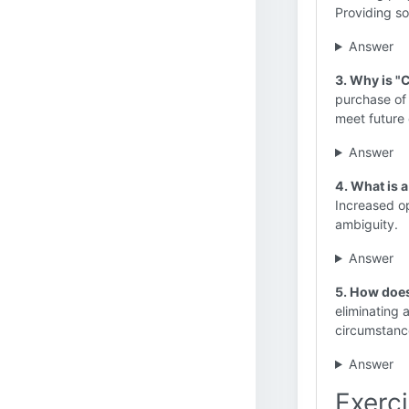
Providing so
Answer
3. Why is "
purchase of l
meet future 
Answer
4. What is a
Increased o
ambiguity.
Answer
5. How does
eliminating 
circumstanc
Answer
Exerci