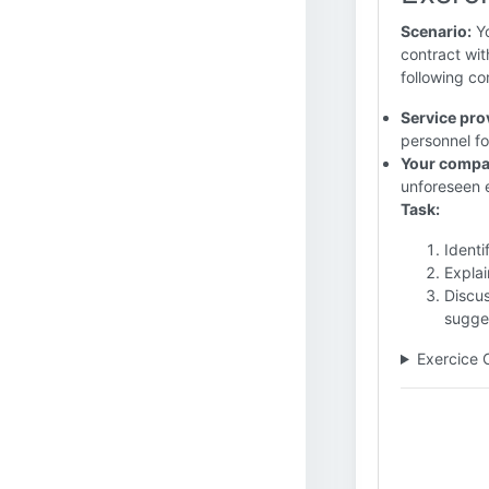
Scenario:
Yo
contract wit
following c
Service pro
personnel fo
Your compa
unforeseen 
Task:
Identi
Explai
Discu
sugges
Exercice 