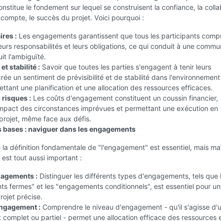
constitue le fondement sur lequel se construisent la confiance, la coll
e compte, le succès du projet. Voici pourquoi :
ires :
Les engagements garantissent que tous les participants comp
 leurs responsabilités et leurs obligations, ce qui conduit à une commu
uit l'ambiguïté.
et stabilité :
Savoir que toutes les parties s'engagent à tenir leurs
ée un sentiment de prévisibilité et de stabilité dans l'environnement
ettant une planification et une allocation des ressources efficaces.
 risques :
Les coûts d'engagement constituent un coussin financier,
'impact des circonstances imprévues et permettant une exécution en
projet, même face aux défis.
 bases : naviguer dans les engagements
a définition fondamentale de "l'engagement" est essentiel, mais maî
est tout aussi important :
gagements :
Distinguer les différents types d'engagements, tels que 
s fermes" et les "engagements conditionnels", est essentiel pour u
rojet précise.
engagement :
Comprendre le niveau d'engagement - qu'il s'agisse d'
omplet ou partiel - permet une allocation efficace des ressources 