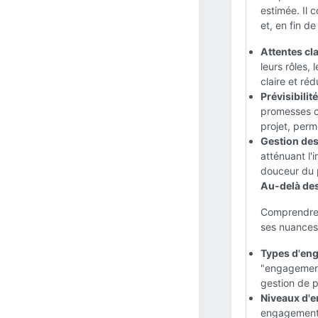
estimée. Il 
et, en fin d
Attentes cla
leurs rôles,
claire et réd
Prévisibilité 
promesses cr
projet, perm
Gestion des
atténuant l
douceur du 
Au-delà des
Comprendre l
ses nuances 
Types d'en
"engagement
gestion de p
Niveaux d'
engagement c