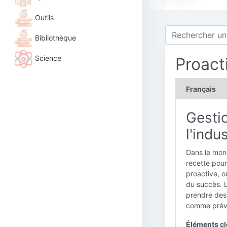
Outils
Bibliothèque
Science
Proac
Français
Gestio
l'indu
Dans le mond
recette pour
proactive, o
du succès. L
prendre des
comme prévu,
Éléments clé