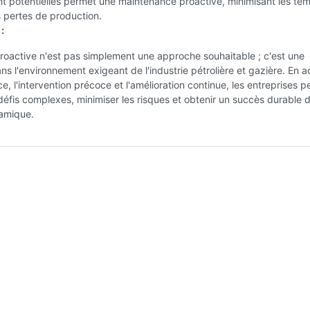
t potentielles permet une maintenance proactive, minimisant les te
es pertes de production.
:
roactive n'est pas simplement une approche souhaitable ; c'est une
ns l'environnement exigeant de l'industrie pétrolière et gazière. En 
e, l'intervention précoce et l'amélioration continue, les entreprises 
défis complexes, minimiser les risques et obtenir un succès durable 
amique.