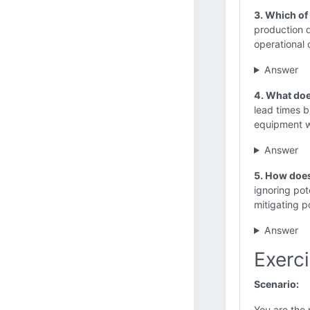
3. Which of
production 
operational 
Answer
4. What doe
lead times b
equipment w
Answer
5. How doe
ignoring pot
mitigating po
Answer
Exerc
Scenario:
You are the 