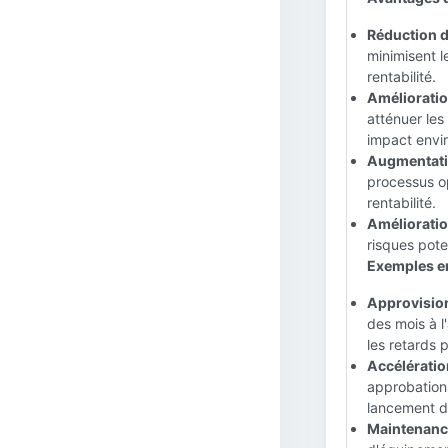
Réduction d
minimisent l
rentabilité.
Amélioratio
atténuer les
impact envi
Augmentatio
processus op
rentabilité.
Amélioration
risques pote
Exemples en
Approvision
des mois à l'
les retards 
Accélératio
approbations
lancement d
Maintenance