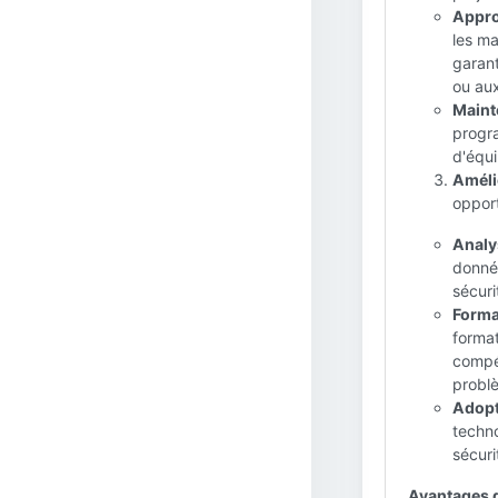
Appro
les ma
garant
ou aux
Maint
progra
d'équi
Améli
opport
Analy
donnée
sécur
Forma
forma
compét
problè
Adopt
techno
sécuri
Avantages de