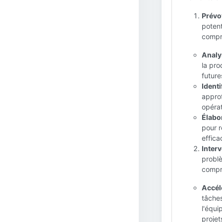
Prévoy
potent
compr
Analy
la pro
future
Identi
approf
opérat
Élabo
pour r
effica
Interv
problè
compr
Accél
tâches
l'équi
projet