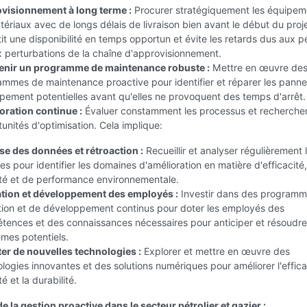
visionnement à long terme :
Procurer stratégiquement les équipem
tériaux avec de longs délais de livraison bien avant le début du proje
it une disponibilité en temps opportun et évite les retards dus aux p
 perturbations de la chaîne d'approvisionnement.
enir un programme de maintenance robuste :
Mettre en œuvre de
mmes de maintenance proactive pour identifier et réparer les pann
pement potentielles avant qu'elles ne provoquent des temps d'arrêt.
oration continue :
Évaluer constamment les processus et recherche
unités d'optimisation. Cela implique:
se des données et rétroaction :
Recueillir et analyser régulièrement 
s pour identifier les domaines d'amélioration en matière d'efficacité
ité et de performance environnementale.
tion et développement des employés :
Investir dans des programm
tion et de développement continus pour doter les employés des
ences et des connaissances nécessaires pour anticiper et résoudre
mes potentiels.
er de nouvelles technologies :
Explorer et mettre en œuvre des
logies innovantes et des solutions numériques pour améliorer l'efficac
té et la durabilité.
 la gestion proactive dans le secteur pétrolier et gazier :