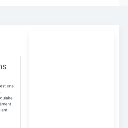
ns
 est une
e
gulaire
isément
lent