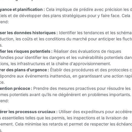
ance et planification :
Cela implique de prédire avec précision les d
iels et de développer des plans stratégiques pour y faire face. Cela
end:
ser les données historiques :
Identifier les tendances et les schém
duction, les coûts et les conditions du marché pour anticiper les fluct
s.
fier les risques potentiels :
Réaliser des évaluations de risques
ondies pour identifier les dangers et les vulnérabilités potentiels dan
ions, les infrastructures et la chaîne d'approvisionnement.
rer des plans d'urgence :
Établir des procédures et des protocoles cl
épondre aux événements inattendus, en garantissant une action rap
ce.
ention précoce :
Prendre des mesures proactives pour résoudre les
mes potentiels avant qu'ils ne dégénèrent en problèmes importants.
end:
érer les processus cruciaux :
Utiliser des expediteurs pour accélére
 essentielles telles que les permis, les inspections et la livraison de
pement. Cela minimise les retards et permet de respecter les échéan
s.