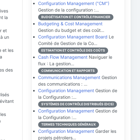
Configuration Management ("CM")
Gestion de la configuration :…
ives
t la
BUDGÉTISATION ET CONTRÔLE FINANCIER
Budgeting & Cost Management
Gestion du budget et des coût…
r et
Configuration Management Board
Le
 à un
Comité de Gestion de la Co…
 et les
ESTIMATION ET CONTRÔLE DES COÛTS
la
Cash Flow Management
Naviguer le
flux : La gestion…
ves des
COMMUNICATION ET RAPPORTS
Communications Management
Gestion
des communications : …
Configuration Management
Gestion de
lisés
la Configuration :…
 évitant
SYSTÈMES DE CONTRÔLE DISTRIBUÉS (DCS)
Configuration Management
Gestion de
les
la Configuration :…
n
TERMES TECHNIQUES GÉNÉRAUX
Configuration Management
Garder les
projets pétroliers…