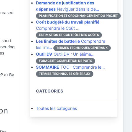
Demande de justification des
dépenses
Naviguer dans la de…
creased
PLANIFICATION ET ORDONNANCEMENT DU PROJET
Coût budgété du travail planifié
Comprendre le Coût …
ESTIMATION ET CONTRÔLE DES COÛTS
 short
Les limites de batterie
Comprendre
rocuring
les limi…
TERMES TECHNIQUES GÉNÉRAUX
ses
Outil DV
Outil DV : Un éléme…
FORAGE ET COMPLÉTION DE PUITS
SOMMAIRE
TOC : Comprendre le…
TERMES TECHNIQUES GÉNÉRAUX
t?
a) By
CATEGORIES
on
Toutes les catégories
 The