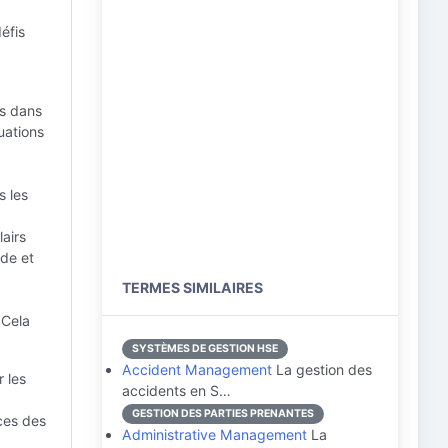
éfis
as dans
uations
s les
airs
ide et
TERMES SIMILAIRES
 Cela
SYSTÈMES DE GESTION HSE
Accident Management
La gestion des
r les
accidents en S…
GESTION DES PARTIES PRENANTES
ces des
Administrative Management
La