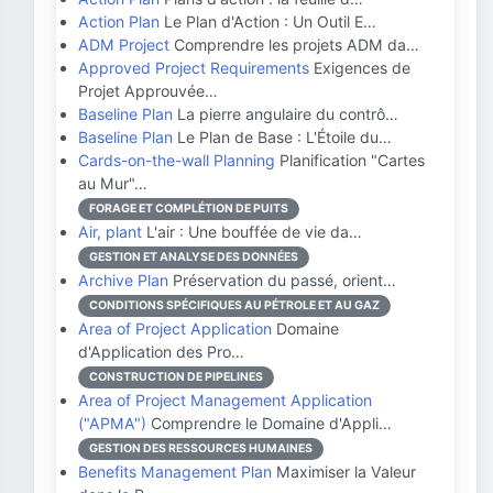
Action Plan
Le Plan d'Action : Un Outil E…
ADM Project
Comprendre les projets ADM da…
Approved Project Requirements
Exigences de
Projet Approuvée…
Baseline Plan
La pierre angulaire du contrô…
Baseline Plan
Le Plan de Base : L'Étoile du…
Cards-on-the-wall Planning
Planification "Cartes
au Mur"…
FORAGE ET COMPLÉTION DE PUITS
Air, plant
L'air : Une bouffée de vie da…
GESTION ET ANALYSE DES DONNÉES
Archive Plan
Préservation du passé, orient…
CONDITIONS SPÉCIFIQUES AU PÉTROLE ET AU GAZ
Area of Project Application
Domaine
d'Application des Pro…
CONSTRUCTION DE PIPELINES
Area of Project Management Application
("APMA")
Comprendre le Domaine d'Appli…
GESTION DES RESSOURCES HUMAINES
Benefits Management Plan
Maximiser la Valeur