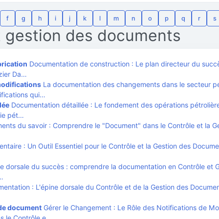
f
g
h
i
j
k
l
m
n
o
p
q
r
s
t gestion des documents
rication
Documentation de construction : Le plan directeur du succ
azier Da…
odifications
La documentation des changements dans le secteur pét
ifications qui…
lée
Documentation détaillée : Le fondement des opérations pétrolièr
rie pét…
nts du savoir : Comprendre le "Document" dans le Contrôle et la G
taire : Un Outil Essentiel pour le Contrôle et la Gestion des Docum
e dorsale du succès : comprendre la documentation en Contrôle et 
…
ntation : L'épine dorsale du Contrôle et de la Gestion des Docume
 de document
Gérer le Changement : Le Rôle des Notifications de Mod
s le Contrôle e…