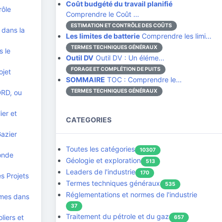
Coût budgété du travail planifié
rôle
Comprendre le Coût …
ESTIMATION ET CONTRÔLE DES COÛTS
 dans la
Les limites de batterie
Comprendre les limi…
TERMES TECHNIQUES GÉNÉRAUX
s le
Outil DV
Outil DV : Un éléme…
FORAGE ET COMPLÉTION DE PUITS
ojet
SOMMAIRE
TOC : Comprendre le…
TERMES TECHNIQUES GÉNÉRAUX
DRD, ou
ier et
CATEGORIES
Gazier
Toutes les catégories
10307
monde
Géologie et exploration
513
Leaders de l'industrie
170
s Projets
Termes techniques généraux
535
Réglementations et normes de l'industrie
èmes dans
37
Traitement du pétrole et du gaz
liers et
657