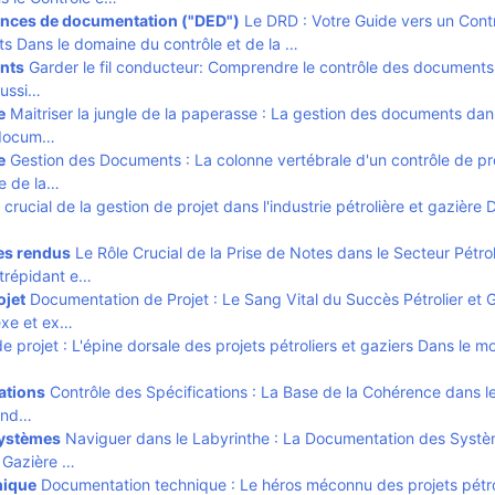
ences de documentation ("DED")
Le DRD : Votre Guide vers un Cont
s Dans le domaine du contrôle et de la …
nts
Garder le fil conducteur: Comprendre le contrôle des documents
éussi…
e
Maitriser la jungle de la paperasse : La gestion des documents dan
n docum…
e
Gestion des Documents : La colonne vertébrale d'un contrôle de pr
e de la…
rucial de la gestion de projet dans l'industrie pétrolière et gazière 
es rendus
Le Rôle Crucial de la Prise de Notes dans le Secteur Pétrol
trépidant e…
ojet
Documentation de Projet : Le Sang Vital du Succès Pétrolier et 
xe et ex…
de projet : L'épine dorsale des projets pétroliers et gaziers Dans le 
ations
Contrôle des Spécifications : La Base de la Cohérence dans le
'ind…
systèmes
Naviguer dans le Labyrinthe : La Documentation des Syst
et Gazière …
nique
Documentation technique : Le héros méconnu des projets pétro