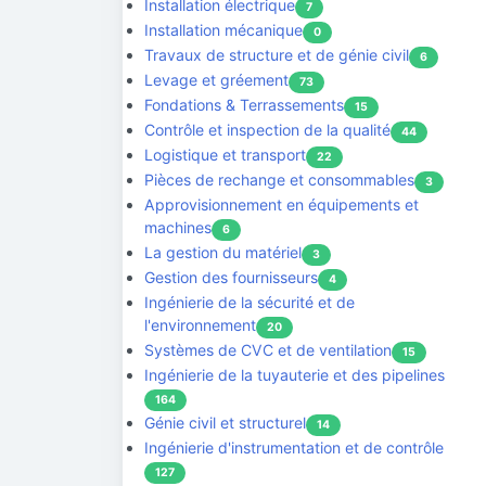
Installation électrique
7
Installation mécanique
0
Travaux de structure et de génie civil
6
Levage et gréement
73
Fondations & Terrassements
15
Contrôle et inspection de la qualité
44
Logistique et transport
22
Pièces de rechange et consommables
3
Approvisionnement en équipements et
machines
6
La gestion du matériel
3
Gestion des fournisseurs
4
Ingénierie de la sécurité et de
l'environnement
20
Systèmes de CVC et de ventilation
15
Ingénierie de la tuyauterie et des pipelines
164
Génie civil et structurel
14
Ingénierie d'instrumentation et de contrôle
127