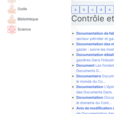
Outils
a
b
c
d
e
Contrôle e
Bibliothèque
Science
Documentation de fab
secteur pétrolier et g
Documentation des m
gazier : suivre les mod
Documentation détail
gazières Dans l'indust
Document
Les fondeme
Documents D…
Documentaire
Documen
le monde du Co…
Documentation
L'épin
des Documents Dans 
Documentation
Docume
le domaine du Cont…
Avis de modification
de Documentation dan