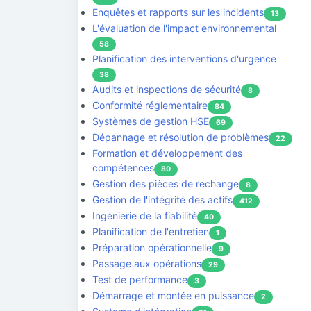
Enquêtes et rapports sur les incidents
13
L'évaluation de l'impact environnemental
58
Planification des interventions d'urgence
38
Audits et inspections de sécurité
8
Conformité réglementaire
84
Systèmes de gestion HSE
69
Dépannage et résolution de problèmes
22
Formation et développement des
compétences
80
Gestion des pièces de rechange
8
Gestion de l'intégrité des actifs
412
Ingénierie de la fiabilité
40
Planification de l'entretien
1
Préparation opérationnelle
9
Passage aux opérations
29
Test de performance
3
Démarrage et montée en puissance
2