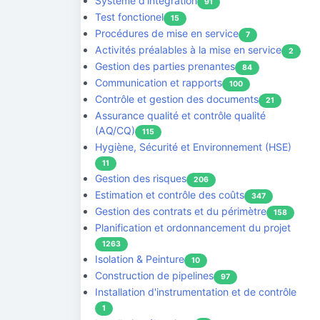
Systeme d'intégration
91
Test fonctionel
15
Procédures de mise en service
7
Activités préalables à la mise en service
2
Gestion des parties prenantes
84
Communication et rapports
100
Contrôle et gestion des documents
21
Assurance qualité et contrôle qualité
(AQ/CQ)
115
Hygiène, Sécurité et Environnement (HSE)
11
Gestion des risques
206
Estimation et contrôle des coûts
347
Gestion des contrats et du périmètre
158
Planification et ordonnancement du projet
1263
Isolation & Peinture
10
Construction de pipelines
97
Installation d'instrumentation et de contrôle
1