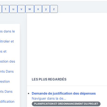
t
u
v
w
x
y
z
ès dans le
rolier et
es et
estion des
ents Dans
LES PLUS REGARDÉS
Gestion
nts Dans
Demande de justification des dépenses
Naviguer dans la de…
ification
PLANIFICATION ET ORDONNANCEMENT DU PROJET