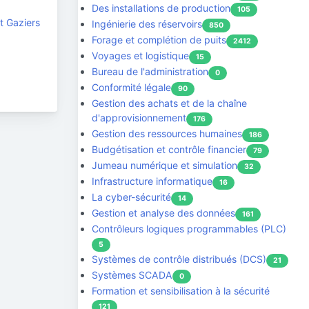
Des installations de production
105
t Gaziers
Ingénierie des réservoirs
850
Forage et complétion de puits
2412
Voyages et logistique
15
Bureau de l'administration
0
Conformité légale
90
Gestion des achats et de la chaîne
d'approvisionnement
176
Gestion des ressources humaines
186
Budgétisation et contrôle financier
79
Jumeau numérique et simulation
32
Infrastructure informatique
16
La cyber-sécurité
14
Gestion et analyse des données
161
Contrôleurs logiques programmables (PLC)
5
Systèmes de contrôle distribués (DCS)
21
Systèmes SCADA
0
Formation et sensibilisation à la sécurité
121