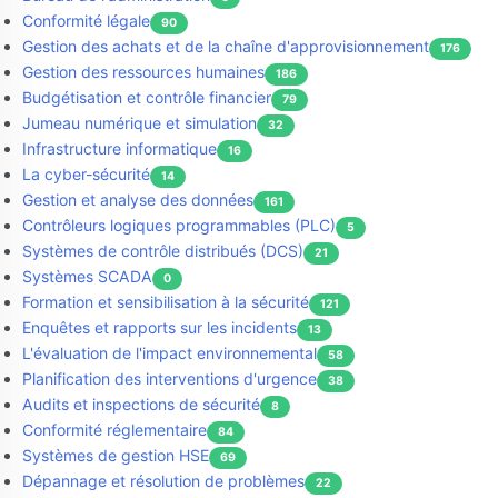
Conformité légale
90
Gestion des achats et de la chaîne d'approvisionnement
176
Gestion des ressources humaines
186
Budgétisation et contrôle financier
79
Jumeau numérique et simulation
32
Infrastructure informatique
16
La cyber-sécurité
14
Gestion et analyse des données
161
Contrôleurs logiques programmables (PLC)
5
Systèmes de contrôle distribués (DCS)
21
Systèmes SCADA
0
Formation et sensibilisation à la sécurité
121
Enquêtes et rapports sur les incidents
13
L'évaluation de l'impact environnemental
58
Planification des interventions d'urgence
38
Audits et inspections de sécurité
8
Conformité réglementaire
84
Systèmes de gestion HSE
69
Dépannage et résolution de problèmes
22