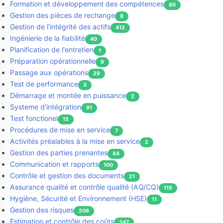
Formation et développement des compétences
80
Gestion des pièces de rechange
8
Gestion de l'intégrité des actifs
412
Ingénierie de la fiabilité
40
Planification de l'entretien
1
Préparation opérationnelle
9
Passage aux opérations
29
Test de performance
3
Démarrage et montée en puissance
2
Systeme d'intégration
91
Test fonctionel
15
Procédures de mise en service
7
Activités préalables à la mise en service
2
Gestion des parties prenantes
84
Communication et rapports
100
Contrôle et gestion des documents
21
Assurance qualité et contrôle qualité (AQ/CQ)
115
Hygiène, Sécurité et Environnement (HSE)
11
Gestion des risques
206
Estimation et contrôle des coûts
347