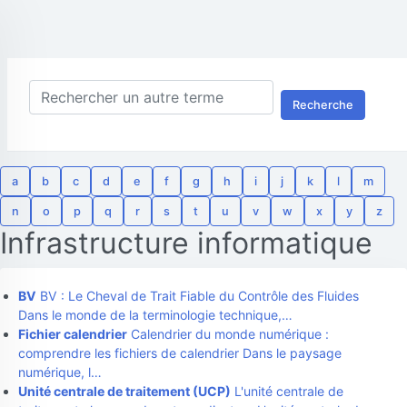
Recherche
a
b
c
d
e
f
g
h
i
j
k
l
m
n
o
p
q
r
s
t
u
v
w
x
y
z
Infrastructure informatique
BV
BV : Le Cheval de Trait Fiable du Contrôle des Fluides
Dans le monde de la terminologie technique,…
Fichier calendrier
Calendrier du monde numérique :
comprendre les fichiers de calendrier Dans le paysage
numérique, l…
Unité centrale de traitement (UCP)
L'unité centrale de