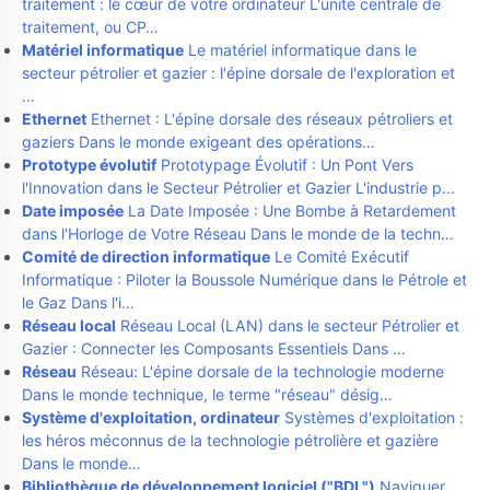
traitement : le cœur de votre ordinateur L'unité centrale de
traitement, ou CP…
Matériel informatique
Le matériel informatique dans le
secteur pétrolier et gazier : l'épine dorsale de l'exploration et
…
Ethernet
Ethernet : L'épine dorsale des réseaux pétroliers et
gaziers Dans le monde exigeant des opérations…
Prototype évolutif
Prototypage Évolutif : Un Pont Vers
l'Innovation dans le Secteur Pétrolier et Gazier L'industrie p…
Date imposée
La Date Imposée : Une Bombe à Retardement
dans l'Horloge de Votre Réseau Dans le monde de la techn…
Comité de direction informatique
Le Comité Exécutif
Informatique : Piloter la Boussole Numérique dans le Pétrole et
le Gaz Dans l'i…
Réseau local
Réseau Local (LAN) dans le secteur Pétrolier et
Gazier : Connecter les Composants Essentiels Dans …
Réseau
Réseau: L'épine dorsale de la technologie moderne
Dans le monde technique, le terme "réseau" désig…
Système d'exploitation, ordinateur
Systèmes d'exploitation :
les héros méconnus de la technologie pétrolière et gazière
Dans le monde…
Bibliothèque de développement logiciel ("BDL")
Naviguer