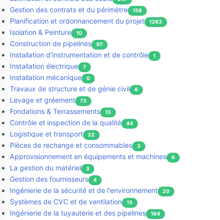
Gestion des contrats et du périmètre
158
Planification et ordonnancement du projet
1263
Isolation & Peinture
10
Construction de pipelines
97
Installation d'instrumentation et de contrôle
1
Installation électrique
7
Installation mécanique
0
Travaux de structure et de génie civil
6
Levage et gréement
73
Fondations & Terrassements
15
Contrôle et inspection de la qualité
44
Logistique et transport
22
Pièces de rechange et consommables
3
Approvisionnement en équipements et machines
6
La gestion du matériel
3
Gestion des fournisseurs
4
Ingénierie de la sécurité et de l'environnement
20
Systèmes de CVC et de ventilation
15
Ingénierie de la tuyauterie et des pipelines
164