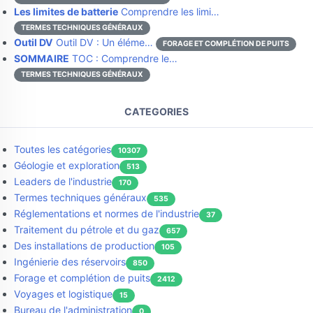
Les limites de batterie
Comprendre les limi…
TERMES TECHNIQUES GÉNÉRAUX
Outil DV
Outil DV : Un éléme…
FORAGE ET COMPLÉTION DE PUITS
SOMMAIRE
TOC : Comprendre le…
TERMES TECHNIQUES GÉNÉRAUX
CATEGORIES
Toutes les catégories
10307
Géologie et exploration
513
Leaders de l'industrie
170
Termes techniques généraux
535
Réglementations et normes de l'industrie
37
Traitement du pétrole et du gaz
657
Des installations de production
105
Ingénierie des réservoirs
850
Forage et complétion de puits
2412
Voyages et logistique
15
Bureau de l'administration
0