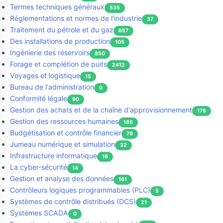
Termes techniques généraux
535
Réglementations et normes de l'industrie
37
Traitement du pétrole et du gaz
657
Des installations de production
105
Ingénierie des réservoirs
850
Forage et complétion de puits
2412
Voyages et logistique
15
Bureau de l'administration
0
Conformité légale
90
Gestion des achats et de la chaîne d'approvisionnement
176
Gestion des ressources humaines
186
Budgétisation et contrôle financier
79
Jumeau numérique et simulation
32
Infrastructure informatique
16
La cyber-sécurité
14
Gestion et analyse des données
161
Contrôleurs logiques programmables (PLC)
5
Systèmes de contrôle distribués (DCS)
21
Systèmes SCADA
0