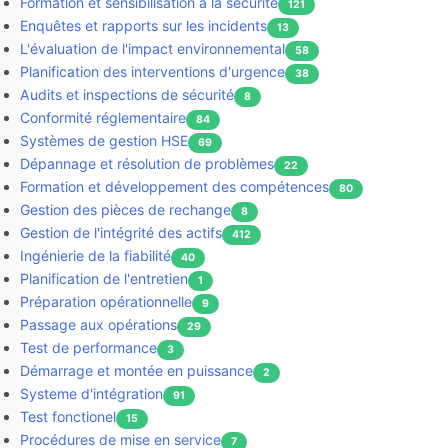
Formation et sensibilisation à la sécurité
121
Enquêtes et rapports sur les incidents
13
L'évaluation de l'impact environnemental
58
Planification des interventions d'urgence
38
Audits et inspections de sécurité
8
Conformité réglementaire
84
Systèmes de gestion HSE
69
Dépannage et résolution de problèmes
22
Formation et développement des compétences
80
Gestion des pièces de rechange
8
Gestion de l'intégrité des actifs
412
Ingénierie de la fiabilité
40
Planification de l'entretien
1
Préparation opérationnelle
9
Passage aux opérations
29
Test de performance
3
Démarrage et montée en puissance
2
Systeme d'intégration
91
Test fonctionel
15
Procédures de mise en service
7