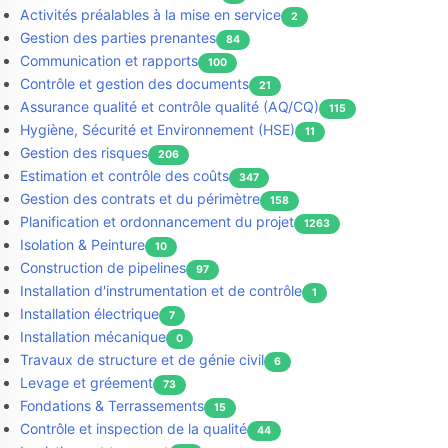
Activités préalables à la mise en service
2
Gestion des parties prenantes
84
Communication et rapports
100
Contrôle et gestion des documents
21
Assurance qualité et contrôle qualité (AQ/CQ)
115
Hygiène, Sécurité et Environnement (HSE)
11
Gestion des risques
206
Estimation et contrôle des coûts
347
Gestion des contrats et du périmètre
158
Planification et ordonnancement du projet
1263
Isolation & Peinture
10
Construction de pipelines
97
Installation d'instrumentation et de contrôle
1
Installation électrique
7
Installation mécanique
0
Travaux de structure et de génie civil
6
Levage et gréement
73
Fondations & Terrassements
15
Contrôle et inspection de la qualité
44