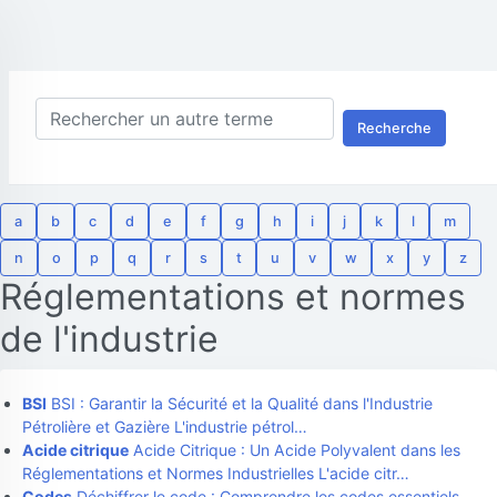
Recherche
a
b
c
d
e
f
g
h
i
j
k
l
m
n
o
p
q
r
s
t
u
v
w
x
y
z
Réglementations et normes
de l'industrie
BSI
BSI : Garantir la Sécurité et la Qualité dans l'Industrie
Pétrolière et Gazière L'industrie pétrol…
Acide citrique
Acide Citrique : Un Acide Polyvalent dans les
Réglementations et Normes Industrielles L'acide citr…
Codes
Déchiffrer le code : Comprendre les codes essentiels