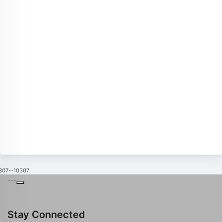
307--10307
---
Stay Connected