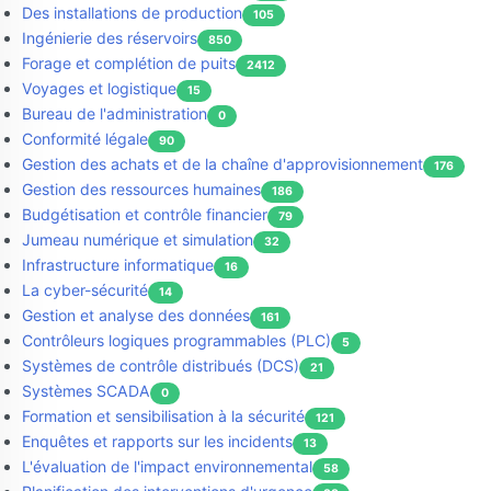
Des installations de production
105
Ingénierie des réservoirs
850
Forage et complétion de puits
2412
Voyages et logistique
15
Bureau de l'administration
0
Conformité légale
90
Gestion des achats et de la chaîne d'approvisionnement
176
Gestion des ressources humaines
186
Budgétisation et contrôle financier
79
Jumeau numérique et simulation
32
Infrastructure informatique
16
La cyber-sécurité
14
Gestion et analyse des données
161
Contrôleurs logiques programmables (PLC)
5
Systèmes de contrôle distribués (DCS)
21
Systèmes SCADA
0
Formation et sensibilisation à la sécurité
121
Enquêtes et rapports sur les incidents
13
L'évaluation de l'impact environnemental
58