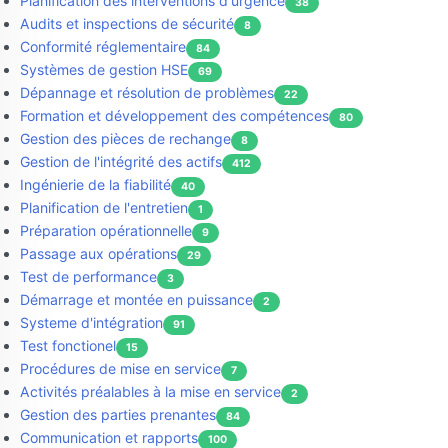
Planification des interventions d'urgence
38
Audits et inspections de sécurité
8
Conformité réglementaire
84
Systèmes de gestion HSE
69
Dépannage et résolution de problèmes
22
Formation et développement des compétences
80
Gestion des pièces de rechange
8
Gestion de l'intégrité des actifs
412
Ingénierie de la fiabilité
40
Planification de l'entretien
1
Préparation opérationnelle
9
Passage aux opérations
29
Test de performance
3
Démarrage et montée en puissance
2
Systeme d'intégration
91
Test fonctionel
15
Procédures de mise en service
7
Activités préalables à la mise en service
2
Gestion des parties prenantes
84
Communication et rapports
100