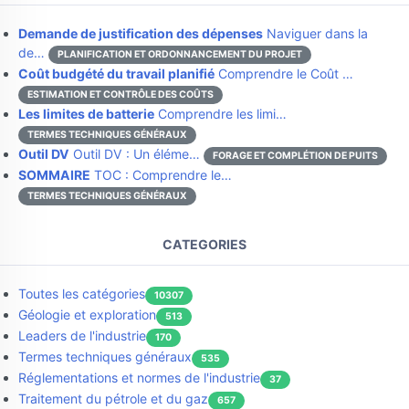
Demande de justification des dépenses
Naviguer dans la
de…
PLANIFICATION ET ORDONNANCEMENT DU PROJET
Coût budgété du travail planifié
Comprendre le Coût …
ESTIMATION ET CONTRÔLE DES COÛTS
Les limites de batterie
Comprendre les limi…
TERMES TECHNIQUES GÉNÉRAUX
Outil DV
Outil DV : Un éléme…
FORAGE ET COMPLÉTION DE PUITS
SOMMAIRE
TOC : Comprendre le…
TERMES TECHNIQUES GÉNÉRAUX
CATEGORIES
Toutes les catégories
10307
Géologie et exploration
513
Leaders de l'industrie
170
Termes techniques généraux
535
Réglementations et normes de l'industrie
37
Traitement du pétrole et du gaz
657