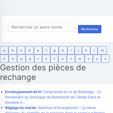
Recherche
a
b
c
d
e
f
g
h
i
j
k
l
m
n
o
p
q
r
s
t
u
v
w
x
y
z
Gestion des pièces de
rechange
Enveloppement de lit
Comprendre le Lit de Bobinage : Le
Fondament du Stockage de Bobines et de Câbles Dans le
domaine d…
Réglage du starter
Garniture d'étranglement : Le héros
méconnu du contrôle de la pression dans le secteur pétrolier