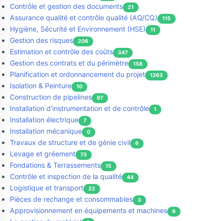
Contrôle et gestion des documents
21
Assurance qualité et contrôle qualité (AQ/CQ)
115
Hygiène, Sécurité et Environnement (HSE)
11
Gestion des risques
206
Estimation et contrôle des coûts
347
Gestion des contrats et du périmètre
158
Planification et ordonnancement du projet
1263
Isolation & Peinture
10
Construction de pipelines
97
Installation d'instrumentation et de contrôle
1
Installation électrique
7
Installation mécanique
0
Travaux de structure et de génie civil
6
Levage et gréement
73
Fondations & Terrassements
15
Contrôle et inspection de la qualité
44
Logistique et transport
22
Pièces de rechange et consommables
3
Approvisionnement en équipements et machines
6